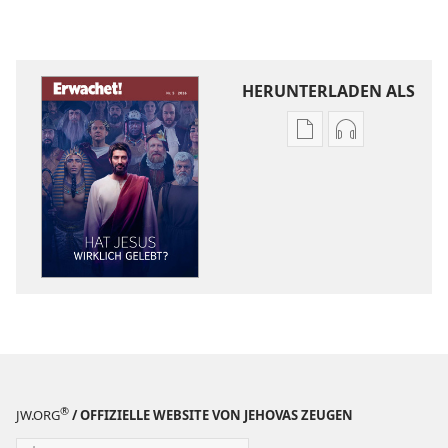
HERUNTERLADEN ALS
Downloadoptione
Downloadopt
für
für
Veröffentlichunge
Audio
ERWACHET!
ERWACHET!
Hat
Hat
Jesus
Jesus
wirklich
wirklich
gelebt?
gelebt?
®
JW.ORG
/ OFFIZIELLE WEBSITE VON JEHOVAS ZEUGEN