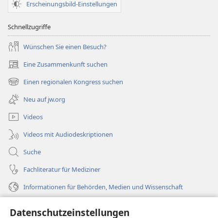
Erscheinungsbild-Einstellungen
Schnellzugriffe
Wünschen Sie einen Besuch?
Eine Zusammenkunft suchen
(öffnet
neues
Einen regionalen Kongress suchen
(öffnet
Fenster)
neues
Neu auf jw.org
Fenster)
Videos
Videos mit Audiodeskriptionen
Suche
Fachliteratur für Mediziner
Informationen für Behörden, Medien und Wissenschaft
Hilfe
Datenschutzeinstellungen