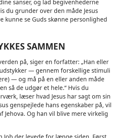
 dine sanser, og lad begivenhederne
 Hvis du grunder over den måde Jesus
dre kunne se Guds skønne personlighed
TYKKES SAMMEN
rden på, siger en forfatter: „Han eller
udstykker — gennem forskellige stimuli
idere) — og må på en eller anden måde
n så de udgør et hele.“ Hvis du
rværk, læser hvad Jesus har sagt om sin
sus genspejlede hans egenskaber på, vil
f Jehova. Og han vil blive mere virkelig
Job der levede for længe siden. Først