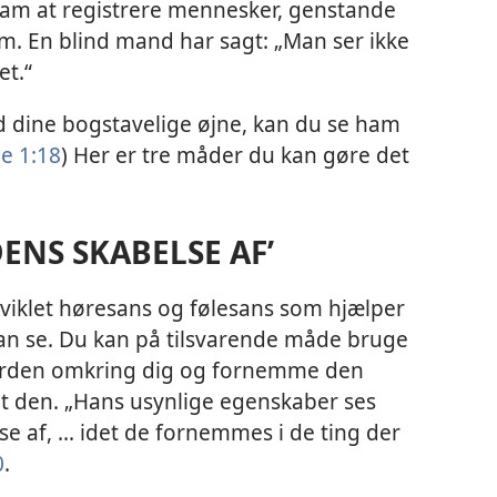
ham at registrere mennesker, genstande
m. En blind mand har sagt: „Man ser ikke
t.“
 dine bogstavelige øjne, kan du se ham
e 1:18
) Her er tre måder du kan gøre det
DENS SKABELSE AF’
viklet høresans og følesans som hjælper
 kan se. Du kan på tilsvarende måde bruge
verden omkring dig og fornemme den
t den. „Hans usynlige egenskaber ses
e af, ... idet de fornemmes i de ting der
0
.