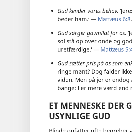
Gud kender vores behov.
’Jer
beder ham.’ —
Mattæus 6:8
.
Gud sørger gavmildt for os.
’
sol stå op over onde og god
uretfærdige.’ —
Mattæus 5:
Gud sætter pris på os som en
ringe mønt? Dog falder ikke
viden. Men på jer er endog a
bange: I er mere værd end
ET MENNESKE DER 
USYNLIGE GUD
Blinde opfatter ofte begreber 