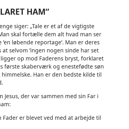
KLARET HAM“
ge siger: „Tale er et af de vigtigste
Man skal fortælle dem alt hvad man ser
ive ’en løbende reportage’. Man er deres
s at selvom ’ingen nogen sinde har set
 ligger op mod Faderens bryst, forklaret
s første skaberværk og enestefødte søn
et himmelske. Han er den bedste kilde til
d.
m Jesus, der var sammen med sin Far i
ham:
 Fader er blevet ved med at arbejde til