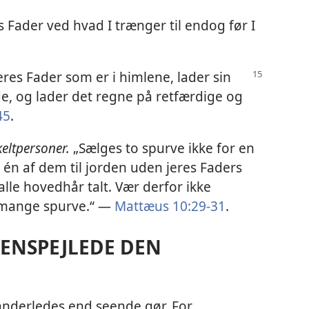
es Fader ved hvad I trænger til endog før I
Jeres Fader som er i himlene, lader sin
e, og lader det regne på retfærdige og
45
.
keltpersoner.
„Sælges to spurve ikke for en
 én af dem til jorden uden jeres Faders
lle hovedhår talt. Vær derfor ikke
 mange spurve.“ —
Mattæus 10:29-31
.
GENSPEJLEDE DEN
anderledes end seende gør. For