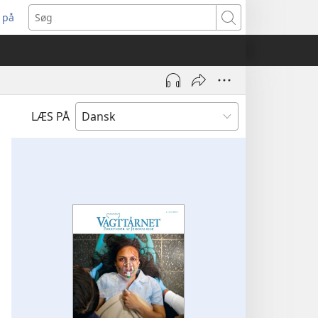
 på
bner
Søg
t
ndue)
LÆS PÅ