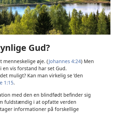
synlige Gud?
t menneskelige øje. (
Johannes 4:24
) Men
 i en vis forstand har set Gud.
det muligt? Kan man virkelig se ’den
e 1:15
.
tion med den en blindfødt befinder sig
m fuldstændig i at opfatte verden
tager informationer på forskellige