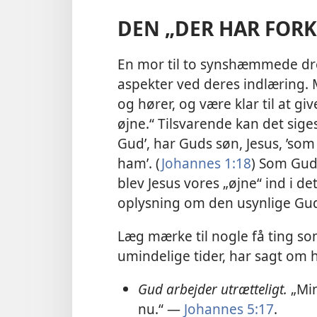
DEN „DER HAR FOR
En mor til to synshæmmede dren
aspekter ved deres indlæring. 
og hører, og være klar til at g
øjne.“ Tilsvarende kan det sige
Gud’, har Guds søn, Jesus, ’som
ham’. (
Johannes 1:18
) Som Gud
blev Jesus vores „øjne“ ind i d
oplysning om den usynlige Gu
Læg mærke til nogle få ting so
umindelige tider, har sagt om 
Gud arbejder utrætteligt.
„Min
nu.“ —
Johannes 5:17
.