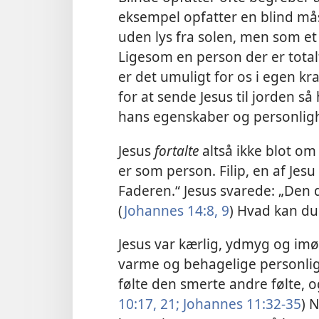
eksempel opfatter en blind må
uden lys fra solen, men som et
Ligesom en person der er totalt 
er det umuligt for os i egen kr
for at sende Jesus til jorden 
hans egenskaber og personli
Jesus
fortalte
altså ikke blot om
er som person. Filip, en af Jesu 
Faderen.“ Jesus svarede: „Den 
(
Johannes 14:8, 9
) Hvad kan du
Jesus var kærlig, ydmyg og i
varme og behagelige personlig
følte den smerte andre følte, o
10:17,
21;
Johannes 11:32-35
) 