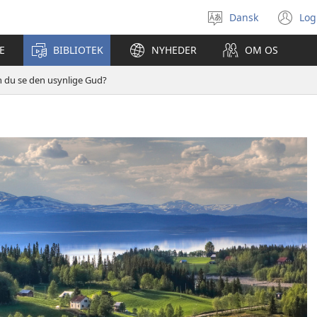
Dansk
Log
Vælg
(å
sprog
ny
E
BIBLIOTEK
NYHEDER
OM OS
vi
 du se den usynlige Gud?