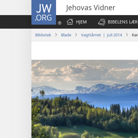
JW.ORG
Jehovas Vidner
HJEM
BIBELENS LÆR
Bibliotek
Blade
Vagttårnet | Juli 2014
Kan