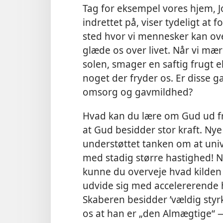
Tag for eksempel vores hjem, 
indrettet på, viser tydeligt at
sted hvor vi mennesker kan ove
glæde os over livet. Når vi mæ
solen, smager en saftig frugt e
noget der fryder os. Er disse g
omsorg og gavmildhed?
Hvad kan du lære om Gud ud fra
at Gud besidder stor kraft. Ny
understøttet tanken om at univ
med stadig større hastighed! 
kunne du overveje hvad kilden e
udvide sig med accelererende 
Skaberen besidder ’vældig styrke
os at han er „den Almægtige“ 