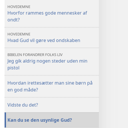
mennesker
mennesker
HOVEDEMNE
af
af
Hvorfor rammes gode mennesker af
ondt?
ondt?
ondt?
HOVEDEMNE
Hvad Gud vil gøre ved ondskaben
BIBELEN FORANDRER FOLKS LIV
Jeg gik aldrig nogen steder uden min
pistol
Hvordan irettesætter man sine børn på
en god måde?
Vidste du det?
Kan du se den usynlige Gud?