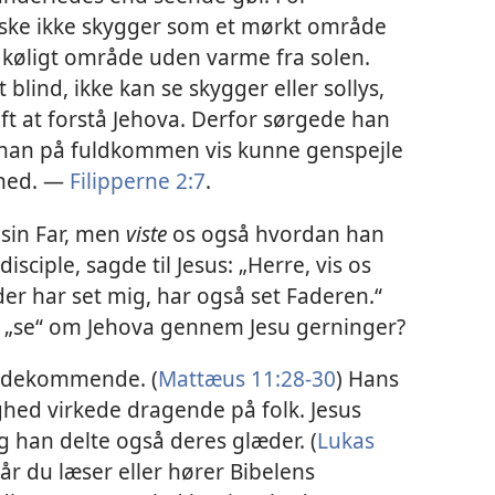
ske ikke skygger som et mørkt område
 køligt område uden varme fra solen.
blind, ikke kan se skygger eller sollys,
aft at forstå Jehova. Derfor sørgede han
så han på fuldkommen vis kunne genspejle
ghed. —
Filipperne 2:7
.
 sin Far, men
viste
os også hvordan han
disciple, sagde til Jesus: „Herre, vis os
der har set mig, har også set Faderen.“
 „se“ om Jehova gennem Jesu gerninger?
mødekommende. (
Mattæus 11:28-30
) Hans
hed virkede dragende på folk. Jesus
g han delte også deres glæder. (
Lukas
Når du læser eller hører Bibelens