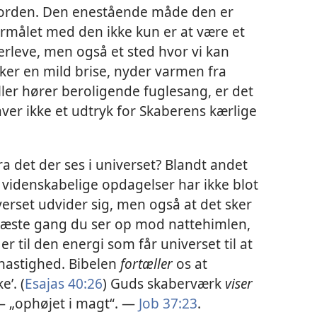
Jorden. Den enestående måde den er
 formålet med den ikke kun er at være et
rleve, men også et sted hvor vi kan
rker en mild brise, nyder varmen fra
ller hører beroligende fuglesang, er det
aver ikke et udtryk for Skaberens kærlige
 det der ses i universet? Blandt andet
e videnskabelige opdagelser har ikke blot
erset udvider sig, men også at det sker
Næste gang du ser op mod nattehimlen,
r til den energi som får universet til at
hastighed. Bibelen
fortæller
os at
’. (
Esajas 40:26
) Guds skaberværk
viser
— „ophøjet i magt“. —
Job 37:23
.