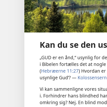
Kan du se den u
„GUD er en ånd,“ usynlig for de
i Bibelen fortælles det at nogle
(
Hebræerne 11:27
) Hvordan er 
usynlige Gud’? —
Kolossensern
Vi kan sammenligne vores situa
i. Forhindrer hans blindhed ha
omkring sig? Nej. En blind mod