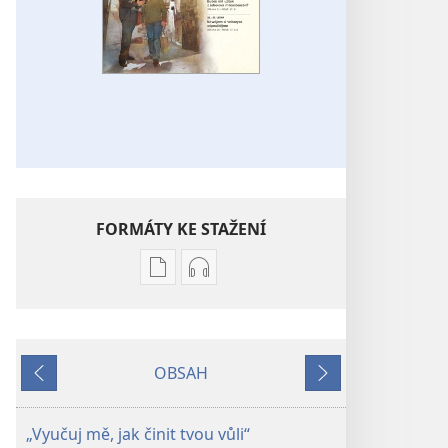
FORMÁTY KE STAŽENÍ
Formáty
Formáty
poblikací
audionahrávek
ke
ke
stažení
stažení
OBSAH
STRÁŽNÁ
STRÁŽNÁ
Předchozí
Další
VĚŽ –
VĚŽ –
STUDIJNÍ
STUDIJNÍ
„Vyučuj mě, jak činit tvou vůli“
VYDÁNÍ
VYDÁNÍ