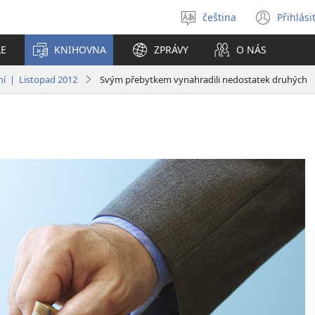
čeština
Přihlási
Vybrat
(ote
jazyk
nové
LE
KNIHOVNA
ZPRÁVY
O NÁS
okno
ání | Listopad 2012
Svým přebytkem vynahradili nedostatek druhých