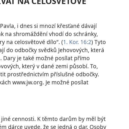
PÍVAT NA CELOSVĚTOVÉ
avla, i dnes si mnozí křesťané dávají
pak na shromáždění vhodí do schránky,
y na celosvětové dílo“. (
1. Kor. 16:2
) Tyto
ají do odbočky svědků Jehovových, která
i. Dary je také možné posílat přímo
vových, který v dané zemi působí. To,
istit prostřednictvím příslušné odbočky.
nkách www.jw.org. Je možné posílat
i jiné cennosti. K těmto darům by měl být
rém dárce uvede, že se jedná o dar. Osoby