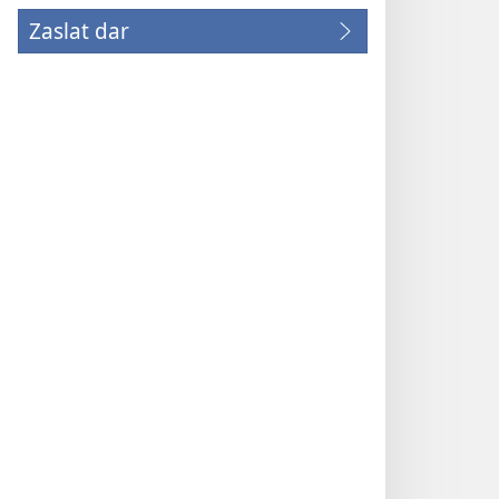
Zaslat dar
(otevřeno
nové
okno)