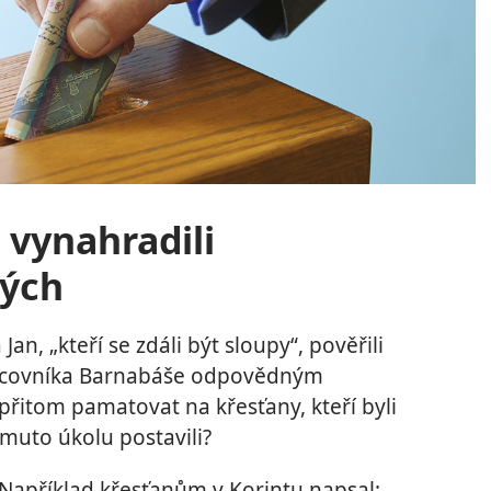
vynahradili
hých
 Jan, „kteří se zdáli být sloupy“, pověřili
racovníka Barnabáše odpovědným
řitom pamatovat na křesťany, kteří byli
tomuto úkolu postavili?
. Například křesťanům v Korintu napsal: