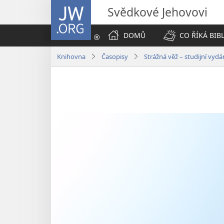
JW.ORG
Svědkové Jehovovi
DOMŮ
CO ŘÍKÁ BIB
Knihovna
Časopisy
Strážná věž – studijní vyd