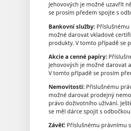
Jehovových je možné uzavřít ně
se prosím předem spojte s od
Bankovní služby:
Příslušnému 
možné darovat vkladové certif
produkty. V tomto případě se 
Akcie a cenné papíry:
Přísluš
Jehovových je možné darovat akc
V tomto případě se prosím pře
Nemovitosti:
Příslušnému prá
možné darovat prodejný nemovi
právo doživotního užívání. Je
se měl dárce spojit s odbočkou
Závěť:
Příslušnému právnímu s