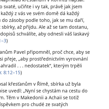
o svaté, učiňte i vy tak, právě jak jsem
i každý z vás ve svém domě dá každý
 do zásoby podle toho, jak se mu daří,
bírky, až přijdu. Ale až se tam dostanu,
 dopisů schválíte, aby odnesli váš laskavý
:1–3
)
anům Pavel připomněl, proč chce, aby se
e si přeje, „aby prostřednictvím vyrovnání
ahradil . . . nedostatek“, kterým trpěli
r. 8:12–15
)
psal křesťanům v Římě, sbírka už byla
se uvedl: „Nyní se chystám na cestu do
m. Těm v Makedonii a Achaii se totiž
 příspěvkem pro chudé ze svatých