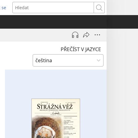
t se
vřeno
Hledat
)
PŘEČÍST V JAZYCE