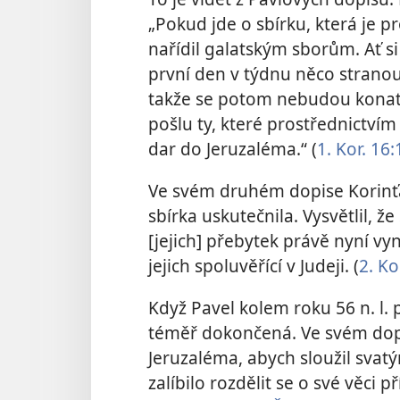
„Pokud jde o sbírku, která je pr
nařídil galatským sborům. Ať s
první den v týdnu něco stranou
takže se potom nebudou konat s
pošlu ty, které prostřednictvím
dar do Jeruzaléma.“ (
1. Kor. 16
Ve svém druhém dopise Korinť
sbírka uskutečnila. Vysvětlil, ž
[jejich] přebytek právě nyní vyn
jejich spoluvěřící v Judeji. (
2. Ko
Když Pavel kolem roku 56 n. l. 
téměř dokončená. Ve svém dopi
Jeruzaléma, abych sloužil svatý
zalíbilo rozdělit se o své věci