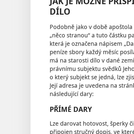
JAK JE MOŽNÉ PŘIS
DÍLO
Podobně jako v době apoštola P
„něco stranou“ a tuto částku 
která je označena nápisem „Dar
peníze sbory každý měsíc posíl
má na starosti dílo v dané zem
právnímu subjektu svědků Jeho
o který subjekt se jedná, lze zj
Její adresa je uvedena na strá
následující dary:
PŘÍMÉ DARY
Lze darovat hotovost, šperky č
připojen stručný dopis, ve kte