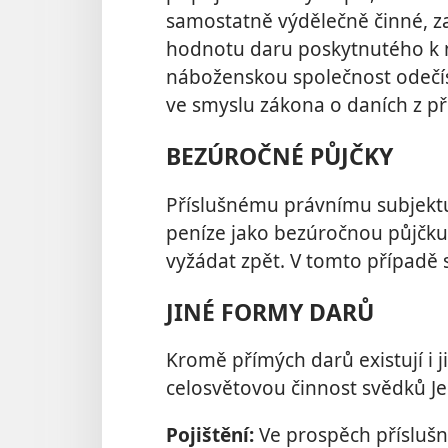
samostatně výdělečně činné, 
hodnotu daru poskytnutého k
náboženskou společnost odečíst
ve smyslu zákona o daních z př
BEZÚROČNÉ PŮJČKY
Příslušnému právnímu subjektu
peníze jako bezúročnou půjčku s
vyžádat zpět. V tomto případě
JINÉ FORMY DARŮ
Kromě přímých darů existují i 
celosvětovou činnost svědků Je
Pojištění:
Ve prospěch přísluš