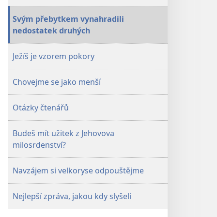
Listopad 2012
Listopad 2012
Svým přebytkem vynahradili
nedostatek druhých
Ježíš je vzorem pokory
Chovejme se jako menší
Otázky čtenářů
Budeš mít užitek z Jehovova
milosrdenství?
Navzájem si velkoryse odpouštějme
Nejlepší zpráva, jakou kdy slyšeli