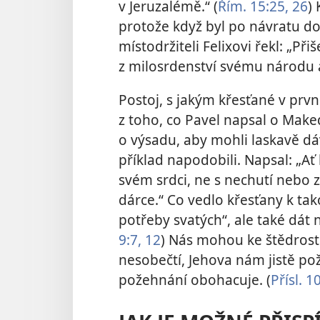
v Jeruzalémě.“ (
Řím. 15:25, 26
)
protože když byl po návratu d
místodržiteli Felixovi řekl: „Při
z milosrdenství svému národu a
Postoj, s jakým křesťané v první
z toho, co Pavel napsal o Maked
o výsadu, aby mohli laskavě dáv
příklad napodobili. Napsal: „Ať
svém srdci, ne s nechutí nebo
dárce.“ Co vedlo křesťany k tak
potřeby svatých“, ale také dát
9:7,
12
) Nás mohou ke štědrost
nesobečtí, Jehova nám jistě pož
požehnání obohacuje. (
Přísl. 1