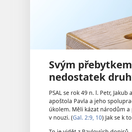
Svým přebytkem 
nedostatek dru
PSAL se rok 49 n. l. Petr, Jakub a
apoštola Pavla a jeho spolup
úkolem. Měli kázat národům a p
v nouzi. (
Gal. 2:9, 10
) Jak se k 
To je vidět z Pavlových dopisů