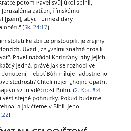
 Krátce potom Pavel svůj úkol splnil,
o Jeruzaléma zatčen, římskému
šel [jsem], abych přinesl dary
 oběti.“ (
Sk. 24:17
)
m století ke sbírce přistoupili, je zřejmý
oncích. Uvedl, že „velmi snažně prosili
at“. Pavel nabádal Korinťany, aby jejich
 každý jedná, právě jak se rozhodl ve
 z donucení, neboť Bůh miluje radostného
ové štědrosti? Chtěli nejen „hojně opatřit
 najevo svou vděčnost Bohu. (
2. Kor. 8:4;
i vést stejné pohnutky. Pokud budeme
ehná, a jak čteme v Bibli, jeho
0:22
)