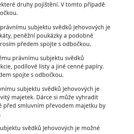
které druhy pojištění. V tomto případě
bočkou.
právnímu subjektu svědků Jehovových je
ikáty, peněžní poukázky a podobné
prosím předem spojte s odbočkou.
nému právnímu subjektu svědků
ie, podílové listy a jiné cenné papíry.
dem spojte s odbočkou.
vnímu subjektu svědků Jehovových je
tý majetek. Dárce si může vyhradit
ště před smluvním převodem majetku by
.
ubjektu svědků Jehovových je možné