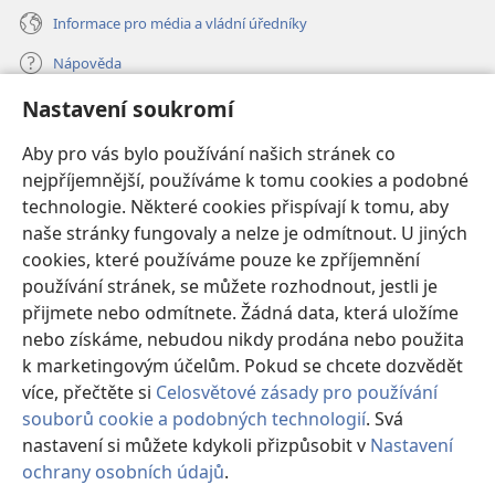
Informace pro média a vládní úředníky
Nápověda
Nastavení soukromí
Dary
(otevřeno
nové
Aby pro vás bylo používání našich stránek co
okno)
nejpříjemnější, používáme k tomu cookies a podobné
ONLINE KNIHOVNA Strážné věže
(otevřeno
technologie. Některé cookies přispívají k tomu, aby
nové
®
JW Hub
naše stránky fungovaly a nelze je odmítnout. U jiných
okno)
(otevřeno
cookies, které používáme pouze ke zpříjemnění
nové
®
JW Library
okno)
používání stránek, se můžete rozhodnout, jestli je
přijmete nebo odmítnete. Žádná data, která uložíme
Watchtower Library
nebo získáme, nebudou nikdy prodána nebo použita
k marketingovým účelům. Pokud se chcete dozvědět
více, přečtěte si
Celosvětové zásady pro používání
souborů cookie a podobných technologií
. Svá
Copyright
© 2026 Watch Tower Bible and Tract Society of Pennsylvania.
nastavení si můžete kdykoli přizpůsobit v
Nastavení
PODMÍNKY POUŽITÍ
|
OCHRANA SOUKROMÍ
|
NASTAVENÍ
ochrany osobních údajů
.
SOUKROMÍ