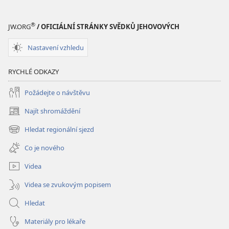
®
JW.ORG
/ OFICIÁLNÍ STRÁNKY SVĚDKŮ JEHOVOVÝCH
Nastavení vzhledu
RYCHLÉ ODKAZY
Požádejte o návštěvu
Najít shromáždění
(otevřeno
nové
Hledat regionální sjezd
(otevřeno
okno)
nové
Co je nového
okno)
Videa
Videa se zvukovým popisem
Hledat
Materiály pro lékaře