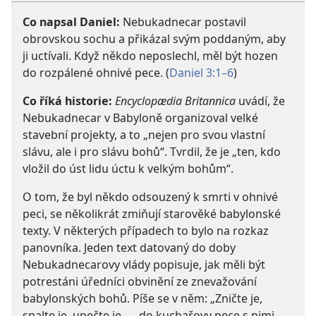
Co napsal Daniel:
Nebukadnecar postavil
obrovskou sochu a přikázal svým poddaným, aby
ji uctívali. Když někdo neposlechl, měl být hozen
do rozpálené ohnivé pece. (
Daniel 3:1–6
)
Co říká historie:
Encyclopædia Britannica
uvádí, že
Nebukadnecar v Babyloně organizoval velké
stavební projekty, a to „nejen pro svou vlastní
slávu, ale i pro slávu bohů“. Tvrdil, že je „ten, kdo
vložil do úst lidu úctu k velkým bohům“.
O tom, že byl někdo odsouzený k smrti v ohnivé
peci, se několikrát zmiňují starověké babylonské
texty. V některých případech to bylo na rozkaz
panovníka. Jeden text datovaný do doby
Nebukadnecarovy vlády popisuje, jak měli být
potrestáni úředníci obvinění ze znevažování
babylonských bohů. Píše se v něm: „Zničte je,
spalte je, upečte je, … do kuchařovy pece s nimi…,