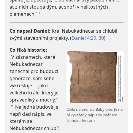
ať z nich stoupá dým, ať shoří v nelítostných
plamenech.“
a
Co napsal Daniel:
Král Nebukadnecar se chlubil
svými stavebními projekty. (
Daniel 4:29, 30
)
Co říká historie:
„V záznamech, které
Nebukadnecar
zanechal pro budoucí
generace, sám sebe
vykresluje … jako
velkého krále, který je
spravedlivý a mocný.“
Na jedné budově je
b
Cihla nalezená v Babyloně. Je na
například nápis, ve
ní vyražený nápis se jménem
Nebukadnecara
kterém se
Nebukadnecar chlubí: