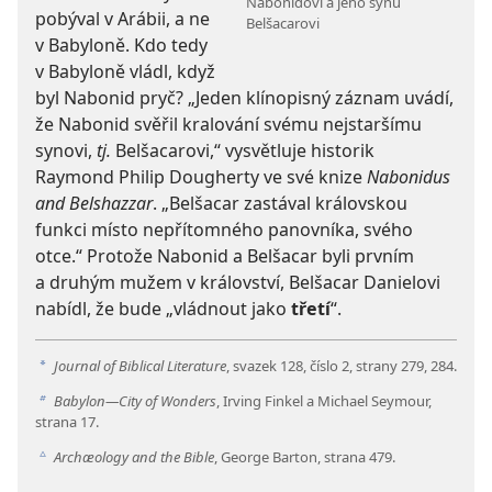
Nabonidovi a jeho synu
pobýval v Arábii, a ne
Belšacarovi
v Babyloně. Kdo tedy
v Babyloně vládl, když
byl Nabonid pryč? „Jeden klínopisný záznam uvádí,
že Nabonid svěřil kralování svému nejstaršímu
synovi,
tj.
Belšacarovi,“ vysvětluje historik
Raymond Philip Dougherty ve své knize
Nabonidus
and Belshazzar
. „Belšacar zastával královskou
funkci místo nepřítomného panovníka, svého
otce.“ Protože Nabonid a Belšacar byli prvním
a druhým mužem v království, Belšacar Danielovi
nabídl, že bude „vládnout jako
třetí
“.
Journal of Biblical Literature
, svazek 128, číslo 2, strany 279, 284.
a
Babylon—City of Wonders
, Irving Finkel a Michael Seymour,
b
strana 17.
Archæology and the Bible
, George Barton, strana 479.
c