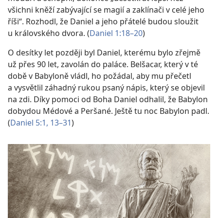
všichni kněží zabývající se magií a zaklínači v celé jeho
říši“. Rozhodl, že Daniel a jeho přátelé budou sloužit
u královského dvora. (
Daniel 1:18–20
)
O desítky let později byl Daniel, kterému bylo zřejmě
už přes 90 let, zavolán do paláce. Belšacar, který v té
době v Babyloně vládl, ho požádal, aby mu přečetl
a vysvětlil záhadný rukou psaný nápis, který se objevil
na zdi. Díky pomoci od Boha Daniel odhalil, že Babylon
dobydou Médové a Peršané. Ještě tu noc Babylon padl.
(
Daniel 5:1,
13–31
)