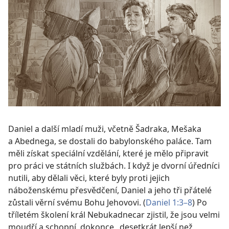
Daniel a další mladí muži, včetně Šadraka, Mešaka
a Abednega, se dostali do babylonského paláce. Tam
měli získat speciální vzdělání, které je mělo připravit
pro práci ve státních službách. I když je dvorní úředníci
nutili, aby dělali věci, které byly proti jejich
náboženskému přesvědčení, Daniel a jeho tři přátelé
zůstali věrní svému Bohu Jehovovi. (
Daniel 1:3–8
) Po
tříletém školení král Nebukadnecar zjistil, že jsou velmi
moudří a schopní, dokonce „desetkrát lepší než