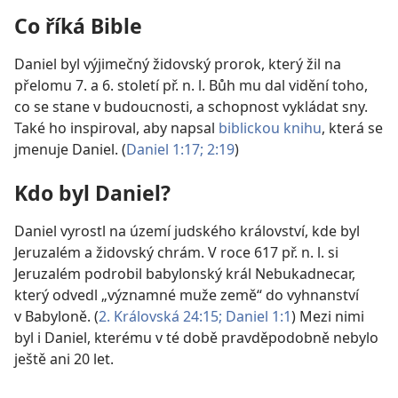
Co říká Bible
Daniel byl výjimečný židovský prorok, který žil na
přelomu 7. a 6. století př. n. l. Bůh mu dal vidění toho,
co se stane v budoucnosti, a schopnost vykládat sny.
Také ho inspiroval, aby napsal
biblickou knihu
, která se
jmenuje Daniel. (
Daniel 1:17;
2:19
)
Kdo byl Daniel?
Daniel vyrostl na území judského království, kde byl
Jeruzalém a židovský chrám. V roce 617 př. n. l. si
Jeruzalém podrobil babylonský král Nebukadnecar,
který odvedl „významné muže země“ do vyhnanství
v Babyloně. (
2. Královská 24:15;
Daniel 1:1
) Mezi nimi
byl i Daniel, kterému v té době pravděpodobně nebylo
ještě ani 20 let.