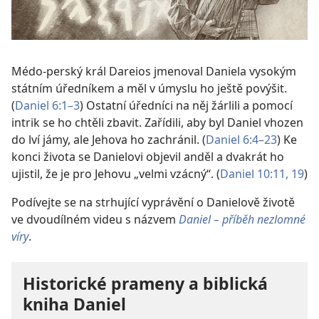
Médo-perský král Dareios jmenoval Daniela vysokým
státním úředníkem a měl v úmyslu ho ještě povýšit.
(
Daniel 6:1–3
) Ostatní úředníci na něj žárlili a pomocí
intrik se ho chtěli zbavit. Zařídili, aby byl Daniel vhozen
do lví jámy, ale Jehova ho zachránil. (
Daniel 6:4–23
) Ke
konci života se Danielovi objevil anděl a dvakrát ho
ujistil, že je pro Jehovu „velmi vzácný“. (
Daniel 10:11,
19
)
Podívejte se na strhující vyprávění o Danielově životě
ve dvoudílném videu s názvem
Daniel – příběh nezlomné
víry
.
Historické prameny a biblická
kniha Daniel