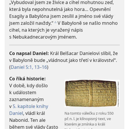
„Vybudoval jsem ze živice a cihel mohutnou zeď,
která byla nepohnutelná jako hora… Opevnění
Esagily a Babylóna jsem zesílil a jméno své vlády
jsem založil navždy.“
V Babyloně se našlo mnoho
c
cihel, na kterých je vyražený nápis
s Nebukadnecarovým jménem.
Co napsal Daniel:
Král Belšacar Danielovi slíbil, že
v Babyloně bude „vládnout jako třetí v království“.
(
Daniel 5:1,
13–16
)
Co říká historie:
V době, kdy došlo
k událostem
zaznamenaným
v
5. kapitole knihy
Daniel
, vládl král
Na tomto válečku z roku 550
př. n. l. je klínopisný text, ve
Nabonid. Ten ale
kterém je zmínka o králi
během své vlády často