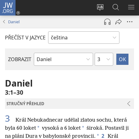
JW.ORG
Přihlásit
se
Změnit
Hledat
ZO
(otevřeno
jazyk
na
NA
Daniel
nové
stránek
JW.ORG
okno)
PŘEČÍST V JAZYCE
Kapitola
ZOBRAZIT
Biblická
kniha
Daniel
3:1–30
STRUČNÝ PŘEHLED
3
Král Nebukadnecar udělal zlatou sochu, která
*
*
byla 60 loket
vysoká a 6 loket
široká. Postavil ji
2
*
na pláni Dura v babylonské provincii.
Král