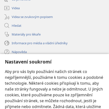
okno)
Videa
Videa se zvukovým popisem
Hledat
Materiály pro lékaře
Informace pro média a vládní úředníky
Nápověda
Nastavení soukromí
Dary
(otevřeno
nové
Aby pro vás bylo používání našich stránek co
okno)
nejpříjemnější, používáme k tomu cookies a podobné
ONLINE KNIHOVNA Strážné věže
(otevřeno
technologie. Některé cookies přispívají k tomu, aby
nové
®
JW Hub
naše stránky fungovaly a nelze je odmítnout. U jiných
okno)
(otevřeno
cookies, které používáme pouze ke zpříjemnění
nové
®
JW Library
okno)
používání stránek, se můžete rozhodnout, jestli je
přijmete nebo odmítnete. Žádná data, která uložíme