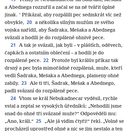
a Abednega rozzuřil a začal se na ně tvářit úplně
*
jinak.
Přikázal, aby rozpálili pec sedmkrát víc než
20
obvykle,
a několika silným mužům ze svého
vojska nařídil, aby Šadraka, Mešaka a Abednega
svázali a hodili je do rozpálené ohnivé pece.
21
A tak je svázali, jak byli – v pláštích, oděvech,
čapkách a ostatním oblečení – a hodili je do
22
rozpálené pece.
Protože byl králův příkaz tak
drsný a pec byla mimořádně rozpálená, muže, kteří
vedli Šadraka, Mešaka a Abednega, plameny ohně
23
zabily.
Ale ti tři, Šadrak, Mešak a Abednego,
padli svázaní do rozpálené pece.
24
Vtom se král Nebukadnecar vyděsil, rychle
vstal a zeptal se vysokých úředníků: „Nehodili jsme
snad do ohně tři svázané muže?“ Odpověděli mu:
25
„Ano, králi.“
„Ale já vidím čtyři!“ řekl. „Volně se
procházejí uprostřed ohně a nic se jim nestalo a ten