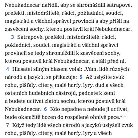
Nebukadnecar nařídil, aby se shromáždili satrapové,
prefekti, místodržitelé, rádci, pokladníci, soudci,
magistráti a všichni správci provincií a aby přišli na
zasvěcení sochy, kterou postavil král Nebukadnecar.
3
Satrapové, prefekti, místodržitelé, rádci,
pokladníci, soudci, magistráti a všichni správci
provincií se tedy shromáždili k zasvěcení sochy,
kterou postavil král Nebukadnecar, a stáli před ní.
4
Hlasatel silným hlasem volal: „Vám, lidé různých
5
národů a jazyků, se přikazuje:
Až uslyšíte zvuk
rohu, píšťaly, citery, malé harfy, lyry, dud a všech
ostatních hudebních nástrojů, padnete k zemi
a budete uctívat zlatou sochu, kterou postavil král
6
Nebukadnecar.
Kdo nepadne a nebude ji uctívat,
+
bude okamžitě hozen do rozpálené ohnivé pece.“
7
Když tedy lidé všech národů a jazyků uslyšeli zvuk
rohu, píšťaly, citery, malé harfy, lyry a všech