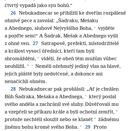
čtvrtý vypadá jako syn bohů.“
26
Nebukadnecar se přiblížil ke dveřím rozpálené
ohnivé pece a zavolal: „Šadraku, Mešaku
+
a Abednego, sluhové Nejvyššího Boha,
vyjděte
a pojďte sem!“ A Šadrak, Mešak a Abednego vyšli
27
z ohně ven.
Satrapové, prefekti, místodržitelé
a královi vysocí úředníci, kteří tam byli
+
shromážděni,
viděli, že oheň těm mužům vůbec
+
*
neublížil.
Neměli ožehnutý jediný vlas na hlavě,
jejich pláště byly nedotčené, a dokonce ani
nenačichli ohněm.
28
Nebukadnecar pak prohlásil: „Ať je chválen
+
Bůh Šadraka, Mešaka a Abednega,
který poslal
svého anděla a zachránil své sluhy. Důvěřovali mu
*
a vzepřeli se příkazu krále a byli ochotní zemřít,
*
protože nechtěli sloužit nebo se klanět
žádnému
+
29
jinému bohu kromě svého Boha.
Proto