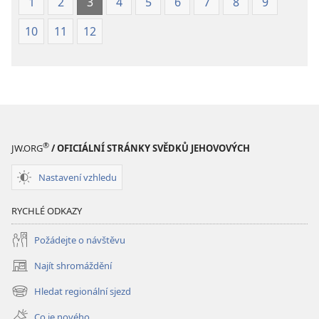
1
2
3
4
5
6
7
8
9
10
11
12
®
JW.ORG
/ OFICIÁLNÍ STRÁNKY SVĚDKŮ JEHOVOVÝCH
Nastavení vzhledu
RYCHLÉ ODKAZY
Požádejte o návštěvu
Najít shromáždění
(otevřeno
nové
Hledat regionální sjezd
(otevřeno
okno)
nové
Co je nového