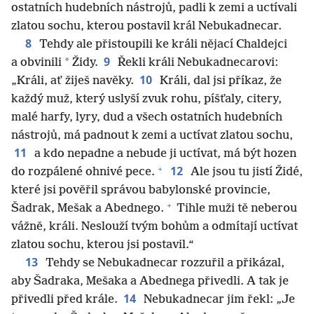
ostatních hudebních nástrojů, padli k zemi a uctívali
zlatou sochu, kterou postavil král Nebukadnecar.
8
Tehdy ale přistoupili ke králi nějací Chaldejci
9
*
a obvinili
Židy.
Řekli králi Nebukadnecarovi:
10
„Králi, ať žiješ navěky.
Králi, dal jsi příkaz, že
každý muž, který uslyší zvuk rohu, píšťaly, citery,
malé harfy, lyry, dud a všech ostatních hudebních
nástrojů, má padnout k zemi a uctívat zlatou sochu,
11
a kdo nepadne a nebude ji uctívat, má být hozen
+
12
do rozpálené ohnivé pece.
Ale jsou tu jistí Židé,
které jsi pověřil správou babylonské provincie,
+
Šadrak, Mešak a Abednego.
Tihle muži tě neberou
vážně, králi. Neslouží tvým bohům a odmítají uctívat
zlatou sochu, kterou jsi postavil.“
13
Tehdy se Nebukadnecar rozzuřil a přikázal,
aby Šadraka, Mešaka a Abednega přivedli. A tak je
14
přivedli před krále.
Nebukadnecar jim řekl: „Je