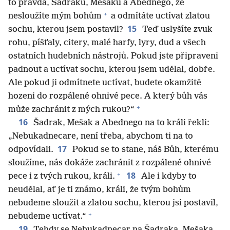
to pravda, Šadraku, Mešaku a Abednego, že
+
nesloužíte mým bohům
a odmítáte uctívat zlatou
15
sochu, kterou jsem postavil?
Teď uslyšíte zvuk
rohu, píšťaly, citery, malé harfy, lyry, dud a všech
ostatních hudebních nástrojů. Pokud jste připraveni
padnout a uctívat sochu, kterou jsem udělal, dobře.
Ale pokud ji odmítnete uctívat, budete okamžitě
hozeni do rozpálené ohnivé pece. A který bůh vás
+
může zachránit z mých rukou?“
16
Šadrak, Mešak a Abednego na to králi řekli:
„Nebukadnecare, není třeba, abychom ti na to
17
odpovídali.
Pokud se to stane, náš Bůh, kterému
sloužíme, nás dokáže zachránit z rozpálené ohnivé
+
18
pece i z tvých rukou, králi.
Ale i kdyby to
neudělal, ať je ti známo, králi, že tvým bohům
nebudeme sloužit a zlatou sochu, kterou jsi postavil,
+
nebudeme uctívat.“
19
Tehdy se Nebukadnecar na Šadraka, Mešaka