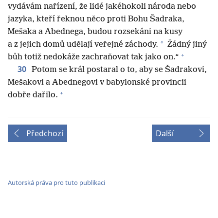
vydávám nařízení, že lidé jakéhokoli národa nebo
jazyka, kteří řeknou něco proti Bohu Šadraka,
Mešaka a Abednega, budou rozsekáni na kusy
*
a z jejich domů udělají veřejné záchody.
Žádný jiný
+
bůh totiž nedokáže zachraňovat tak jako on.“
30
Potom se král postaral o to, aby se Šadrakovi,
Mešakovi a Abednegovi v babylonské provincii
+
dobře dařilo.
Předchozí
Další
Autorská práva pro tuto publikaci