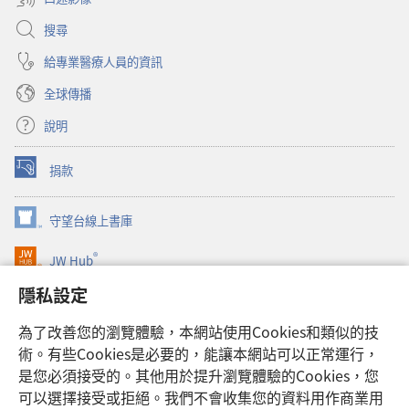
搜尋
給專業醫療人員的資訊
全球傳播
說明
捐款
（開
啟
新
守望台線上書庫
（開
視
啟
窗）
®
JW Hub
新
（開
視
啟
隱私設定
窗）
JW Library®
新
視
為了改善您的瀏覽體驗，本網站使用Cookies和類似的技
窗）
Watchtower Library
術。有些Cookies是必要的，能讓本網站可以正常運行，
是您必須接受的。其他用於提升瀏覽體驗的Cookies，您
可以選擇接受或拒絕。我們不會收集您的資料用作商業用