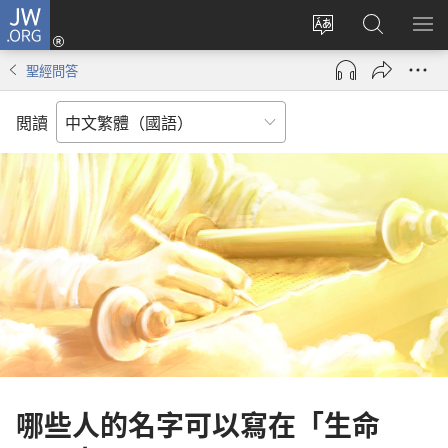
JW.ORG
登
入
更
搜
顯
（開
改
尋
示
聖經問答
啟
網
JW.ORG
選
新
站
單
閲讀
視
語
窗）
言
哪些人的名字可以寫在「生命