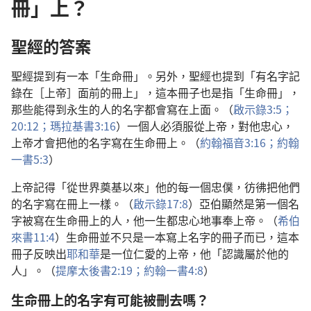
冊」上？
聖經的答案
聖經提到有一本「生命冊」。另外，聖經也提到「有名字記
錄在［上帝］面前的冊上」，這本冊子也是指「生命冊」，
那些能得到永生的人的名字都會寫在上面。（
啟示錄3:5；
20:12；
瑪拉基書3:16
）一個人必須服從上帝，對他忠心，
上帝才會把他的名字寫在生命冊上。（
約翰福音3:16；
約翰
一書5:3
）
上帝記得「從世界奠基以來」他的每一個忠僕，彷彿把他們
的名字寫在冊上一樣。（
啟示錄17:8
）亞伯顯然是第一個名
字被寫在生命冊上的人，他一生都忠心地事奉上帝。（
希伯
來書11:4
）生命冊並不只是一本寫上名字的冊子而已，這本
冊子反映出
耶和華
是一位仁愛的上帝，他「認識屬於他的
人」。（
提摩太後書2:19；
約翰一書4:8
）
生命冊上的名字有可能被刪去嗎？