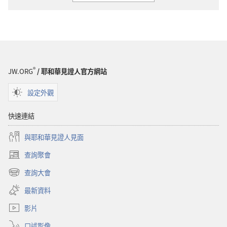
®
JW.ORG
/ 耶和華見證人官方網站
設定外觀
快速連結
與耶和華見證人見面
查詢聚會
（開
啟
查詢大會
（開
新
啟
視
最新資料
新
窗）
視
影片
窗）
口述影像