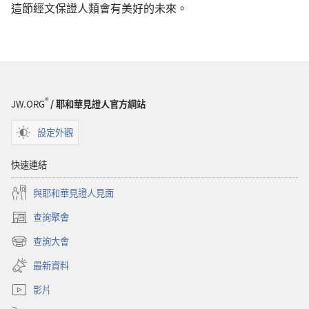
這節經文保證人類會有美好的未來。
®
JW.ORG
/ 耶和華見證人官方網站
設定外觀
快速連結
與耶和華見證人見面
查詢聚會
（開
啟
查詢大會
（開
新
啟
視
最新資料
新
窗）
視
影片
窗）