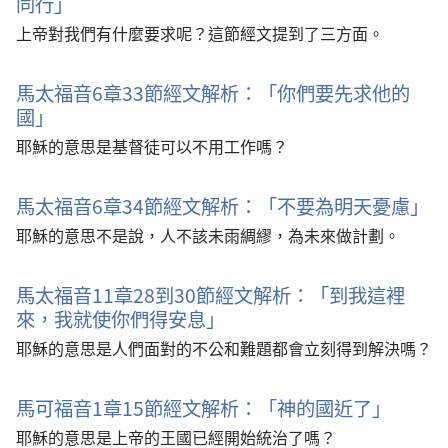
同行」
上帝對我們有什麼要求呢？這節經文提到了三方面。
馬太福音6章33節經文解析：「你們要先求他的
國」
耶穌的意思是基督徒可以不用工作嗎？
馬太福音6章34節經文解析：「不要為明天憂慮」
耶穌的意思不是說，人不該未雨綢繆，為未來做計劃。
馬太福音11章28到30節經文解析：「到我這裡
來，我就使你們得安息」
耶穌的意思是人們面對的不公和難題都會立刻得到解決嗎？
馬可福音1章15節經文解析：「神的國近了」
耶穌的意思是上帝的王國已經開始統治了嗎？