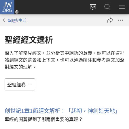
JW.ORG
登
入
更
搜
顯
（開
改
尋
示
聖經與生活
啟
網
JW.ORG
選
新
站
單
聖經經文選析
視
語
窗）
言
深入了解常見經文，並分析其中詞語的意義。你可以在這裡
讀到經文的背景和上下文，也可以通過腳注和參考經文加深
對經文的理解。
創世記1章1節經文解析：「起初，神創造天地」
聖經的開篇提到了哪兩個重要的真理？