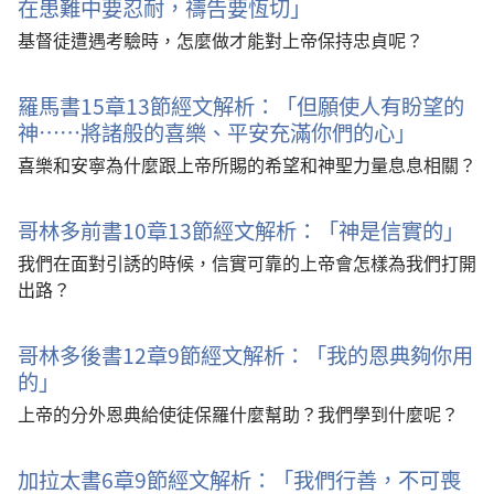
在患難中要忍耐，禱告要恆切」
基督徒遭遇考驗時，怎麼做才能對上帝保持忠貞呢？
羅馬書15章13節經文解析：「但願使人有盼望的
神……將諸般的喜樂、平安充滿你們的心」
喜樂和安寧為什麼跟上帝所賜的希望和神聖力量息息相關？
哥林多前書10章13節經文解析：「神是信實的」
我們在面對引誘的時候，信實可靠的上帝會怎樣為我們打開
出路？
哥林多後書12章9節經文解析：「我的恩典夠你用
的」
上帝的分外恩典給使徒保羅什麼幫助？我們學到什麼呢？
加拉太書6章9節經文解析：「我們行善，不可喪