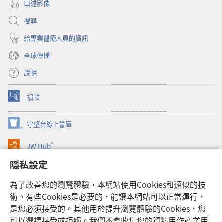
口述影像
搜尋
給專業醫療人員的資訊
全球傳播
說明
捐款
（開
啟
新
守望台線上書庫
（開
視
啟
窗）
®
JW Hub
新
（開
視
啟
隱私設定
窗）
JW Library®
新
視
為了改善您的瀏覽體驗，本網站使用Cookies和類似的技
窗）
Watchtower Library
術。有些Cookies是必要的，能讓本網站可以正常運行，
是您必須接受的。其他用於提升瀏覽體驗的Cookies，您
可以選擇接受或拒絕。我們不會收集您的資料用作商業用