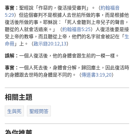
事實：
聖經說「作惡的，復活接受審判」。（
約翰福音
5:29
）但這個審判不是根據人去世前所做的事，而是根據他
復活後所做的事。耶穌說：「死人會聽到上帝兒子的聲音，
聽從的人就會活過來。」（
約翰福音5:25
）人復活後要是接
受上帝的教導，而且聽從上帝，他們的名字就會被記在「
生
命冊
」上。（
啟示錄20:12,13
）
誤解：
一個人復活後，他的身體會跟生前的一模一樣。
事實：
一個人死去後，身體會分解，歸回塵土，因此復活時
的身體跟去世時的身體是不同的。（
傳道書3:19,20
）
相關主題
生與死
聖經問答
為你推薦