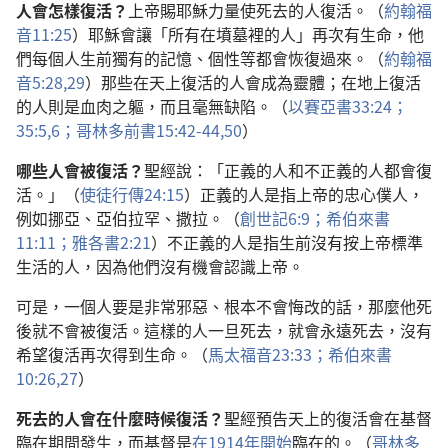
人會怎樣復活？
上帝賜耶穌力量使死去的人復活。（
約翰福
音11:25
）耶穌會讓「所有在墳墓裡的人」再次有生命，他
們每個人生前獨有的記憶、個性等都會恢復過來。（
約翰福
音5:28,29
）那些在天上復活的人會成為靈體；在地上復活
的人則是血肉之軀，而且毫無缺陷。（
以賽亞書33:24；
35:5,6；
哥林多前書15:42-44,
50
）
哪些人會被復活？
聖經說：「正義的人和不正義的人都會復
活。」（
使徒行傳24:15
）正義的人是指上帝的忠心僕人，
例如挪亞、亞伯拉罕、撒拉。（
創世記6:9；
希伯來書
11:11；
雅各書2:21
）不正義的人是指生前沒有按上帝標準
生活的人，因為他們沒有機會認識上帝。
可是，一個人要是非常邪惡、根本不會悔改的話，那麼他死
後就不會被復活。這樣的人一旦死去，就會永遠死去，沒有
希望復活再次得到生命。（
馬太福音23:33；
希伯來書
10:26,27
）
死去的人會在什麼時候復活？
聖經預告天上的復活會在基督
臨在期間發生，而基督是
在1914年開始
臨在的。（
哥林多