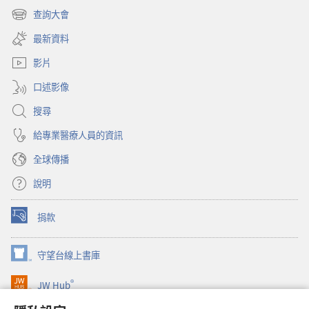
啟
查詢大會
（開
新
啟
視
最新資料
新
窗）
視
影片
窗）
口述影像
搜尋
給專業醫療人員的資訊
全球傳播
說明
捐款
（開
啟
新
守望台線上書庫
（開
視
啟
窗）
®
JW Hub
新
（開
視
啟