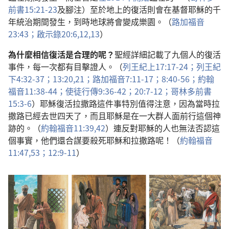
前書15:21-23
及腳注）至於地上的復活則會在基督耶穌的千
年統治期間發生，到時地球將會變成樂園。（
路加福音
23:43；
啟示錄20:6,
12,13
）
為什麼相信復活是合理的呢？
聖經詳細記載了九個人的復活
事件，每一次都有目擊證人。（
列王紀上17:17-24；
列王紀
下4:32-37；
13:20,21；
路加福音7:11-17；
8:40-56；
約翰
福音11:38-44；
使徒行傳9:36-42；
20:7-12；
哥林多前書
15:3-6
）耶穌復活拉撒路這件事特別值得注意，因為當時拉
撒路已經去世四天了，而且耶穌是在一大群人面前行這個神
跡的。（
約翰福音11:39,
42
）連反對耶穌的人也無法否認這
個事實，他們還合謀要殺死耶穌和拉撒路呢！（
約翰福音
11:47,
53；
12:9-11
）