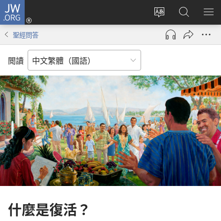
JW.ORG
登
入
更
搜
顯
（開
改
尋
示
聖經問答
啟
網
JW.ORG
選
新
站
單
閲讀
視
語
窗）
言
什麼是復活？