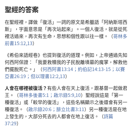
聖經的答案
在聖經裡，譯做「復活」一詞的原文是希臘語「阿納斯塔西
斯」，字面意思是「再次站起來」。一個人復活，就是從死
裡活過來，再次有生命，思想和個性跟以往一樣。（
哥林多
前書15:12,13
）
《希伯來語經卷》也提到復活的道理。例如，上帝通過先知
何西阿保證：「我要救贖我的子民脫離墳墓的魔掌，解救他
們擺脫死亡。」（
何西阿書13:14；
約伯記14:13-15；
以賽
亞書26:19；
但以理書12:2,
13
）
人會在哪裡被復活？
有些人會在天上復活，跟基督一起做君
王。（
哥林多後書5:1；
啟示錄5:9,10
）聖經說這是「第一
種復活」或「較早的復活」，這些名稱顯示之後還會有另一
種復活。（
啟示錄20:6；
腓立比書3:11
）另一種復活是在地
上發生的，大部分死去的人都會在地上復活。（
詩篇
37:29
）