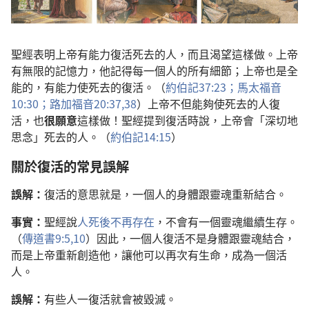
聖經表明上帝有能力復活死去的人，而且渴望這樣做。上帝
有無限的記憶力，他記得每一個人的所有細節；上帝也是全
能的，有能力使死去的復活。（
約伯記37:23；
馬太福音
10:30；
路加福音20:37,38
）上帝不但能夠使死去的人復
活，也
很願意
這樣做！聖經提到復活時說，上帝會「深切地
思念」死去的人。（
約伯記14:15
）
關於復活的常見誤解
誤解：
復活的意思就是，一個人的身體跟靈魂重新結合。
事實：
聖經說
人死後不再存在
，不會有一個靈魂繼續生存。
（
傳道書9:5,
10
）因此，一個人復活不是身體跟靈魂結合，
而是上帝重新創造他，讓他可以再次有生命，成為一個活
人。
誤解：
有些人一復活就會被毀滅。