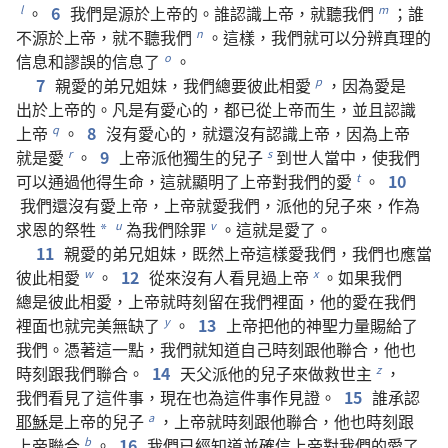
。
6
我們
是
源
於
上帝
的
。
誰
認識
上帝
，
就
聽
我們
；
誰
l
m
不
源
於
上帝
，
就
不
聽
我們
。
這樣
，
我們
就
可以
分辨
真理
的
n
信息
和
謬誤
的
信息
了
。
o
7
親愛
的
弟兄
姐妹
，
我們
總
要
彼此相愛
，
因為
愛
是
p
出於
上帝
的
。
凡是
有
愛心
的
，
都
已
從
上帝
而
生
，
並且
認識
上帝
。
8
沒有
愛心
的
，
就
還
沒有
認識
上帝
，
因為
上帝
q
就是
愛
。
9
上帝
派
他
獨生
的
兒子
到
世人
當中
，
使
我們
r
s
可以
通過
他
得
生命
，
這
就
顯明
了
上帝
對
我們
的
愛
。
10
t
我們
還
沒有
愛
上帝
，
上帝
就
愛
我們
，
派
他
的
兒子
來
，
作為
求
恩
的
祭牲
為
我們
除
罪
。
這
就是
愛
了
。
u
v
*
11
親愛
的
弟兄
姐妹
，
既然
上帝
這樣
愛
我們
，
我們
也
應當
彼此相愛
。
12
從來
沒有
人
看見
過
上帝
。
如果
我們
w
x
總是
彼此相愛
，
上帝
就
時刻
留
在
我們
裡面
，
他
的
愛
在
我們
裡面
也
就
完美無缺
了
。
13
上帝
把
他
的
神聖力量
賜
給
了
y
我們
。
憑
著
這
一
點
，
我們
就
知道
自己
時刻
跟
他
聯合
，
他
也
時刻
跟
我們
聯合
。
14
天父
派
他
的
兒子
來
做
救世主
，
z
我們
看見
了
這
件
事
，
現在
也
為
這
件
事
作
見證
。
15
誰
承認
耶穌
是
上帝
的
兒子
，
上帝
就
時刻
跟
他
聯合
，
他
也
時刻
跟
a
上帝
聯合
。
16
我們
已經
知道
並
確信
上帝
對
我們
的
愛
了
b