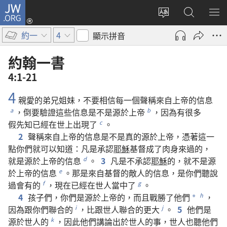
JW.ORG
登
入
更
搜
顯
（開
改
尋
示
約一
4
顯示拼音
啟
網
JW.ORG
選
新
站
單
約翰一書
視
語
4:1-21
窗）
言
4
親愛
的
弟兄
姐妹
，
不要
相信
每
一
個
聲稱
來自
上帝
的
信息
，
倒
要
驗證
這些
信息
是
不
是
源
於
上帝
，
因為
有
很
多
a
b
假先知
已經
在
世上
出現
了
。
c
2
聲稱
來自
上帝
的
信息
是
不
是
真
的
源
於
上帝
，
憑
著
這
一
點
你們
就
可以
知道
：
凡是
承認
耶穌
基督
成
了
肉身
來
過
的
，
就是
源
於
上帝
的
信息
。
3
凡是
不
承認
耶穌
的
，
就
不
是
源
d
於
上帝
的
信息
。
那
是
來自
基督
的
敵人
的
信息
，
是
你們
聽說
e
過
會
有
的
，
現在
已經
在
世人
當中
了
。
f
g
4
孩子們
，
你們
是
源
於
上帝
的
，
而且
戰勝
了
他們
，
h
*
因為
跟
你們
聯合
的
，
比
跟
世人
聯合
的
更
大
。
5
他們
是
i
j
源
於
世人
的
，
因此
他們
講論
出於
世人
的
事
，
世人
也
聽
他們
k