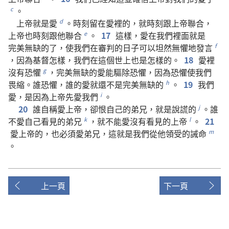
。
c
上帝
就是
愛
。
時刻
留
在
愛
裡
的
，
就
時刻
跟
上帝
聯合
，
d
上帝
也
時刻
跟
他
聯合
。
17
這樣
，
愛
在
我們
裡面
就是
e
完美無缺
的
了
，
使
我們
在
審判
的
日子
可以
坦然
無懼
地
發言
f
，
因為
基督
怎樣
，
我們
在
這個
世上
也
是
怎樣
的
。
18
愛
裡
沒有
恐懼
，
完美無缺
的
愛
能
驅除
恐懼
，
因為
恐懼
使
我們
g
畏縮
。
誰
恐懼
，
誰
的
愛
就
還
不
是
完美無缺
的
。
19
我們
h
愛
，
是
因為
上帝
先
愛
我們
。
i
20
誰
自稱
愛
上帝
，
卻
恨
自己
的
弟兄
，
就是
說謊
的
。
誰
j
不
愛
自己
看見
的
弟兄
，
就
不
能
愛
沒有
看見
的
上帝
。
21
k
l
愛
上帝
的
，
也
必須
愛
弟兄
，
這
就是
我們
從
他
領受
的
誡命
m
。
上一頁
下一頁