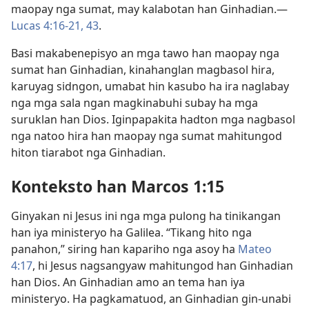
maopay nga sumat, may kalabotan han Ginhadian.—
Lucas 4:16-21,
43
.
Basi makabenepisyo an mga tawo han maopay nga
sumat han Ginhadian, kinahanglan magbasol hira,
karuyag sidngon, umabat hin kasubo ha ira naglabay
nga mga sala ngan magkinabuhi subay ha mga
suruklan han Dios. Iginpapakita hadton mga nagbasol
nga natoo hira han maopay nga sumat mahitungod
hiton tiarabot nga Ginhadian.
Konteksto han Marcos 1:15
Ginyakan ni Jesus ini nga mga pulong ha tinikangan
han iya ministeryo ha Galilea. “Tikang hito nga
panahon,” siring han kapariho nga asoy ha
Mateo
4:17
, hi Jesus nagsangyaw mahitungod han Ginhadian
han Dios. An Ginhadian amo an tema han iya
ministeryo. Ha pagkamatuod, an Ginhadian gin-unabi