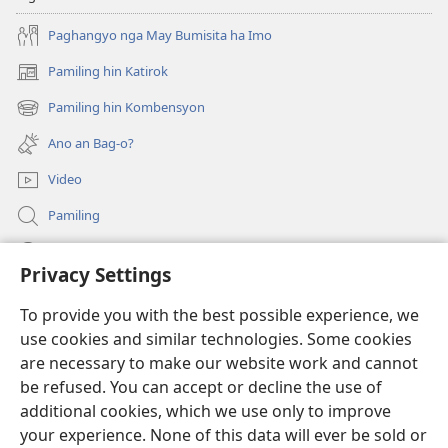
Paghangyo nga May Bumisita ha Imo
Pamiling hin Katirok
(opens
new
Pamiling hin Kombensyon
(opens
window)
new
Ano an Bag-o?
window)
Video
Pamiling
Impormasyon Para ha mga Opisyal han Gobyerno
Privacy Settings
Donasyon
(opens
To provide you with the best possible experience, we
new
use cookies and similar technologies. Some cookies
window)
Watchtower ONLINE LIBRARY
are necessary to make our website work and cannot
(opens
be refused. You can accept or decline the use of
new
®
JW Hub
window)
additional cookies, which we use only to improve
(opens
new
your experience. None of this data will ever be sold or