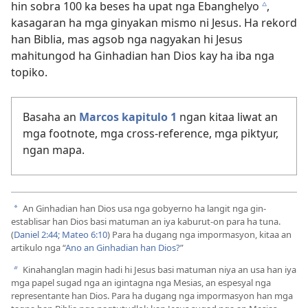
hin sobra 100 ka beses ha upat nga Ebanghelyo
,
c
kasagaran ha mga ginyakan mismo ni Jesus. Ha rekord
han Biblia, mas agsob nga nagyakan hi Jesus
mahitungod ha Ginhadian han Dios kay ha iba nga
topiko.
Basaha an
Marcos kapitulo 1
ngan kitaa liwat an
mga footnote, mga cross-reference, mga piktyur,
ngan mapa.
An Ginhadian han Dios usa nga gobyerno ha langit nga gin-
a
establisar han Dios basi matuman an iya kaburut-on para ha tuna.
(
Daniel 2:44;
Mateo 6:10
) Para ha dugang nga impormasyon, kitaa an
artikulo nga “
Ano an Ginhadian han Dios?
”
Kinahanglan magin hadi hi Jesus basi matuman niya an usa han iya
b
mga papel sugad nga an igintagna nga Mesias, an espesyal nga
representante han Dios. Para ha dugang nga impormasyon han mga