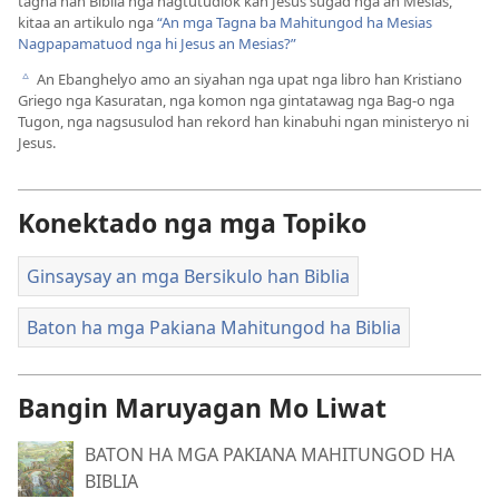
tagna han Biblia nga nagtutudlok kan Jesus sugad nga an Mesias,
kitaa an artikulo nga
“An mga Tagna ba Mahitungod ha Mesias
Nagpapamatuod nga hi Jesus an Mesias?”
An Ebanghelyo amo an siyahan nga upat nga libro han Kristiano
c
Griego nga Kasuratan, nga komon nga gintatawag nga Bag-o nga
Tugon, nga nagsusulod han rekord han kinabuhi ngan ministeryo ni
Jesus.
Konektado nga mga Topiko
Ginsaysay an mga Bersikulo han Biblia
Baton ha mga Pakiana Mahitungod ha Biblia
Bangin Maruyagan Mo Liwat
BATON HA MGA PAKIANA MAHITUNGOD HA
BIBLIA