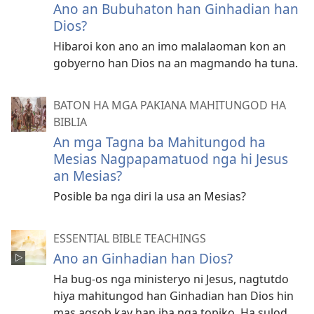
Ano an Bubuhaton han Ginhadian han
Dios?
Hibaroi kon ano an imo malalaoman kon an
gobyerno han Dios na an magmando ha tuna.
BATON HA MGA PAKIANA MAHITUNGOD HA
BIBLIA
An mga Tagna ba Mahitungod ha
Mesias Nagpapamatuod nga hi Jesus
an Mesias?
Posible ba nga diri la usa an Mesias?
ESSENTIAL BIBLE TEACHINGS
Ano an Ginhadian han Dios?
Ha bug-os nga ministeryo ni Jesus, nagtutdo
hiya mahitungod han Ginhadian han Dios hin
mas agsob kay han iba nga topiko. Ha sulod