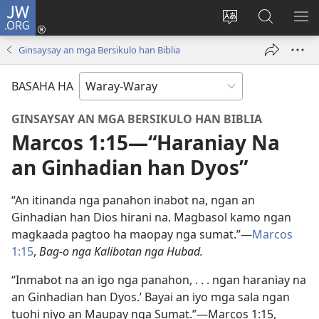
JW.ORG
Pag-
log
Balyui
Pamiling
IPA
In
hin
ha
AN
Ginsaysay an mga Bersikulo han Biblia
(opens
yinaknan
JW.ORG
ME
new
an
BASAHA HA
window)
site
GINSAYSAY AN MGA BERSIKULO HAN BIBLIA
Marcos 1:15—“Haraniay Na
an Ginhadian han Dyos”
“An itinanda nga panahon inabot na, ngan an
Ginhadian han Dios hirani na. Magbasol kamo ngan
magkaada pagtoo ha maopay nga sumat.”—
Marcos
1:15
,
Bag-o nga Kalibotan nga Hubad.
“Inmabot na an igo nga panahon, . . . ngan haraniay na
an Ginhadian han Dyos.’ Bayai an iyo mga sala ngan
tuohi niyo an Maupay nga Sumat.”—Marcos 1:15,