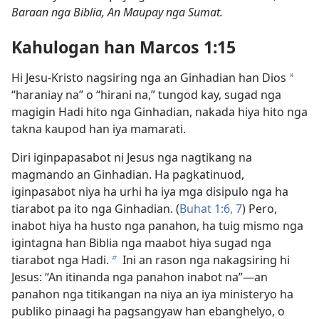
Baraan nga Biblia, An Maupay nga Sumat.
Kahulogan han Marcos 1:15
Hi Jesu-Kristo nagsiring nga an Ginhadian han Dios
a
“haraniay na” o “hirani na,” tungod kay, sugad nga
magigin Hadi hito nga Ginhadian, nakada hiya hito nga
takna kaupod han iya mamarati.
Diri iginpapasabot ni Jesus nga nagtikang na
magmando an Ginhadian. Ha pagkatinuod,
iginpasabot niya ha urhi ha iya mga disipulo nga ha
tiarabot pa ito nga Ginhadian. (
Buhat 1:6, 7
) Pero,
inabot hiya ha husto nga panahon, ha tuig mismo nga
igintagna han Biblia nga maabot hiya sugad nga
tiarabot nga Hadi.
Ini an rason nga nakagsiring hi
b
Jesus: “An itinanda nga panahon inabot na”—an
panahon nga titikangan na niya an iya ministeryo ha
publiko pinaagi ha pagsangyaw han ebanghelyo, o