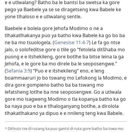
e e utlwalang? Batho ba le bantsi ba swetsa ka gore
pego ya Baebele ya se se diragetseng kwa Babele ke
yone tlhaloso e e utlwalang sentle.
Baebele e bolela gore Jehofa Modimo o ne a
tlhakatlhakanya puo ya batho kwa Babele ka go bo ba
ne ba mo tsuologela. (
Genesise 11:4-7
) Le fa go ntse
jalo, o solofeditse gore o tlile go “fetolela ditšhaba mo
puong e e itshekileng, gore botlhe ba bitse leina la ga
Jehofa, e le gore ba mo direle ba le seoposengwe.”
(
Sefania 3:9
) “Puo e e itshekileng” eno, e leng
boammaaruri jo bo tswang mo Lefokong la Modimo, e
dira gore gompieno batho ba ba tswang mo
lefatsheng lotlhe ba nne seoposengwe. Go a utlwala
gore mo isagweng Modimo o tla kopanya batho ka go
ba naya puo e ba e tlhaloganyang botlhe, a dirolola
tlhakatlhakano ya dipuo e e nnileng teng kwa Babele.
^
Dithuto tse di rutang ka puo gantsi di ruta gore batho ba tswa mo