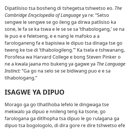
Dipatlisiso tsa bosheng di tshegetsa tshwetso eo.
The
Cambridge Encyclopedia of Language
ya re: “Setso
sengwe le sengwe se go ileng ga dirwa patlisiso ka
sone, le fa se ka tswa e le se se sa ‘tlhabologang,’ se na
le puo e e feletseng, e e nang le mafoko a a
farologaneng fa e bapisiwa le dipuo tsa dinaga tse go
tweng ke tse di ‘tlhabologileng.’” Ka tsela e tshwanang,
Porofesa wa Harvard College e bong Steven Pinker o
ne a kwala jaana mo bukeng ya gagwe ya
The Language
Instinct:
“Ga go na selo se se bidiwang puo e e sa
tlhabologang.”
ISAGWE YA DIPUO
Morago ga go tlhatlhoba lefelo le dingwaga tse
mekwalo ya dipuo e nnileng teng ka tsone, go
farologana ga ditlhopha tsa dipuo le go rulagana ga
dipuo tsa bogologolo, di dira gore re dire tshwetso efe