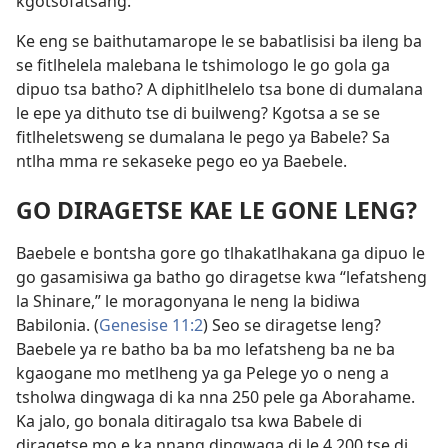
kgotsofatsang.”
Ke eng se baithutamarope le se babatlisisi ba ileng ba
se fitlhelela malebana le tshimologo le go gola ga
dipuo tsa batho? A diphitlhelelo tsa bone di dumalana
le epe ya dithuto tse di builweng? Kgotsa a se se
fitlheletsweng se dumalana le pego ya Babele? Sa
ntlha mma re sekaseke pego eo ya Baebele.
GO DIRAGETSE KAE LE GONE LENG?
Baebele e bontsha gore go tlhakatlhakana ga dipuo le
go gasamisiwa ga batho go diragetse kwa “lefatsheng
la Shinare,” le moragonyana le neng la bidiwa
Babilonia. (
Genesise 11:2
) Seo se diragetse leng?
Baebele ya re batho ba ba mo lefatsheng ba ne ba
kgaogane mo metlheng ya ga Pelege yo o neng a
tsholwa dingwaga di ka nna 250 pele ga Aborahame.
Ka jalo, go
bonala ditiragalo tsa kwa Babele di
diragetse mo e ka nnang dingwaga di le 4 200 tse di