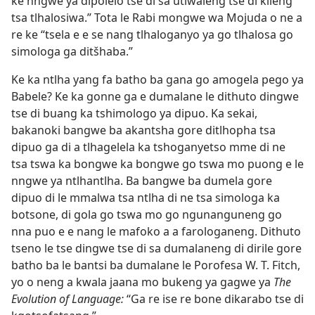
ke nngwe ya dipolelo tse di sa utlwaleng tse di kileng
tsa tlhalosiwa.” Tota le Rabi mongwe wa Mojuda o ne a
re ke “tsela e e se nang tlhaloganyo ya go tlhalosa go
simologa ga ditšhaba.”
Ke ka ntlha yang fa batho ba gana go amogela pego ya
Babele? Ke ka gonne ga e dumalane le dithuto dingwe
tse di buang ka tshimologo ya dipuo. Ka sekai,
bakanoki bangwe ba akantsha gore ditlhopha tsa
dipuo ga di a tlhagelela ka tshoganyetso mme di ne
tsa tswa ka bongwe ka bongwe go tswa mo puong e le
nngwe ya ntlhantlha. Ba bangwe ba dumela gore
dipuo di le mmalwa tsa ntlha di ne tsa simologa ka
botsone, di gola go tswa mo go ngunanguneng go
nna puo e e nang le mafoko a a farologaneng. Dithuto
tseno le tse dingwe tse di sa dumalaneng di dirile gore
batho ba le bantsi ba dumalane le Porofesa W. T. Fitch,
yo o neng a kwala jaana mo bukeng ya gagwe ya
The
Evolution of Language:
“Ga re ise re bone dikarabo tse di