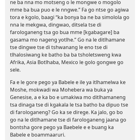
ne ba nna mo motseng o le mongwe o mogolo
mme ba bua puo e le nngwe.” Fa go ntse go agiwa
tora e kgolo, baagi “ka bonya ba ne ba simolola go
nna le mekgwa, dingwao, ditsela tse di
farologaneng tsa go bua mme [kgabagare] ba
gasama mo nageng yotlhe.” Go na le ditlhamane
tse dingwe tse di tshwanang le eno tse di
tlhalosiwang ke batho ba ba tsholetsweng kwa
Afrika, Asia Botlhaba, Mexico le golo gongwe go
sele.
Fa e le gore pego ya Babele e ile ya itlhamelwa ke
Moshe, mokwadi wa Mohebera wa buka ya
Genesise, a e ka bo e umakiwa mo ditlhamaneng
tsa dinaga tse di kgakala le tsa batho ba dipuo tse
di farologaneng? Go ka se direge. Ka jalo, go bo
go na le ditlhamane tse di farologaneng jaana go
bontsha gore pego ya Baebele e e buang ka
Babele e boammaaruri.