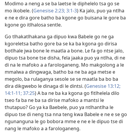
Modimo a neng a se ba laetse le diphelelo tsa go se
mo ikobele. (
Genesise 2:23;
3:1-3
) Ka jalo, puo ya ntlha
e ne e dira gore batho ba kgone go buisana le gore ba
kgone go itlhalosa sentle.
Go tlhakatlhakana ga dipuo kwa Babele go ne ga
kgoreletsa batho gore ba se ka ba kgona go dirisa
botlhale jwa bone le maatla a bone. Le fa go ntse jalo,
dipuo tsa bone tse disha, fela jaaka puo ya ntlha, di ne
di na le mafoko a a farologaneng. Mo makgolong a le
mmalwa a dingwaga, batho ba ne ba aga metse e
megolo, ba rulaganya sesole se se maatla ba bo ba
dira dikgwebo le dinaga di le dintsi. (
Genesise 13:12;
14:1-11;
37:25
) A ba ne ba ka kgona go fitlhelela dilo
tseo fa ba ne ba sa dirise mafoko a mantsi le
thutapuo? Go ya ka Baebele, puo ya ntlhantlha le
dipuo tse di neng tsa nna teng kwa Babele e ne e se go
ngunanguna le go bobora mme e ne e le dipuo tse di
nang le mafoko a a farologaneng.