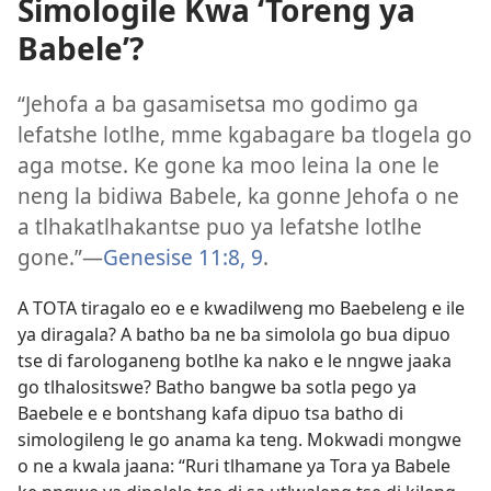
Simologile Kwa ‘Toreng ya
Babele’?
“Jehofa a ba gasamisetsa mo godimo ga
lefatshe lotlhe, mme kgabagare ba tlogela go
aga motse. Ke gone ka moo leina la one le
neng la bidiwa Babele, ka gonne Jehofa o ne
a tlhakatlhakantse puo ya lefatshe lotlhe
gone.”—
Genesise 11:8, 9
.
A TOTA tiragalo eo e e kwadilweng mo Baebeleng e ile
ya diragala? A batho ba ne ba simolola go bua dipuo
tse di farologaneng botlhe ka nako e le nngwe jaaka
go tlhalositswe? Batho bangwe ba sotla pego ya
Baebele e e bontshang kafa dipuo tsa batho di
simologileng le go anama ka teng. Mokwadi mongwe
o ne a kwala jaana: “Ruri tlhamane ya Tora ya Babele