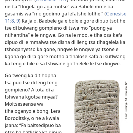
ne ba “tlogela go aga motse” wa Babele mme ba
gasamisiwa “mo godimo ga lefatshe lotlhe.” (
Genesise
11:8, 9
) Ka jalo, Baebele ga e bolele gore dipuo tsotlhe
tse di buiwang gompieno di tswa mo “puong ya
ntlhantlha” e le nngwe. Go na le moo, e tlhalosa kafa
dipuo di le mmalwa tse disha di ileng tsa tlhagelela ka
tshoganyetso ka gone, nngwe le nngwe ya tsone e
kgona go dira gore motho a tlhalose kafa a ikutlwang
ka teng e bile e sa tshwane gotlhelele le tse dingwe.
Go tweng ka ditlhopha
tsa puo tse di leng teng
gompieno? A tota di a
tshwana kgotsa nnyaa?
Moitsesaense wa
tlhaloganyo e bong, Lera
Boroditsky, o ne a kwala
jaana: “Fa baitsedipuo ba
ntse ba batlisisa ka dipuo