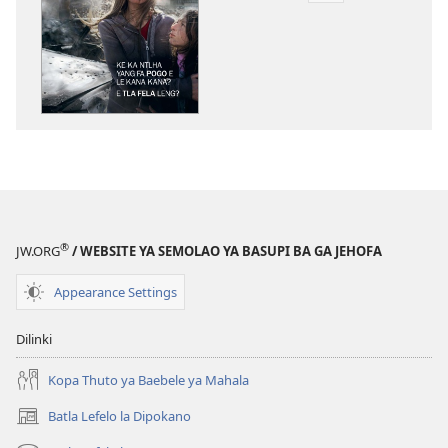
tsa
go
itseela
dikgatiso
tsa
ileketeroniki
TORA
YA
TEBELO
Ke
®
JW.ORG
/ WEBSITE YA SEMOLAO YA BASUPI BA GA JEHOFA
ka
Ntlha
Appearance Settings
Yang
fa
Dilinki
Pogo
e
Kopa Thuto ya Baebele ya Mahala
le
Batla Lefelo la Dipokano
(e
Kana
bula