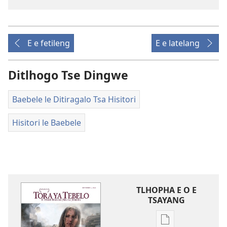
E e fetileng
E e latelang
Ditlhogo Tse Dingwe
Baebele le Ditiragalo Tsa Hisitori
Hisitori le Baebele
TLHOPHA E O E
TSAYANG
Ditsela