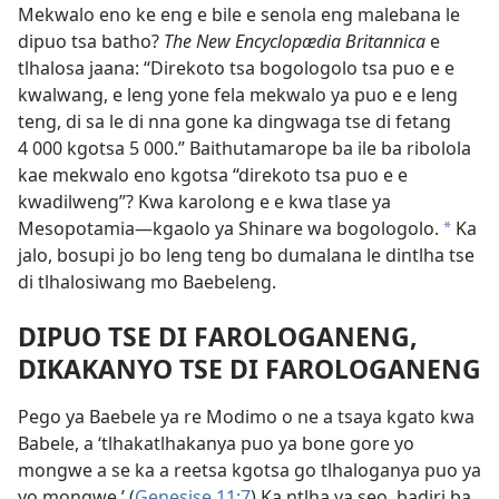
Mekwalo eno ke eng e bile e senola eng malebana le
dipuo tsa batho?
The New Encyclopædia Britannica
e
tlhalosa jaana: “Direkoto tsa bogologolo tsa puo e e
kwalwang, e leng yone fela mekwalo ya puo e e leng
teng, di sa le di nna gone ka dingwaga tse di fetang
4 000 kgotsa 5 000.” Baithutamarope ba ile ba ribolola
kae mekwalo eno kgotsa “direkoto tsa puo e e
kwadilweng”? Kwa karolong e e kwa tlase ya
Mesopotamia—kgaolo ya Shinare wa bogologolo.
Ka
*
jalo, bosupi jo bo leng teng bo dumalana le dintlha tse
di tlhalosiwang mo Baebeleng.
DIPUO TSE DI FAROLOGANENG,
DIKAKANYO TSE DI FAROLOGANENG
Pego ya Baebele ya re Modimo o ne a tsaya kgato kwa
Babele, a ‘tlhakatlhakanya puo ya bone gore yo
mongwe a se ka a reetsa kgotsa go tlhaloganya puo ya
yo mongwe.’ (
Genesise 11:7
) Ka ntlha ya seo, badiri ba