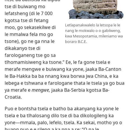
tse di buiwang mo
lefatsheng (di le 7 000
kgotsa tse di fetang
Letlapanakwalelo la letsopa le le
moo, go sekasekilwe di
nang le mokwalo o o gabilweng,
le mmalwa fela mo go
kwa Mesopotamia, mileniamo wa
tsone), go ne ga nna le
boraro B.C.E.
dikakanyo tse di
farologaneng tse go sa
tlhomamisiweng ka tsone.” Ee, le fa gone tsela e
merafe mengwe e buiwang ka yone, jaaka Ba-Canton
le Ba-Hakka ba ba nnang kwa borwa jwa China, e ka
lebega e tshwana e farologane thata le tsela ya go bua
ya merafe e
mengwe,
jaaka Ba-Serbia kgotsa Ba-
Croatia.
Puo e bontsha tsela e batho ba akanyang ka yone le
tsela e ba tlhalosang dilo tse di ba dikologileng ka
yone—mmala, palo, lefelo, tsela. Ka sekai, motho yo o
buang puo e e rileng a ka nna a re: “O na le