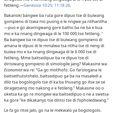
fetileng.—
Genesise 10:25;
11:18-26
.
Bakanoki bangwe ba ruta gore dipuo tse di buiwang
gompieno di tswa mo puong e le nngwe ya ntlhantlha
—puo e go akanngwang gore batho ba ne ba e bua
mo e ka nnang dingwaga di le 100 000 tse fetileng.
*
Ba bangwe ba re dipuo tse di buiwang gompieno di
amana le dipuo di le mmalwa tsa ntlha tse di neng di
buiwa mo e ka nnang dingwaga di le 6 000 tse di
fetileng. Mme baitsedipuo ba re dipuo tse di
dirisiwang gompieno di simologile jang? Makasine wa
Economist
wa re: “Ga go motlhofo. Go farologana le
baitsethutotshelo, baitsedipuo ga ba na masaledi a
dilo tsa bogologolo tse di ka ba thusang go itse se se
diragetseng mo nakong e e fetileng.” Makasine oo o
oketsa ka go re mongwe wa baitsedipuo o ne a swetsa
ka gore “ke dikakanyo tse dintsi tse di fopholediwang.”
Le fa go ntse jalo, go na le mekwalo ya bogologolo.