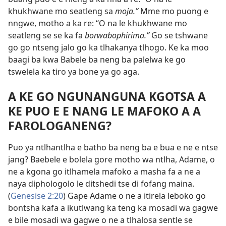
khukhwane mo seatleng sa
moja.”
Mme mo puong e
nngwe, motho a ka re: “O na le khukhwane mo
seatleng se se ka fa
borwabophirima.”
Go se tshwane
go go ntseng
jalo go ka tlhakanya tlhogo. Ke ka moo
baagi ba kwa Babele ba neng ba palelwa ke go
tswelela ka tiro ya bone ya go aga.
A KE GO NGUNANGUNA KGOTSA A
KE PUO E E NANG LE MAFOKO A A
FAROLOGANENG?
Puo ya ntlhantlha e batho ba neng ba e bua e ne e ntse
jang? Baebele e bolela gore motho wa ntlha, Adame, o
ne a kgona go itlhamela mafoko a masha fa a ne a
naya diphologolo le ditshedi tse di fofang maina.
(
Genesise 2:20
) Gape Adame o ne a itirela leboko go
bontsha kafa a ikutlwang ka teng ka mosadi wa gagwe
e bile mosadi wa gagwe o ne a tlhalosa sentle se