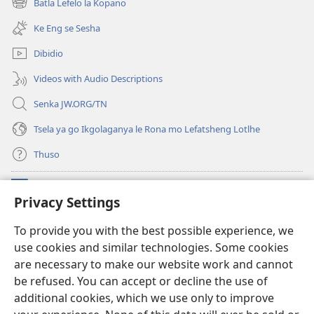
Kana?
Batla Lefelo la Kopano
(e
tsebe
E
bula
e
Ke Eng se Sesha
Tla
tsebe
nngwe)
e
Fela
Dibidio
nngwe)
Leng?
Videos with Audio Descriptions
Senka JW.ORG/TN
Tsela ya go Ikgolaganya le Rona mo Lefatsheng Lotlhe
Thuso
Meneelo
(e
Privacy Settings
bula
tsebe
LAEBORARI YA MO INTERNET
To provide you with the best possible experience, we
(e
e
use cookies and similar technologies. Some cookies
bula
nngwe)
®
JW Hub
tsebe
are necessary to make our website work and cannot
(e
e
bula
be refused. You can accept or decline the use of
nngwe)
App
ya
JW Library
tsebe
additional cookies, which we use only to improve
e