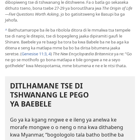
dibopiweng tse di tshwanang le ditshwene. Fa o batla go sekaseka
dithuto tseno, bona tsebe 27-29 ya boroutšhara jwa
The Origin of Life
—Five Questions Worth Asking,
jo bo gatisitsweng ke Basupi ba ga
Jehofa.
^
Baithutamarope ba ile ba ribolola ditora di le mmalwa tsa tempele
tse di nang le ditepisi, tse di bopegileng jaaka dipiramiti gaufi le
Shinare. Baebele ya re baagi ba tora ba kwa Babele ba ne ba aga ka
ditena e seng ka matlapa mme ba bo ba dirisa bitumena jaaka
seretse. (
Genesise 11:3, 4
)
The New Encyclopædia Britannica
ya re: “Go
ne go se motlhofo go bona matlapa e bile gongwe a ne a seyo
gotlhelele” kwa Mesopotamia, mme bitumena e ne e le ntsi thata.
DITLHAMANE TSE DI
TSHWANANG LE PEGO
YA BAEBELE
Go ya ka kgang nngwe e e ileng ya anelwa ke
morafe mongwe o o neng o nna kwa dithabeng
kwa Myanmar, “bogologolo tala batho botlhe ba