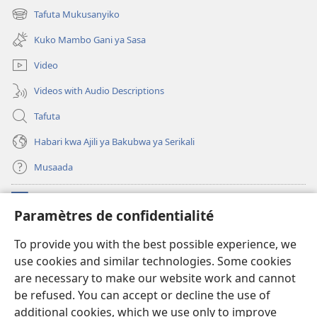
new
Tafuta Mukusanyiko
(opens
window)
new
Kuko Mambo Gani ya Sasa
window)
Video
Videos with Audio Descriptions
Tafuta
Habari kwa Ajili ya Bakubwa ya Serikali
Musaada
Michango
(opens
Paramètres de confidentialité
new
window)
Maktaba ku Enternete
To provide you with the best possible experience, we
(opens
use cookies and similar technologies. Some cookies
new
®
JW Hub
window)
are necessary to make our website work and cannot
(opens
new
be refused. You can accept or decline the use of
Programu ya JW Library
window)
additional cookies, which we use only to improve