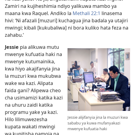
Zamiri na kujiheshimia ndiyo yalikuwa mambo ya
maana kwa Raquel. Andiko la
Methali 22:1
linasema
hivi: ‘Ni afazali [muzuri] kuchagua jina badala ya utajiri
mwingi; kibali [kukubaliwa] ni bora kuliko hata feza na
zahabu.’
Jessie
pia alikuwa mutu
mwenye kufuatia haki na
mwenye kutumainika,
kwa hiyo akajifanyia jina
la muzuri kwa mukubwa
wake wa kazi. Alipata
faida gani? Alipewa cheo
cha usimamizi katika kazi
na uhuru zaidi katika
programu yake ya kazi.
Jessie alijifanyia jina la muzuri kwa
Hilo lilimuwezesha
sababu ya kuwa mufanyakazi
kupata wakati mwingi
mwenye kufuatia haki
wa kupitisha pamoja na