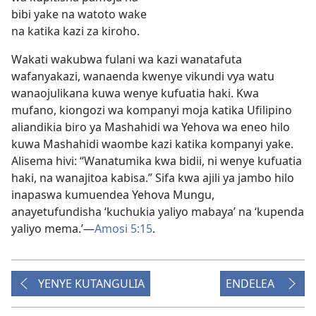
bibi yake na watoto wake
na katika kazi za kiroho.
Wakati wakubwa fulani wa kazi wanatafuta
wafanyakazi, wanaenda kwenye vikundi vya watu
wanaojulikana kuwa wenye kufuatia haki. Kwa
mufano, kiongozi wa kompanyi moja katika Ufilipino
aliandikia biro ya Mashahidi wa Yehova wa eneo hilo
kuwa Mashahidi waombe kazi katika kompanyi yake.
Alisema hivi: “Wanatumika kwa bidii, ni wenye kufuatia
haki, na wanajitoa kabisa.” Sifa kwa ajili ya jambo hilo
inapaswa kumuendea Yehova Mungu,
anayetufundisha ‘kuchukia yaliyo mabaya’ na ‘kupenda
yaliyo mema.’—
Amosi 5:15
.
YENYE KUTANGULIA
ENDELEA