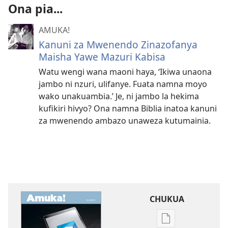
Ona pia...
AMUKA!
Kanuni za Mwenendo Zinazofanya
Maisha Yawe Mazuri Kabisa
Watu wengi wana maoni haya, ‘Ikiwa unaona
jambo ni nzuri, ulifanye. Fuata namna moyo
wako unakuambia.’ Je, ni jambo la hekima
kufikiri hivyo? Ona namna Biblia inatoa kanuni
za mwenendo ambazo unaweza kutumainia.
CHUKUA
Njia