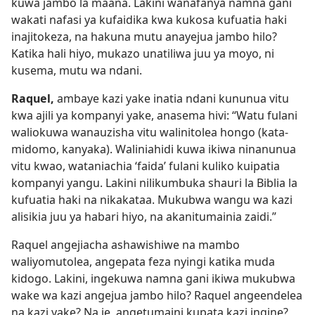
kuwa jambo la maana. Lakini wanafanya namna gani
wakati nafasi ya kufaidika kwa kukosa kufuatia haki
inajitokeza, na hakuna mutu anayejua jambo hilo?
Katika hali hiyo, mukazo unatiliwa juu ya moyo, ni
kusema, mutu wa ndani.
Raquel,
ambaye kazi yake inatia ndani kununua vitu
kwa ajili ya kompanyi yake, anasema hivi: “Watu fulani
waliokuwa ­wanauzisha vitu walinitolea hongo (kata-
midomo, kanyaka). Waliniahidi kuwa ikiwa ninanunua
vitu kwao, wataniachia ‘faida’ fulani kuliko kuipatia
kompanyi yangu. Lakini nilikumbuka shauri la Biblia la
kufuatia haki na nikakataa. Mukubwa wangu wa kazi
alisikia juu ya habari hiyo, na akanitumainia zaidi.”
Raquel angejiacha ashawishiwe na mambo
waliyomutolea, angepata feza nyingi katika muda
kidogo. Lakini, ingekuwa namna gani ikiwa mukubwa
wake wa kazi angejua jambo hilo? Raquel angeendelea
na kazi yake? Na je, angetumaini kupata kazi ingine?