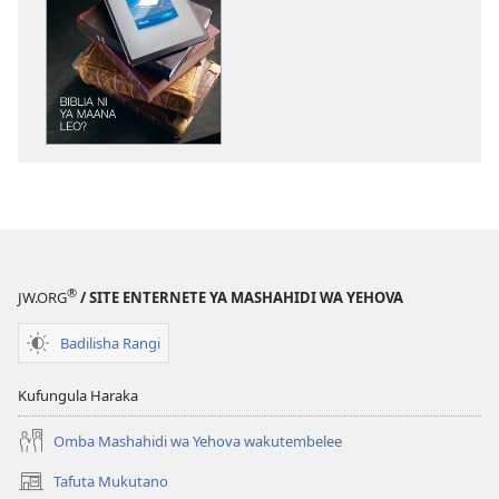
mbalimbali
za
kuchukua
vichapo
vya
kielektroniki
AMUKA!
Biblia
Ni
ya
Maana
®
JW.ORG
/ SITE ENTERNETE YA MASHAHIDI WA YEHOVA
Leo?
Badilisha Rangi
Kufungula Haraka
Omba Mashahidi wa Yehova wakutembelee
Tafuta Mukutano
(opens