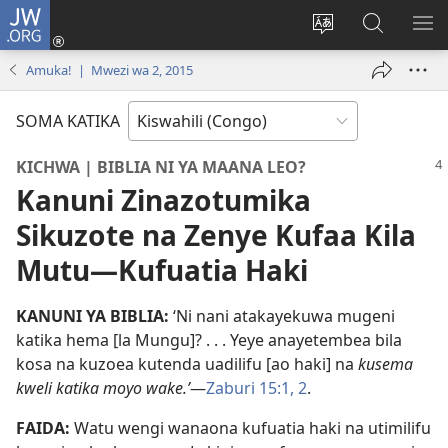
JW.ORG
Ingia
(opens
Badili
Tafuta
ON
new
luga
ku
MA
Amuka! | Mwezi wa 2, 2015
window)
ya
JW.ORG
YA
adresi
ND
SOMA KATIKA
KICHWA | BIBLIA NI YA MAANA LEO?
Kanuni Zinazotumika
Sikuzote na Zenye Kufaa Kila
Mutu—Kufuatia Haki
KANUNI YA BIBLIA:
‘Ni nani atakayekuwa mugeni
katika hema [la Mungu]? . . . Yeye anayetembea bila
kosa na kuzoea kutenda uadilifu [ao haki] na
kusema
kweli katika moyo wake.’
—
Zaburi 15:1, 2
.
FAIDA:
Watu wengi wanaona kufuatia haki na utimilifu