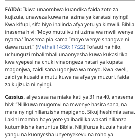
FAIDA:
Ikiwa unaombwa kuandika faida zote za
kujizuia, unaweza kuwa na lazima ya karatasi nyingi!
Kwa kifupi, sifa hiyo inalinda afya yetu ya kimwili. Biblia
inasema hivi: ‘Moyo mutulivu ni uzima wa mwili wenye
nyama.’ Inasema pia kama “moyo wenye shangwe ni
dawa nzuri.” (
Methali 14:30;
17:22
) Tofauti na hilo,
uchunguzi mbalimbali unaonyesha kuwa kukasirika
kwa vyepesi na chuki vinaongeza hatari ya kupata
magonjwa, zaidi sana ugonjwa wa moyo. Kwa kweli,
zaidi ya kusaidia mutu kuwa na afya ya muzuri, faida
za kujizuia ni nyingi.
Cassius,
aliye sasa na miaka kati ya 31 na 40, anasema
hivi: “Nilikuwa mugomvi na mwenye hasira sana, na
mara nyingi nilianzisha mapigano. Sikujiheshimia sana.
Lakini mambo hayo yote yalibadilika wakati nilianza
kutumikisha kanuni za Biblia. Nilijifunza kuzuia hasira
yangu na kuonyesha unyenyekevu na roho ya