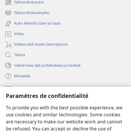
Tafuta Mukutano
(opens
new
Tafuta Mukusanyiko
(opens
window)
new
Kuko Mambo Gani ya Sasa
window)
Video
Videos with Audio Descriptions
Tafuta
Habari kwa Ajili ya Bakubwa ya Serikali
Musaada
Michango
(opens
Paramètres de confidentialité
new
window)
Maktaba ku Enternete
To provide you with the best possible experience, we
(opens
use cookies and similar technologies. Some cookies
new
®
JW Hub
window)
are necessary to make our website work and cannot
(opens
be refused. You can accept or decline the use of
new