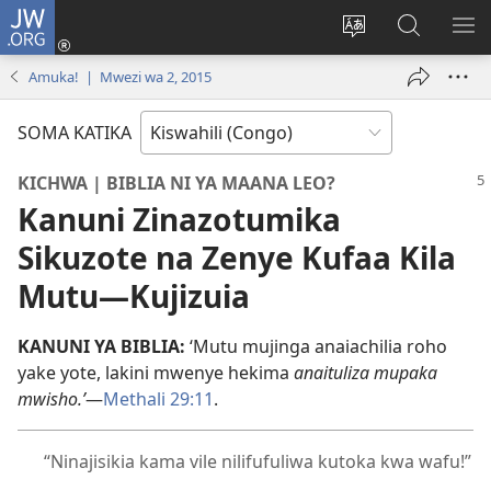
JW.ORG
Ingia
(opens
Badili
Tafuta
ON
new
luga
ku
MA
Amuka! | Mwezi wa 2, 2015
window)
ya
JW.ORG
YA
adresi
ND
SOMA KATIKA
KICHWA | BIBLIA NI YA MAANA LEO?
Kanuni Zinazotumika
Sikuzote na Zenye Kufaa Kila
Mutu—Kujizuia
KANUNI YA BIBLIA:
‘Mutu mujinga anaiachilia roho
yake yote, lakini mwenye hekima
anaituliza mupaka
mwisho.’
—
Methali 29:11
.
“Ninajisikia kama vile nilifufuliwa kutoka kwa wafu!”