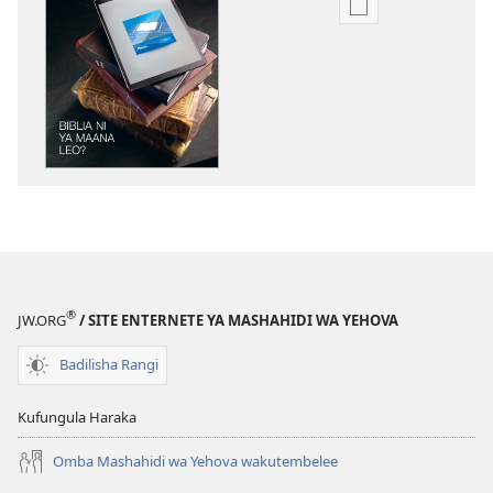
Njia
mbalimbali
za
kuchukua
vichapo
vya
kielektroniki
AMUKA!
Biblia
Ni
ya
Maana
®
JW.ORG
/ SITE ENTERNETE YA MASHAHIDI WA YEHOVA
Leo?
Badilisha Rangi
Kufungula Haraka
Omba Mashahidi wa Yehova wakutembelee