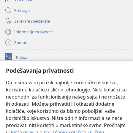
Pretraga
Za lekare specijaliste
Informacije za javnost
Pomoć
Prilozi
(otvara
novi
Podešavanja privatnosti
prozor)
ONLAJN BIBLIOTEKA Watchtower
(otvara
Da bismo vam pružili najbolje korisničko iskustvo,
novi
®
JW Hub
prozor)
koristimo kolačiće i slične tehnologije. Neki kolačići su
(otvara
novi
neophodni za funkcionisanje našeg sajta i ne možete
®
JW Library
prozor)
ih otkazati. Možete prihvatiti ili otkazati dodatne
kolačiće, koje koristimo da bismo poboljšali vaše
®
Watchtower Library
korisničko iskustvo. Ništa od tih informacija se neće
prodavati niti koristiti u marketinške svrhe. Pročitajte
i
Opšta pravila o korišćenju kolačića i sličnih