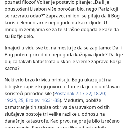
poznati filozof Volter je postavio pitanje: „Da li je
opustošeni Lisabon više poročan bio, nego Pariz koji
se razvratu odao?“ Zapravo, milioni se pitaju da li Bog
koristi elementarne nepogode da kazni ljude. U
mnogim zemljama se za te strašne događaje kaže da
su Božje delo.
Imajući u vidu sve to, na mestu je da se zapitamo: Da li
Bog putem prirodnih nepogoda kažnjava ljude? Da li je
bujica takvih katastrofa u skorije vreme zapravo Božja
kazna?
Neki vrlo brzo krivicu pripisuju Bogu ukazujući na
biblijske zapise koji govore o tome da je on uništavao
koristeći prirodne sile (
Postanak 7:17-22;
18:20;
19:24, 25;
Brojevi 16:31-35
). Međutim, pobliže
osmatranje tih zapisa otkriva da u svakom od tih
slučajeva postoje tri velike razlike u odnosu na
današnje katastrofe. Kao prvo, najpre je bilo izrečeno
upozorenje. Kao drugo, za razliku od prirodnih