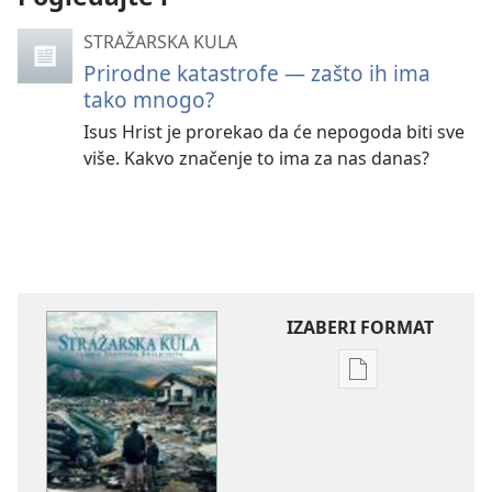
STRAŽARSKA KULA
Prirodne katastrofe — zašto ih ima
tako mnogo?
Isus Hrist je prorekao da će nepogoda biti sve
više. Kakvo značenje to ima za nas danas?
IZABERI FORMAT
Formati
za
preuzimanje
elektronskih
publikacija