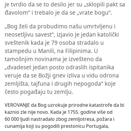
je tvrdio da se to desilo jer su „sklopili pakt sa
đavolom“ i trebalo je da se „vrate bogu“.
„Bog želi da probudimo našu umrtvljenu i
neosetljivu savest“, izjavio je jedan katolički
sveštenik kada je 79 osoba stradalo u
stampedu u Manili, na Filipinima. U
tamošnjim novinama je izvešteno da
„dvadeset jedan posto odraslih ispitanika
veruje da se Božji gnev izliva u vidu odrona
zemljišta, tajfuna i drugih nepogoda“ koje
često pogađaju tu zemlju.
VEROVANJE da Bog uzrokuje prirodne katastrofe da bi
kaznio zle nije novo. Kada je 1755. godine više od
60 000 ljudi nastradalo zbog zemljotresa, požara i
cunamija koji su pogodili prestonicu Portugala,