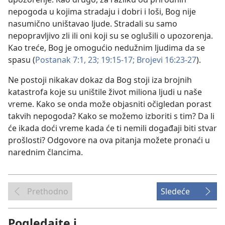
nepogoda u kojima stradaju i dobri i loši, Bog nije
nasumično uništavao ljude. Stradali su samo
nepopravljivo zli ili oni koji su se oglušili o upozorenja.
Kao treće, Bog je omogućio nedužnim ljudima da se
spasu (
Postanak 7:1,
23;
19:15-17;
Brojevi 16:23-27
).
Ne postoji nikakav dokaz da Bog stoji iza brojnih
katastrofa koje su uništile život miliona ljudi u naše
vreme. Kako se onda može objasniti očigledan porast
takvih nepogoda? Kako se možemo izboriti s tim? Da li
će ikada doći vreme kada će ti nemili događaji biti stvar
prošlosti? Odgovore na ova pitanja možete pronaći u
narednim člancima.
Prethodno
Sledeće
Pogledajte i