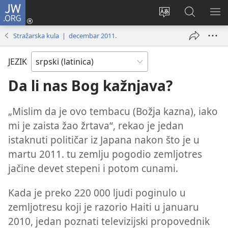
JW.ORG
Prijava
(otvara
Promeni
Pretraga
PRI
novi
jezik
sajta
ME
Stražarska kula | decembar 2011.
prozor)
sajta
JW.ORG
JEZIK
Da li nas Bog kažnjava?
„Mislim da je ovo tembacu (Božja kazna), iako
mi je zaista žao žrtava“, rekao je jedan
istaknuti političar iz Japana nakon što je u
martu 2011. tu zemlju pogodio zemljotres
jačine devet stepeni i potom cunami.
Kada je preko 220 000 ljudi poginulo u
zemljotresu koji je razorio Haiti u januaru
2010, jedan poznati televizijski propovednik