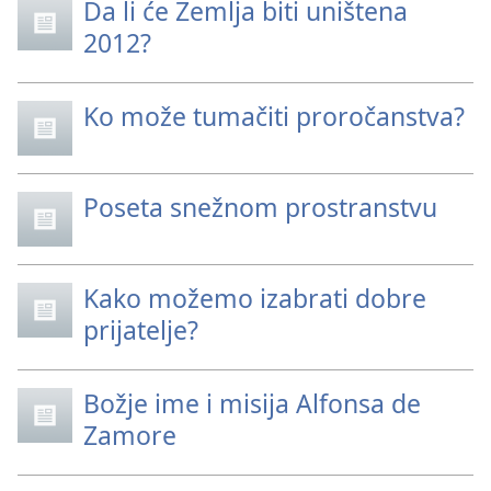
Da li će Zemlja biti uništena
2012?
Ko može tumačiti proročanstva?
Poseta snežnom prostranstvu
Kako možemo izabrati dobre
prijatelje?
Božje ime i misija Alfonsa de
Zamore