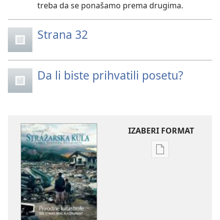
treba da se ponašamo prema drugima.
Strana 32
Da li biste prihvatili posetu?
IZABERI FORMAT
Formati
za
preuzimanje
elektronskih
publikacija
STRAŽARSKA