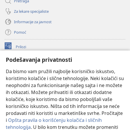
Pretraga
Za lekare specijaliste
Informacije za javnost
Pomoć
Prilozi
(otvara
novi
Podešavanja privatnosti
prozor)
ONLAJN BIBLIOTEKA Watchtower
(otvara
Da bismo vam pružili najbolje korisničko iskustvo,
novi
®
JW Hub
prozor)
koristimo kolačiće i slične tehnologije. Neki kolačići su
(otvara
novi
neophodni za funkcionisanje našeg sajta i ne možete
®
JW Library
prozor)
ih otkazati. Možete prihvatiti ili otkazati dodatne
kolačiće, koje koristimo da bismo poboljšali vaše
®
Watchtower Library
korisničko iskustvo. Ništa od tih informacija se neće
prodavati niti koristiti u marketinške svrhe. Pročitajte
i
Opšta pravila o korišćenju kolačića i sličnih
tehnologija
. U bilo kom trenutku možete promeniti