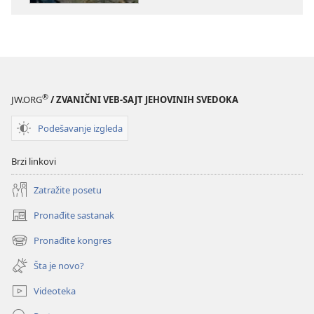
KULA
decembar 2011.
®
JW.ORG
/ ZVANIČNI VEB-SAJT JEHOVINIH SVEDOKA
Podešavanje izgleda
Brzi linkovi
Zatražite posetu
Pronađite sastanak
(otvara
novi
Pronađite kongres
(otvara
prozor)
novi
Šta je novo?
prozor)
Videoteka