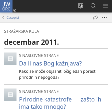
JW.ORG
Prijava
(otvara
Promeni
Pretraga
PRI
novi
jezik
sajta
ME
Časopisi
prozor)
sajta
JW.ORG
STRAŽARSKA KULA
decembar 2011.
S NASLOVNE STRANE
Da li nas Bog kažnjava?
Kako se može objasniti očigledan porast
prirodnih nepogoda?
S NASLOVNE STRANE
Prirodne katastrofe — zašto ih
ima tako mnogo?