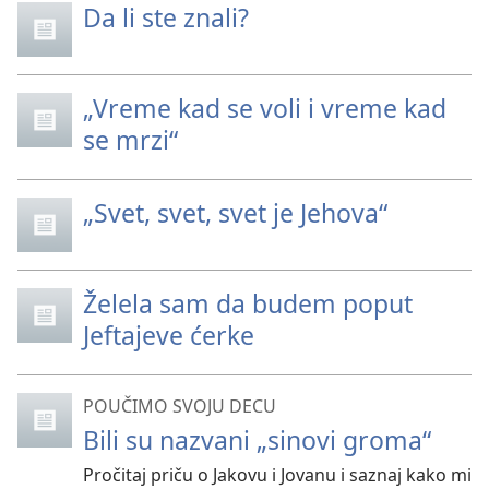
Da li ste znali?
„Vreme kad se voli i vreme kad
se mrzi“
„Svet, svet, svet je Jehova“
Želela sam da budem poput
Jeftajeve ćerke
POUČIMO SVOJU DECU
Bili su nazvani „sinovi groma“
Pročitaj priču o Jakovu i Jovanu i saznaj kako mi