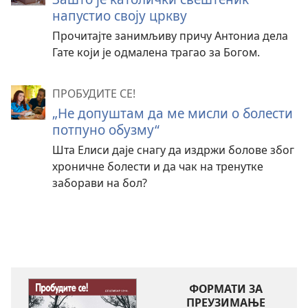
напустио своју цркву
Прочитајте занимљиву причу Антониа дела
Гате који је одмалена трагао за Богом.
ПРОБУДИТЕ СЕ!
„Не допуштам да ме мисли о болести
потпуно обузму“
Шта Елиси даје снагу да издржи болове због
хроничне болести и да чак на тренутке
заборави на бол?
ФОРМАТИ ЗА
ПРЕУЗИМАЊЕ