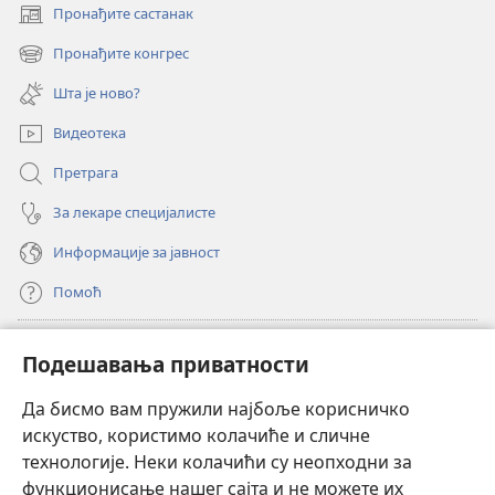
Пронађите састанак
(отвара
нови
Пронађите конгрес
(отвара
прозор)
нови
Шта је ново?
прозор)
Видеотека
Претрага
За лекаре специјалисте
Информације за јавност
Помоћ
Прилози
(отвара
Подешавања приватности
нови
прозор)
Да бисмо вам пружили најбоље корисничко
ОНЛАЈН БИБЛИОТЕКА Watchtower
(отвара
искуство, користимо колачиће и сличне
нови
®
JW Hub
технологије. Неки колачићи су неопходни за
прозор)
(отвара
функционисање нашег сајта и не можете их
нови