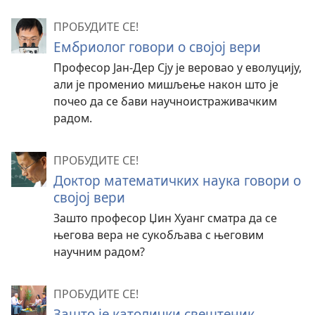
ПРОБУДИТЕ СЕ!
Ембриолог говори о својој вери
Професор Јан-Дер Сју је веровао у еволуцију,
али је променио мишљење након што је
почео да се бави научноистраживачким
радом.
ПРОБУДИТЕ СЕ!
Доктор математичких наука говори о
својој вери
Зашто професор Џин Хуанг сматра да се
његова вера не сукобљава с његовим
научним радом?
ПРОБУДИТЕ СЕ!
Зашто је католички свештеник