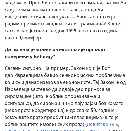
задивиле. Прво би поставили неко питање, затим би
сакупили и анализирали доказе, а онда би
изводили логичне закључке — баш као што и ја
радим приликом академских истраживања! Крстио
сам се као Јеховин сведок 1999, неколико година
након Џенифер.
Да
ли вам је знање из економије ојачало
поверење у Библију?
Сасвим сигурно. На пример, Закон који је Бог
дао Израелцима бавио се економским проблемима
који су и данас изазов за економисте. Тај Закон је од
Израелаца захтевао да одвоје део приноса за
сиромашне (што је облик опорезивања и
осигурања), да сиромашнима дају зајам без камате
(нека врста кредитирања) и да сваке 50. године
земљиште врате првобитним власницима (што је
облик заштите имовинских права) (
Левитска 19:9,