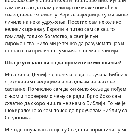
Веровао сам у Створитеља и поштовао Библију али
сам сматрао да нам религија не може помоћи у
свакодневном животу. Верске заједнице су ми више
личиле на нека удружења. Посетио сам неколико
великих цркава у Европи и питао сам се зашто
гомилају толико богатство, а свет је пун
сиромаштва. Било ми је тешко да разумем тај јаз и
постао сам прилично сумњичав према религији.
Шта је утицало на то да промените мишљење?
Моја жена, Џенифер, почела је да проучава Библију
с Јеховиним сведоцима и да одлази на њихове
састанке. Помислио сам да би било боље да пођем
с њом и проверим о чему се ради. Врло брзо сам
схватио да скоро ништа не знам о Библији. То ме је
шокирало! Тако сам почео да проучавам Библију са
Сведоцима.
Методе поучавања које су Сведоци користили су ме