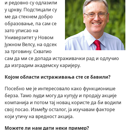
и редовно су одлазили
у цркву. Подстицали су
ме да стекнем добро
образовање, па сам се
зато уписао на
Универзитет у Новом
Јужном Велсу, на одсек
за трговину. Схватио
сам да ми се допада истраживачки рад и одлучио
да изградим академску каријеру.
Којом области истраживања сте се бавили?
Посебно ме је интересовало како функционише
берза. Тамо људи могу да купују и продају акције
компанија и потом тај новац користе да би водили
свој посао. Између осталог, ја изучавам факторе
који утичу на вредност акција.
Можете ли нам дати неки пример?