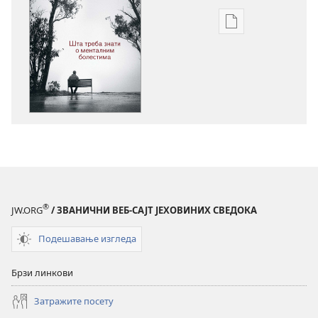
Формати
за
преузимање
електронских
публикација
ПРОБУДИТЕ
СЕ!
Шта
треба
знати
о
®
JW.ORG
/ ЗВАНИЧНИ ВЕБ-САЈТ ЈЕХОВИНИХ СВЕДОКА
менталним
поремећајима
Подешавање изгледа
Брзи линкови
Затражите посету