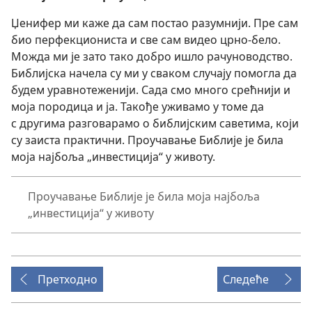
Џенифер ми каже да сам постао разумнији. Пре сам
био перфекциониста и све сам видео црно-бело.
Можда ми је зато тако добро ишло рачуноводство.
Библијска начела су ми у сваком случају помогла да
будем уравнотеженији. Сада смо много срећнији и
моја породица и ја. Такође уживамо у томе да
с другима разговарамо о библијским саветима, који
су заиста практични. Проучавање Библије је била
моја најбоља „инвестиција“ у животу.
Проучавање Библије је била моја најбоља
„инвестиција“ у животу
Претходно
Следеће