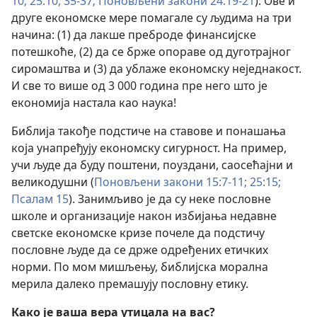
10;
25:10,
35-37;
Поновљени закони 24:19-21
). Ове и
друге економске мере помагале су људима на три
начина: (1) да лакше преброде финансијске
потешкоће, (2) да се брже опораве од дуготрајног
сиромаштва и (3) да ублаже економску неједнакост.
И све то више од 3 000 година пре него што је
економија настала као наука!
Библија такође подстиче на ставове и понашања
која унапређују економску сигурност. На пример,
учи људе да буду поштени, поуздани, саосећајни и
великодушни (
Поновљени закони 15:7-11;
25:15;
Псалам 15
). Занимљиво је да су неке пословне
школе и организације након избијања недавне
светске економске кризе почеле да подстичу
пословне људе да се држе одређених етичких
норми. По мом мишљењу, библијска морална
мерила далеко премашују пословну етику.
Како је ваша вера утицала на вас?