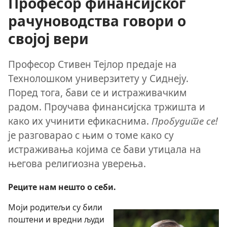
Професор финансијског
рачуноводства говори о
својој вери
Професор Стивен Тејлор предаје на
Технолошком универзитету у Сиднеју.
Поред тога, бави се и истраживачким
радом. Проучава финансијска тржишта и
како их учинити ефикаснима.
Пробудите се!
је разговарао с њим о томе како су
истраживања којима се бави утицала на
његова религиозна уверења.
Реците нам нешто о себи.
Моји родитељи су били
поштени и вредни људи