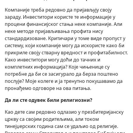
Компаније треба редовно да пријављују своју
зараду. Инвеститори користе те информације у
процени финансијског стања неке компаније. Али
неке методе пријављивања профита нису
стандардизоване. Критичари у томе виде пропуст у
систему, који компаније могу да искористе како би
прикриле своју стварну вредност и профитабилност.
Како инвеститори могу доћи до тачних и
комплетних информација? Које чињенице су
потребне да би се засигурало да берза поштено
послује? Моје колеге и ја тренутно покушавамо да
пронађемо одговоре на ова питања.
Да
ли сте одувек били религиозни?
Као дете сам редовно одлазио у презбитеријанску
цркву
са својим родитељима, али током
тинејџерских година сам се удаљио од религије.