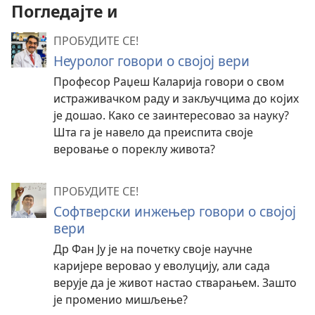
Погледајте и
ПРОБУДИТЕ СЕ!
Неуролог говори о својој вери
Професор Раџеш Каларија говори о свом
истраживачком раду и закључцима до којих
је дошао. Како се заинтересовао за науку?
Шта га је навело да преиспита своје
веровање о пореклу живота?
ПРОБУДИТЕ СЕ!
Софтверски инжењер говори о својој
вери
Др Фан Ју је на почетку своје научне
каријере веровао у еволуцију, али сада
верује да је живот настао стварањем. Зашто
је променио мишљење?