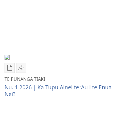
2022
Publication
Akaari
download
ki
TE PUNANGA TIAKI
options
Etai
Nu. 1 2026 | Ka Tupu Ainei te ’Au i te Enua
TE
Ke
Nei?
PUNANGA
TE
TIAKI
PUNANGA
Ka
TIAKI
Tupu
Ka
Ainei
Tupu