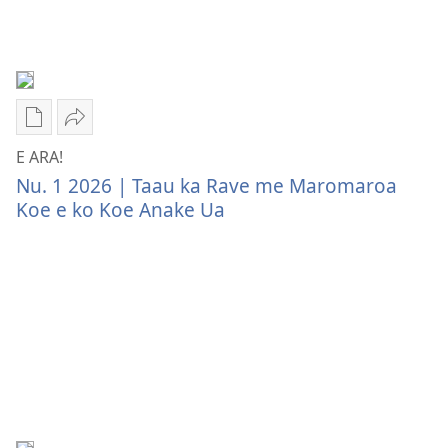
Publication
Akaari
download
ki
E ARA!
options
Etai
Nu. 1 2026 | Taau ka Rave me Maromaroa
E
Ke
Koe e ko Koe Anake Ua
ARA!
E
Taau
ARA!
ka
Taau
Rave
ka
me
Rave
Maromaroa
me
Koe
Maromaroa
e
Koe
ko
e
Koe
ko