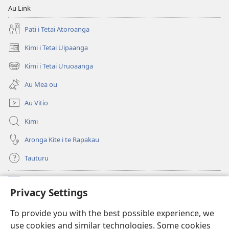
Au Link
Pati i Tetai Atoroanga
Kimi i Tetai Uipaanga
(opens
new
Kimi i Tetai Uruoaanga
(opens
window)
new
Au Mea ou
window)
Au Vitio
Kimi
Aronga Kite i te Rapakau
Tauturu
Moni Oronga Ua
(opens
Privacy Settings
new
window)
Watchtower ONLINE LIBRARY™
To provide you with the best possible experience, we
(opens
use cookies and similar technologies. Some cookies
new