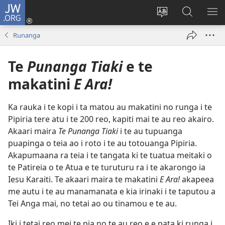
JW.ORG
Aere
ki
Change
Kimi
AK
Roto
site
i
I
Runanga
(opens
language
te
TE
new
JW.ORG
ME
Te
Punanga Tiaki
e te
window)
makatini
E Ara!
Ka rauka i te kopi i ta matou au makatini no runga i te
Pipiria tere atu i te 200 reo, kapiti mai te au reo akairo.
Akaari maira
Te Punanga Tiaki
i te au tupuanga
puapinga o teia ao i roto i te au totouanga Pipiria.
Akapumaana ra teia i te tangata ki te tuatua meitaki o
te Patireia o te Atua e te turuturu ra i te akarongo ia
Iesu Karaiti. Te akaari maira te makatini
E Ara!
akapeea
me autu i te au manamanata e kia irinaki i te taputou a
Tei Anga mai, no tetai ao ou tinamou e te au.
Iki i tetai reo mei te pia no te au reo e e pata ki runga i