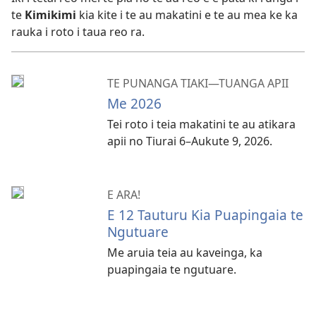
te
Kimikimi
kia kite i te au makatini e te au mea ke ka
rauka i roto i taua reo ra.
TE PUNANGA TIAKI—TUANGA APII
Me 2026
Tei roto i teia makatini te au atikara
apii no Tiurai 6–Aukute 9, 2026.
E ARA!
E 12 Tauturu Kia Puapingaia te
Ngutuare
Me aruia teia au kaveinga, ka
puapingaia te ngutuare.