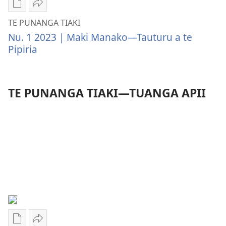
Ainei
Irinakiia
Publication
Akaari
Tetai?
Ainei
download
ki
TE PUNANGA TIAKI
Tetai?
options
Etai
Nu. 1 2023 | Maki Manako​—Tauturu a te
TE
Ke
Pipiria
PUNANGA
TE
TIAKI
PUNANGA
Maki
TIAKI
TE PUNANGA TIAKI—TUANGA APII
Manako​
Maki
—
Manako​
Tauturu
—
a
Tauturu
te
a
Pipiria
te
Pipiria
Publication
Akaari