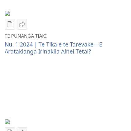
Akapeea?
—
Akapeea?
Publication
Akaari
download
ki
TE PUNANGA TIAKI
options
Etai
Nu. 1 2024 | Te Tika e te Tarevake​—E
TE
Ke
Aratakianga Irinakiia Ainei Tetai?
PUNANGA
TE
TIAKI
PUNANGA
Te
TIAKI
Tika
Te
e
Tika
te
e
Tarevake​
te
—
Tarevake​
E
—
Aratakianga
E
Irinakiia
Aratakianga