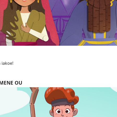
a
 iakoe!
IMENE OU