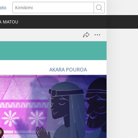
oto
ns
Kimikimi
A MATOU
ow)
AKARA POUROA