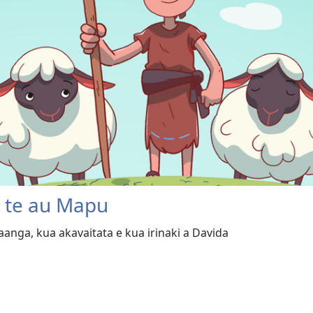
 te au Mapu
anga, kua akavaitata e kua irinaki a Davida