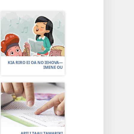
KIA RIRO EI OA NO IEHOVA​—
IMENE OU
APII I TAAU TAMARIKI