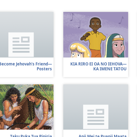
Become Jehovah’s Friend—
KIA RIRO EI OA NO IEHOVA​—
Posters
KA IMENE TATOU
Taku Puka Tua Pipiria
Apii Mei te Puapii Maata