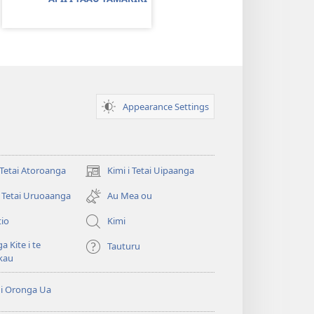
Appearance Settings
i Tetai Atoroanga
Kimi i Tetai Uipaanga
(opens
new
i Tetai Uruoaanga
Au Mea ou
window)
tio
Kimi
a Kite i te
Tauturu
kau
i Oronga Ua