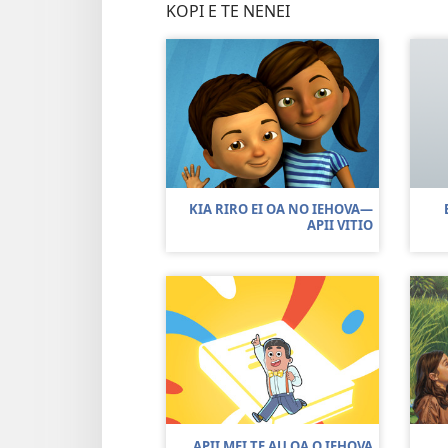
KOPI E TE NENEI
KIA RIRO EI OA NO IEHOVA​—
APII VITIO
APII MEI TE AU OA O IEHOVA