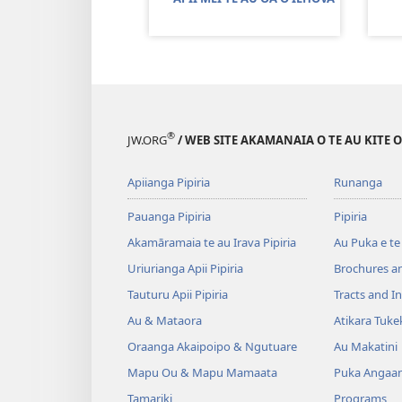
®
JW.ORG
/ WEB SITE AKAMANAIA O TE AU KITE 
Apiianga Pipiria
Runanga
Pauanga Pipiria
Pipiria
Akamāramaia te au Irava Pipiria
Au Puka e te
Uriurianga Apii Pipiria
Brochures a
Tauturu Apii Pipiria
Tracts and In
Au & Mataora
Atikara Tuke
Oraanga Akaipoipo & Ngutuare
Au Makatini
Mapu Ou & Mapu Mamaata
Puka Angaan
Tamariki
Programs