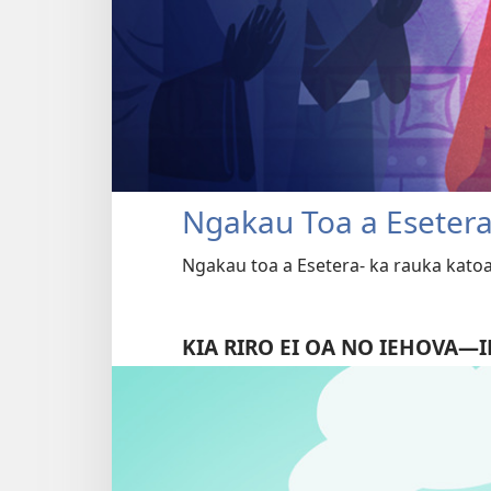
Ngakau Toa a Eseter
Ngakau toa a Esetera- ka rauka katoa
KIA RIRO EI OA NO IEHOVA​—