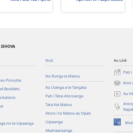
O IEHOVA
Nuti
Au Link
Pati 
No Runga ia Matou
 au Poroutia
Kimi 
(opens
Au Uianga a te Tangata
nd Booklets
new
Au Vi
Pati i Tetai Atoroanga
window)
vitations
Arong
Tata Kia Matou
ke
Rapa
Atoro i to Matou au Opati
Uipaanga
Mon
ga no te Uipaanga
(opens
Akamaaraanga
new