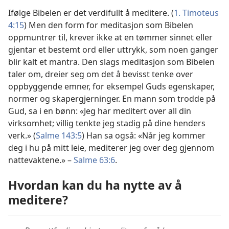
Ifølge Bibelen er det verdifullt å meditere. (
1. Timoteus
4:15
) Men den form for meditasjon som Bibelen
oppmuntrer til, krever ikke at en tømmer sinnet eller
gjentar et bestemt ord eller uttrykk, som noen ganger
blir kalt et mantra. Den slags meditasjon som Bibelen
taler om, dreier seg om det å bevisst tenke over
oppbyggende emner, for eksempel Guds egenskaper,
normer og skapergjerninger. En mann som trodde på
Gud, sa i en bønn: «Jeg har meditert over all din
virksomhet; villig tenkte jeg stadig på dine henders
verk.» (
Salme 143:5
) Han sa også: «Når jeg kommer
deg i hu på mitt leie, mediterer jeg over deg gjennom
nattevaktene.» –
Salme 63:6
.
Hvordan kan du ha nytte av å
meditere?