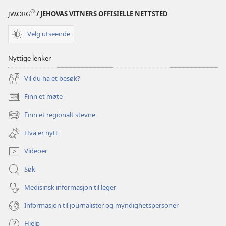
på
på
®
JW.ORG
/ JEHOVAS VITNERS OFFISIELLE NETTSTED
Velg utseende
Nyttige lenker
Vil du ha et besøk?
Finn et møte
(åpner
nytt
Finn et regionalt stevne
(åpner
vindu)
nytt
Hva er nytt
vindu)
Videoer
Søk
Medisinsk informasjon til leger
Informasjon til journalister og myndighetspersoner
Hjelp