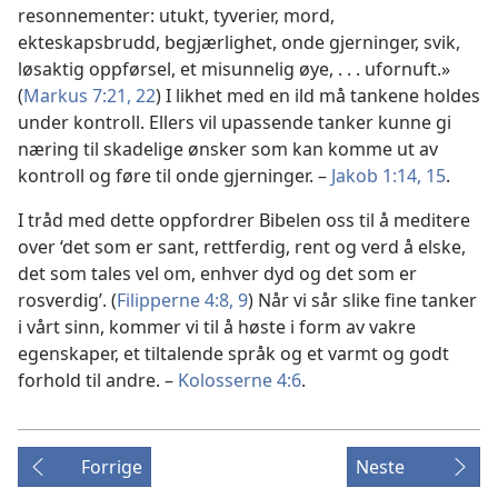
resonnementer: utukt, tyverier, mord,
ekteskapsbrudd, begjærlighet, onde gjerninger, svik,
løsaktig oppførsel, et misunnelig øye, . . . ufornuft.»
(
Markus 7:21, 22
) I likhet med en ild må tankene holdes
under kontroll. Ellers vil upassende tanker kunne gi
næring til skadelige ønsker som kan komme ut av
kontroll og føre til onde gjerninger. –
Jakob 1:14, 15
.
I tråd med dette oppfordrer Bibelen oss til å meditere
over ‘det som er sant, rettferdig, rent og verd å elske,
det som tales vel om, enhver dyd og det som er
rosverdig’. (
Filipperne 4:8, 9
) Når vi sår slike fine tanker
i vårt sinn, kommer vi til å høste i form av vakre
egenskaper, et tiltalende språk og et varmt og godt
forhold til andre. –
Kolosserne 4:6
.
Forrige
Neste