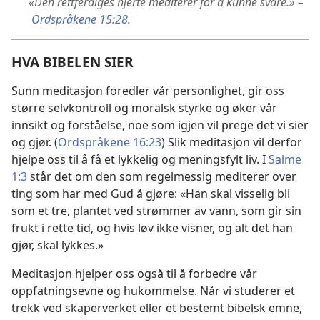
«Den rettferdiges hjerte mediterer for å kunne svare.» –
Ordspråkene 15:28
.
HVA BIBELEN SIER
Sunn meditasjon foredler vår personlighet, gir oss
større selvkontroll og moralsk styrke og øker vår
innsikt og forståelse, noe som igjen vil prege det vi sier
og gjør. (
Ordspråkene 16:23
) Slik meditasjon vil derfor
hjelpe oss til å få et lykkelig og meningsfylt liv. I
Salme
1:3
står det om den som regelmessig mediterer over
ting som har med Gud å gjøre: «Han skal visselig bli
som et tre, plantet ved strømmer av vann, som gir sin
frukt i rette tid, og hvis løv ikke visner, og alt det han
gjør, skal lykkes.»
Meditasjon hjelper oss også til å forbedre vår
oppfatningsevne og hukommelse. Når vi studerer et
trekk ved skaperverket eller et bestemt bibelsk emne,