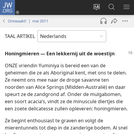
JW.ORG
Inloggen
(opent
Taal
Zoeken
ME
nieuw
site
op
WE
Ontwaakt! | mei 2011
venster)
wijzigen
JW.ORG
TAAL ARTIKEL
Honingmieren — Een lekkernij uit de woestijn
ONZE vriendin Yuminiya is bereid een van de
geheimen die ze als Aboriginal kent, met ons te delen.
Ze neemt ons mee naar de droge savanne ten
noorden van Alice Springs (Midden-Australië) en daar
speurt ze de zandgrond af. Onder de mulgabomen,
een soort acacia’s, vindt ze de minuscule diertjes die
een zoete delicatesse zullen opleveren: honingmieren.
Ze begint enthousiast te graven en volgt de
mierentunnels tot diep in de zanderige bodem. Al snel