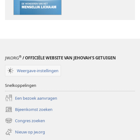
®
JW.ORG
/ OFFICIËLE WEBSITE VAN JEHOVAH’S GETUIGEN
Weergave-instellingen
Snelkoppelingen
Een bezoek aanvragen
Bijeenkomst zoeken
(opent
nieuw
Congres zoeken
(opent
venster)
nieuw
Nieuw op jw.org
venster)