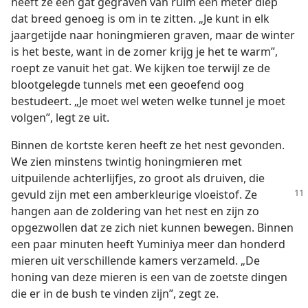
heeft ze een gat gegraven van ruim een meter diep
dat breed genoeg is om in te zitten. „Je kunt in elk
jaargetijde naar honingmieren graven, maar de winter
is het beste, want in de zomer krijg je het te warm”,
roept ze vanuit het gat. We kijken toe terwijl ze de
blootgelegde tunnels met een geoefend oog
bestudeert. „Je moet wel weten welke tunnel je moet
volgen”, legt ze uit.
Binnen de kortste keren heeft ze het nest gevonden.
We zien minstens twintig honingmieren met
uitpuilende achterlijfjes, zo groot als druiven, die
gevuld zijn met een
amberkleurige vloeistof. Ze
hangen aan de zoldering van het nest en zijn zo
opgezwollen dat ze zich niet kunnen bewegen. Binnen
een paar minuten heeft Yuminiya meer dan honderd
mieren uit verschillende kamers verzameld. „De
honing van deze mieren is een van de zoetste dingen
die er in de bush te vinden zijn”, zegt ze.