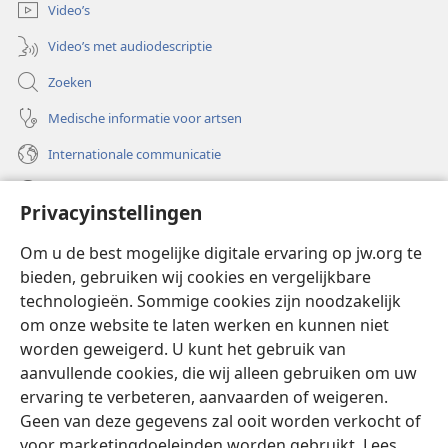
Video’s
Video’s met audiodescriptie
Zoeken
Medische informatie voor artsen
Internationale communicatie
Help
Privacyinstellingen
Donaties
(opent
Om u de best mogelijke digitale ervaring op jw.org te
nieuw
bieden, gebruiken wij cookies en vergelijkbare
venster)
Watchtower ONLINE LIBRARY™
technologieën. Sommige cookies zijn noodzakelijk
(opent
om onze website te laten werken en kunnen niet
nieuw
®
JW Hub
venster)
worden geweigerd. U kunt het gebruik van
(opent
nieuw
aanvullende cookies, die wij alleen gebruiken om uw
®
JW Library
venster)
ervaring te verbeteren, aanvaarden of weigeren.
Geen van deze gegevens zal ooit worden verkocht of
Watchtower Library
voor marketingdoeleinden worden gebruikt. Lees