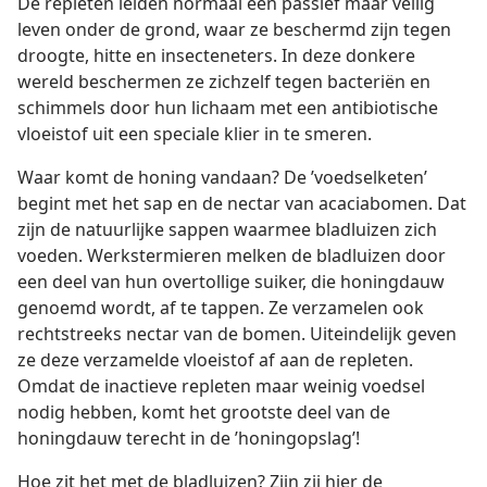
De repleten leiden normaal een passief maar veilig
leven onder de grond, waar ze beschermd zijn tegen
droogte, hitte en insecteneters. In deze donkere
wereld beschermen ze zichzelf tegen bacteriën en
schimmels door hun lichaam met een antibiotische
vloeistof uit een speciale klier in te smeren.
Waar komt de honing vandaan? De ’voedselketen’
begint met het sap en de nectar van acaciabomen. Dat
zijn de natuurlijke sappen waarmee bladluizen zich
voeden. Werkstermieren melken de bladluizen door
een deel van hun overtollige suiker, die honingdauw
genoemd wordt, af te tappen. Ze verzamelen ook
rechtstreeks nectar van de bomen. Uiteindelijk geven
ze deze verzamelde vloeistof af aan de repleten.
Omdat de inactieve repleten maar weinig voedsel
nodig hebben, komt het grootste deel van de
honingdauw terecht in de ’honingopslag’!
Hoe zit het met de bladluizen? Zijn zij hier de