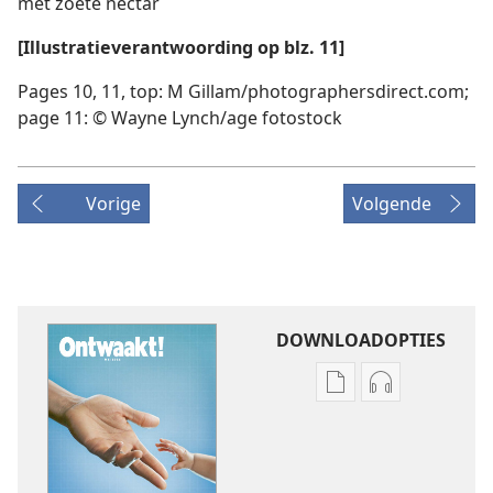
met zoete nectar
[Illustratieverantwoording op blz. 11]
Pages 10, 11, top: M Gillam/photographersdirect.com;
page 11: © Wayne Lynch/age fotostock
Vorige
Volgende
DOWNLOADOPTIES
Downloadopties
Downloadopt
publicaties
audio
ONTWAAKT!
ONTWAAKT!
mei 2011
mei 2011