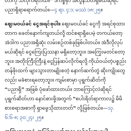
တာကို သိလိုက်ရတယ်။” ဒီကိစ္စမှာ အလွန်သတိရှိမယ်ဆိုရင်
ပညာရှိရာရောက်တယ်။—
၄ ရာ. ၄:၁;
မဿဲ ၁၈:၂၅
။
ဈေးမဝယ်ခင် ငွေအရင်စုပါ။
ဈေးမဝယ်ခင် ငွေကို အရင်စုထား
တာက ခေတ်နောက်ကျတယ်လို့ ထင်စရာရှိပေမဲ့ တကယ်တော့
အဲဒါက ပညာအရှိဆုံး လမ်းစဉ်တစ်ခုဖြစ်ပါတယ်။ အဲဒီလိုလုပ်
မယ်ဆိုရင် ငွေကြေးပြဿနာ မရှိတော့ဘူး။ အကြွေးမတင်တော့
ဘူး။ အတိုးကြီးကြီးနဲ့ ငွေပြန်ဆပ်လိုက်ရလို့ ကိုယ်ဝယ်တဲ့ပစ္စည်း
တန်ဖိုးထက် များသွားတာမျိုးစတဲ့ နောက်ဆက်တွဲ ဆိုးကျိုးတွေ
လည်း မခံစားရတော့ဘူး။ ကျမ်းစာမှာ ပုရွက်ဆိတ်ကို
“ပညာရှိ” အဖြစ် ပုံဖော်ထားတယ်။ ဘာကြောင့်လဲဆိုရင်
ပုရွက်ဆိတ်ဟာ နောင်စားဖို့အတွက် “စပါးရိတ်ရာကာလ၌ မိမိ
စားစရာအစာကို ရှာဖွေသိုထားတတ်” လို့ဖြစ်တယ်။—
သု.
၆:၆-၈;
၃၀:၂၄၊ ၂၅
။