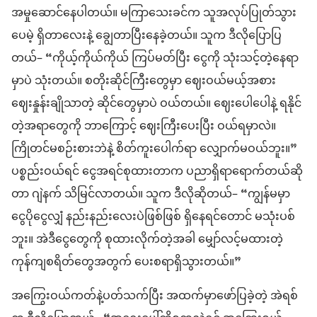
အမှုဆောင်နေပါတယ်။ မကြာသေးခင်က သူအလုပ်ပြုတ်သွား
ပေမဲ့ ရှိတာလေးနဲ့ ချွေတာပြီးနေခဲ့တယ်။ သူက ဒီလိုပြောပြ
တယ်– “ကိုယ့်ကိုယ်ကိုယ် ကြပ်မတ်ပြီး ငွေကို သုံးသင့်တဲ့နေရာ
မှာပဲ သုံးတယ်။ စတိုးဆိုင်ကြီးတွေမှာ ဈေးဝယ်မယ့်အစား
ဈေးနှုန်းချိုသာတဲ့ ဆိုင်တွေမှာပဲ ဝယ်တယ်။ ဈေးပေါပေါနဲ့ ရနိုင်
တဲ့အရာတွေကို ဘာကြောင့် ဈေးကြီးပေးပြီး ဝယ်ရမှာလဲ။
ကြိုတင်မစဉ်းစားဘဲနဲ့ စိတ်ကူးပေါက်ရာ လျှောက်မဝယ်ဘူး။”
ပစ္စည်းဝယ်ရင် ငွေအရင်စုထားတာက ပညာရှိရာရောက်တယ်ဆို
တာ ဂျဲနက် သိမြင်လာတယ်။ သူက ဒီလိုဆိုတယ်– “ကျွန်မမှာ
ငွေပိုငွေလျှံ နည်းနည်းလေးပဲဖြစ်ဖြစ် ရှိနေရင်တောင် မသုံးပစ်
ဘူး။ အဲဒီငွေတွေကို စုထားလိုက်တဲ့အခါ မျှော်လင့်မထားတဲ့
ကုန်ကျစရိတ်တွေအတွက် ပေးစရာရှိသွားတယ်။”
အကြွေးဝယ်ကတ်နဲ့ပတ်သက်ပြီး အထက်မှာဖော်ပြခဲ့တဲ့ အဲရစ်