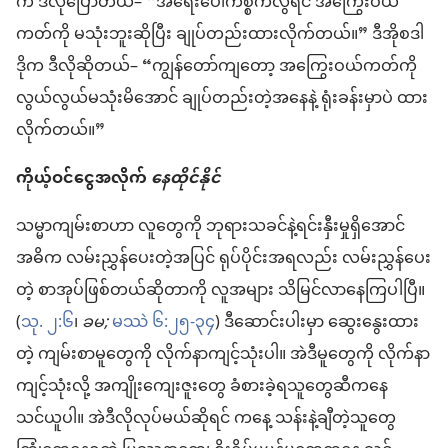
က ဒီလိုပြောတယ်– “အရေးပေါ်ကိစ္စကလွဲရင် အကြွေးဝယ်
ကတ်ကို မသုံးဘူးဆိုပြီး ချုပ်တည်းထားလိုက်တယ်။” ဒီအိုစဒါ
ဒိုက ဒီလိုဆိုတယ်– “ကျွန်တော်ကျတော့ အကြွေးဝယ်ကတ်ကို
လွယ်လွယ်မသုံးမိအောင် ချုပ်တည်းတဲ့အနေနဲ့ ရုံးခန်းမှာပဲ ထား
လိုက်တယ်။”
ကိုယ့်ဝင်ငွေအလိုက်
နေထိုင်နိုင်
သမ္မာကျမ်းစာဟာ လူတွေကို ဘုရားသခင်နဲ့ရင်းနှီးမှုရှိအောင်
အဓိက လမ်းညွှန်ပေးတဲ့အပြင် ရုပ်ပိုင်းအရလည်း လမ်းညွှန်ပေး
တဲ့ စာအုပ်ဖြစ်တယ်ဆိုတာကို လူအများ သိမြင်လာနေကြပါပြီ။
(
သု. ၂:၆
၊
ခမ;
မဿဲ ၆:၂၅-၃၄
) ဒီဆောင်းပါးမှာ ဆွေးနွေးထား
တဲ့ ကျမ်းစာမူတွေကို လိုက်နာကျင့်သုံးပါ။ အဲဒီမူတွေကို လိုက်နာ
ကျင့်သုံးလို့ အကျိုးကျေးဇူးတွေ ခံစားခဲ့ရသူတွေဆီကနေ
သင်ယူပါ။ အဲဒီလိုလုပ်မယ်ဆိုရင် ကနေ့ သန်းနဲ့ချီတဲ့သူတွေ