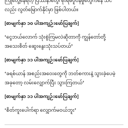
ကြုံတွေ့နေရတဲ့ ပြဿနာတွေ၊ စိုးရိမ်ပူပန်မှုတွေကနေ သင်
လည်း လွတ်မြောက်နိုင်မှာ ဖြစ်ပါတယ်။
[စာမျက်နှာ ၁၀ ပါအကျဉ်းဖော်ပြချက်]
‘ငွေဘယ်လောက် သုံးစွဲကြမလဲဆိုတာကို ကျွန်တော်တို့
အသေးစိတ် ဆွေးနွေးသုံးသပ်တယ်’
[စာမျက်နှာ ၁၁ ပါအကျဉ်းဖော်ပြချက်]
‘ခရစ်ယာန် အစည်းအဝေးတွေကို ဘတ်စကားနဲ့ သွားခဲ့ပေမဲ့
အခုတော့ လမ်းလျှောက်ပြီး သွားကြတယ်’
[စာမျက်နှာ ၁၁ ပါအကျဉ်းဖော်ပြချက်]
‘စိတ်ကူးပေါက်ရာ လျှောက်မဝယ်ဘူး’