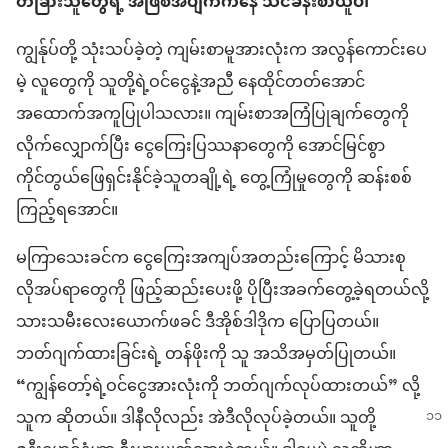
တခြားသူတွေရဲ့ အဖြစ်အပျက်ကနေ သင်ခန်းစာယူပါ
ကျွန်ုပ်တို့ သုံးသပ်ခဲ့တဲ့ ကျမ်းစာမူအားလုံးက အလွန်ကောင်းပေ
မဲ့ လူတွေကို သူတို့ရဲ့ဝင်ငွေနဲ့အညီ နေထိုင်တတ်အောင်
အထောက်အကူပြုပါသလား။ ကျမ်းစာအကြံပြုချက်တွေကို
လိုက်လျှောက်ပြီး ငွေကြေးပြဿနာတွေကို အောင်မြင်စွာ
ကိုင်တွယ်ဖြေရှင်းနိုင်ခဲ့သူတချို့ရဲ့ တွေ့ကြုံမှုတွေကို ဆန်းစစ်
ကြည့်ရအောင်။
မကြာသေးခင်က ငွေကြေးအကျပ်အတည်းကြောင့် မိသားစု
လိုအပ်ရာတွေကို ဖြည့်ဆည်းပေးဖို့ ပိုပြီးအခက်တွေ့ခဲ့ရတယ်လို့
သားသမီးလေးယောက်ဖခင် ဒီအိုစ်ဒါဒိုက ပြောပြတယ်။
ဘတ်ဂျက်ထားခြင်းရဲ့ တန်ဖိုးကို သူ အသိအမှတ်ပြုတယ်။
“ကျွန်တော့်ရဲ့ဝင်ငွေအားလုံးကို ဘတ်ဂျက်လုပ်ထားတယ်” လို့
သူက ဆိုတယ်။
ဒါနီလိုလည်း အဲဒီလိုလုပ်ခဲ့တယ်။ သူတို့