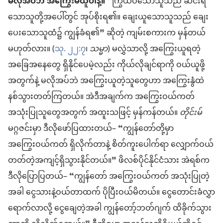
မလိုအပ်ဘဲ အကြွေးမယူပါနဲ့။
“ကြွယ်ဝသောသူသည် ဆင်းရဲ
သောသူတို့အပေါ်တွင် အုပ်စိုးရ၏။ ချေးယူသောသူသည် ချေး
ပေးသောသူထံ၌ ကျွန်ခံရ၏” ဆိုတဲ့ ကျမ်းစကားက မှန်တယ်
မဟုတ်လား။ (
သု. ၂၂:၇
၊
သမ္မာ
) မလွှဲသာလို့ အကြွေးယူရတဲ့
အခြေအနေတွေ ရှိနိုင်ပေမဲ့လည်း ကိုယ်လိုချင်ရာကို ဝယ်ယူဖို့
အတွက်နဲ့ မလိုအပ်ဘဲ အကြွေးယူတဲ့သူတွေဟာ အကြွေးနွံထဲ
နစ်သွားတတ်ကြတယ်။ အဲဒီအချက်က အကြွေးဝယ်ကတ်
အသုံးပြုသူတွေအတွက် အထူးသဖြင့် မှန်ကန်တယ်။
တိုင်းမ်
မဂ္ဂဇင်းမှာ ဒီလိုဖော်ပြထားတယ်– “ကျွန်တော်တို့မှာ
အကြွေးဝယ်ကတ် ရှိလိုက်တာနဲ့ စိတ်ကူးပေါက်ရာ လျှောက်ဝယ်
တတ်တဲ့အကျင့်ရှိသွားနိုင်တယ်။” ဖိလစ်ပိုင်နိုင်ငံသား အဲရစ်က
ဒီလိုပြောပြတယ်– “ကျွန်တော် အကြွေးဝယ်ကတ် အသုံးပြုတဲ့
အခါ ငွေသားနဲ့ဝယ်တာထက် ပိုပြီးဝယ်မိတယ်။ ငွေတောင်းခံလွှာ
ရောက်လာလို့ ငွေချေတဲ့အခါ ကျွန်တော့်ဘတ်ဂျက် ထိခိုက်သွား