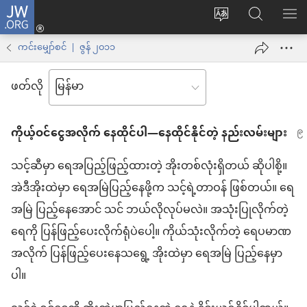
JW.ORG
Log
ဝ
JW.ORG
စာရ
in
က်
ရှာ
ကင်းမျှော်စင် | ဇွန် ၂၀၁၁
(window
ဘ်
ပါ
အသစ်
ဖတ်လို
ဆိုက်
ဖွ
ဘာသာစကား
င့်
ကိုယ့်ဝင်ငွေအလိုက် နေထိုင်ပါ—နေထိုင်နိုင်တဲ့ နည်းလမ်းများ
ကို
နေ
ပြောင်း
ပါ
သင့်ဆီမှာ ရေအပြည့်ဖြည့်ထားတဲ့ အိုးတစ်လုံးရှိတယ် ဆိုပါစို့။
ပါ
တယ်)
အဲဒီအိုးထဲမှာ ရေအမြဲပြည့်နေဖို့က သင့်ရဲ့တာဝန် ဖြစ်တယ်။ ရေ
အမြဲ ပြည့်နေအောင် သင် ဘယ်လိုလုပ်မလဲ။ အသုံးပြုလိုက်တဲ့
ရေကို ပြန်ဖြည့်ပေးလိုက်ရုံပဲပေါ့။ ကိုယ်သုံးလိုက်တဲ့ ရေပမာဏ
အလိုက် ပြန်ဖြည့်ပေးနေသရွေ့ အိုးထဲမှာ ရေအမြဲ ပြည့်နေမှာ
ပါ။