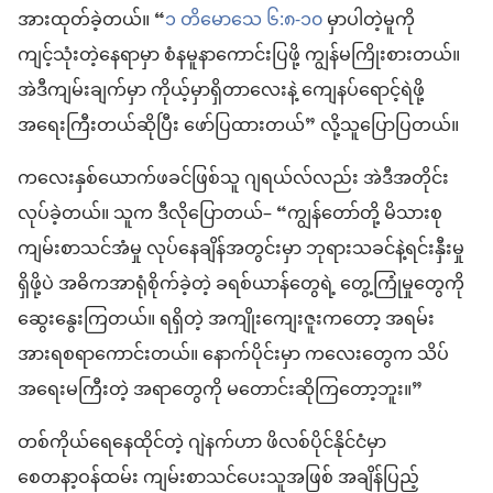
အားထုတ်ခဲ့တယ်။ “
၁ တိမောသေ ၆:၈-၁၀
မှာပါတဲ့မူကို
ကျင့်သုံးတဲ့နေရာမှာ စံနမူနာကောင်းပြဖို့ ကျွန်မကြိုးစားတယ်။
အဲဒီကျမ်းချက်မှာ ကိုယ့်မှာရှိတာလေးနဲ့ ကျေနပ်ရောင့်ရဲဖို့
အရေးကြီးတယ်ဆိုပြီး ဖော်ပြထားတယ်” လို့သူပြောပြတယ်။
ကလေးနှစ်ယောက်ဖခင်ဖြစ်သူ ဂျရယ်လ်လည်း အဲဒီအတိုင်း
လုပ်ခဲ့တယ်။ သူက ဒီလိုပြောတယ်– “ကျွန်တော်တို့ မိသားစု
ကျမ်းစာသင်အံမှု လုပ်နေချိန်အတွင်းမှာ ဘုရားသခင်နဲ့ရင်းနှီးမှု
ရှိဖို့ပဲ အဓိကအာရုံစိုက်ခဲ့တဲ့ ခရစ်ယာန်တွေရဲ့ တွေ့ကြုံမှုတွေကို
ဆွေးနွေးကြတယ်။ ရရှိတဲ့ အကျိုးကျေးဇူးကတော့ အရမ်း
အားရစရာကောင်းတယ်။ နောက်ပိုင်းမှာ ကလေးတွေက သိပ်
အရေးမကြီးတဲ့ အရာတွေကို မတောင်းဆိုကြတော့ဘူး။”
တစ်ကိုယ်ရေနေထိုင်တဲ့ ဂျဲနက်ဟာ ဖိလစ်ပိုင်နိုင်ငံမှာ
စေတနာ့ဝန်ထမ်း ကျမ်းစာသင်ပေးသူအဖြစ် အချိန်ပြည့်