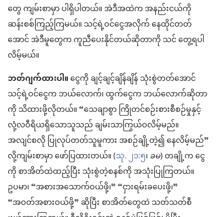
တွေ ကျမ်းစာမှာ ပါရှိပါတယ်။ အဲဒီအထဲက အနည်းငယ်ကို
ဆန်းစစ်ကြည့်ကြမယ်။ သင့်ရဲ့ဝင်ငွေအလိုက် နေထိုင်တတ်
အောင် အဲဒီမူတွေက ကူညီပေးနိုင်တယ်ဆိုတာကို သင် တွေ့ရပါ
လိမ့်မယ်။
ဘတ်ဂျက်ထားပါ။
ငွေကို ချင့်ချင့်ချိန်ချိန် သုံးစွဲတတ်အောင်
သင့်ရဲ့ဝင်ငွေက ဘယ်လောက်၊ ထွက်ငွေက ဘယ်လောက်ဆိုတာ
ကို သိထားဖို့လိုတယ်။ “သေချာစွာ ကြိုတင်စဉ်းစားစီစဉ်မှုနှင့်
လုံ့လဝီရိယရှိသောသူသည် ချမ်းသာကြွယ်ဝလိမ့်မည်။
အလျင်စလို ပြုလုပ်တတ်သူမူကား အစဉ်ချို့တဲ့၍ နေလိမ့်မည်”
လို့ကျမ်းစာမှာ ဖော်ပြထားတယ်။ (
သု. ၂၁:၅
၊
ခမ
) တချို့က ငွေ
ကို စာအိတ်ထဲထည့်ပြီး သုံးစွဲတဲ့စနစ်ကို အသုံးပြုကြတယ်။
ဥပမာ၊ “အစားအသောက်ဝယ်ဖို့၊” “ငှားရမ်းခပေးဖို့၊”
“အဝတ်အစားဝယ်ဖို့” ဆိုပြီး စာအိတ်တွေထဲ သတ်သတ်စီ