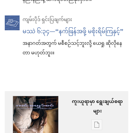
ကျမ်းပိုဒ် ရှင်းပြချက်များ
မဿဲ ၆:၃၄—“နက်ဖြန်အဖို့ မစိုးရိမ်ကြနှင့်”
အနာဂတ်အတွက် မစီစဉ်သင့်ဘူးလို့ ယေရှု ဆိုလိုနေ
တာ မဟုတ်ဘူး။
ကူးယူရာမှာ ရွေးချယ်စရာ
များ
စာပေ