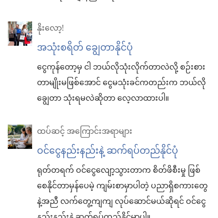
နိုးလော့!
အသုံးစရိတ် ချွေတာနိုင်ပုံ
ငွေကုန်တော့မှ ငါ ဘယ်လိုသုံးလိုက်တာလဲလို့ စဉ်းစား
တာမျိုးမဖြစ်အောင် ငွေမသုံးခင်ကတည်းက ဘယ်လို
ချွေတာ သုံးရမလဲဆိုတာ လေ့လာထားပါ။
ထပ်ဆင့် အကြောင်းအရာများ
ဝင်ငွေနည်းနည်းနဲ့ ဆက်ရပ်တည်နိုင်ပုံ
ရုတ်တရက် ဝင်ငွေလျော့သွားတာက စိတ်ဖိစီးမှု ဖြစ်
စေနိုင်တာမှန်ပေမဲ့ ကျမ်းစာမှာပါတဲ့ ပညာရှိစကားတွေ
နဲ့အညီ လက်တွေ့ကျကျ လုပ်ဆောင်မယ်ဆိုရင် ဝင်ငွေ
နည်းနည်းနဲ့ ဆက်ရပ်တည်နိုင်မှာပါ။