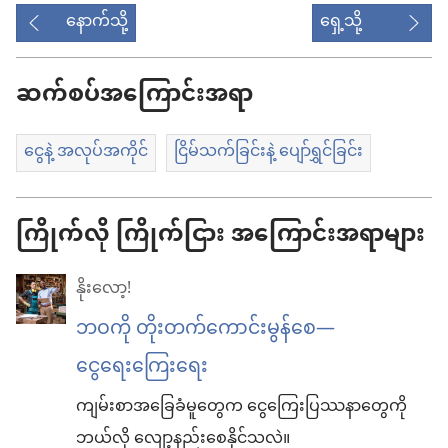
နောက်သို့
ရှေ့သို့
ဆက်စပ်အကြောင်းအရာ
ငွေနဲ့ အလုပ်အကိုင်
ငြိမ်သက်ခြင်းနဲ့ ပျော်ရွှင်ခြင်း
ကြိုက်လို ကြိုက်ငြား အကြောင်းအရာများ
နိုးလော့!
ဘဝကို တိုးတက်ကောင်းမွန်စေ—
ငွေရေးကြေးရေး
ကျမ်းစာအခြေခံမူတွေက ငွေကြေးပြဿနာတွေကို
ဘယ်လို လျော့နည်းစေနိုင်သလဲ။