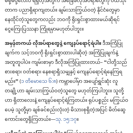
မစို့မပို့လေးပဲ ရရှိတဲ့အတွက် အခြေခံလိုအပ်ရာတွေကို ဝယ်သုံး
တာက ပညာရှိရာကျတယ်။ ချမ်းသာကြွယ်ဝတဲ့ နိုင်ငံတွေမှာ
နေထိုင်တဲ့သူတွေကလည်း ဘဝကို ရိုးရှင်းစွာထားမယ်ဆိုရင်
ငွေကြေးပြဿနာ ကြုံရမှာမဟုတ်ပါဘူး။
အမှန်တကယ် လိုအပ်ရာတွေနဲ့ ကျေနပ်ရောင့်ရဲပါ။
ဒီအကြံပြု
ချက်က သင့်ဘဝကို ရိုးရှင်းစွာထားပါဆိုတဲ့ အကြံပြုချက်နဲ့
အတူတူပါပဲ။ ကျမ်းစာမှာ ဒီလိုအကြံပြုထားတယ်– “ငါတို့သည်
စားစရာ၊ ဝတ်စရာ၊ နေစရာရှိသမျှနှင့် ကျေနပ်ရောင့်ရဲနေကြရ
မည်။” (
၁ တိမောသေ ၆:၈
) ကမ္ဘာပေါ်မှာ အပျော်ရွှင်ဆုံး လူ
တချို့ဟာ ချမ်းသာကြွယ်ဝတဲ့သူတွေ မဟုတ်ကြပါဘူး။ သူတို့
ဟာ ရှိတာလေးနဲ့ ကျေနပ်ရောင့်ရဲကြတယ်။ ရုပ်ပစ္စည်း မကြွယ်ဝ
ပေမဲ့ သူတို့မှာ ချစ်ခင်စည်းလုံးတဲ့ မိသားစုရှိတဲ့အပြင် မိတ်ဆွေ
ကောင်းတွေရှိကြတယ်။—
သု. ၁၅:၁၇
။