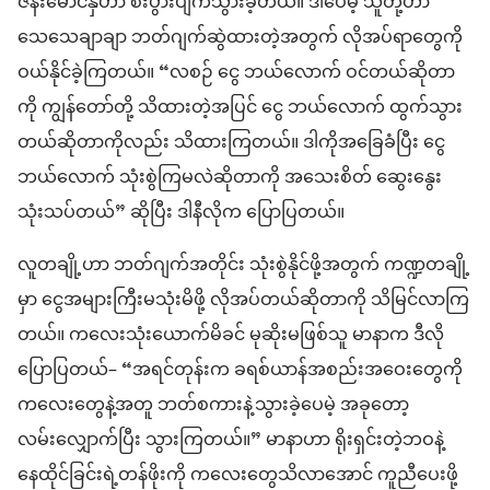
ဇနီးမောင်နှံဟာ စီးပွားပျက်သွားခဲ့တယ်။ ဒါပေမဲ့ သူတို့ဟာ
သေသေချာချာ ဘတ်ဂျက်ဆွဲထားတဲ့အတွက် လိုအပ်ရာတွေကို
ဝယ်နိုင်ခဲ့ကြတယ်။ “လစဉ် ငွေ ဘယ်လောက် ဝင်တယ်ဆိုတာ
ကို ကျွန်တော်တို့ သိထားတဲ့အပြင် ငွေ ဘယ်လောက် ထွက်သွား
တယ်ဆိုတာကိုလည်း သိထားကြတယ်။ ဒါကိုအခြေခံပြီး ငွေ
ဘယ်လောက် သုံးစွဲကြမလဲဆိုတာကို အသေးစိတ် ဆွေးနွေး
သုံးသပ်တယ်” ဆိုပြီး ဒါနီလိုက ပြောပြတယ်။
လူတချို့ဟာ ဘတ်ဂျက်အတိုင်း သုံးစွဲနိုင်ဖို့အတွက် ကဏ္ဍတချို့
မှာ ငွေအများကြီးမသုံးမိဖို့ လိုအပ်တယ်ဆိုတာကို သိမြင်လာကြ
တယ်။ ကလေးသုံးယောက်မိခင် မုဆိုးမဖြစ်သူ မာနာက ဒီလို
ပြောပြတယ်– “အရင်တုန်းက ခရစ်ယာန်အစည်းအဝေးတွေကို
ကလေးတွေနဲ့အတူ ဘတ်စကားနဲ့သွားခဲ့ပေမဲ့ အခုတော့
လမ်းလျှောက်ပြီး သွားကြတယ်။” မာနာဟာ ရိုးရှင်းတဲ့ဘဝနဲ့
နေထိုင်ခြင်းရဲ့တန်ဖိုးကို ကလေးတွေသိလာအောင် ကူညီပေးဖို့