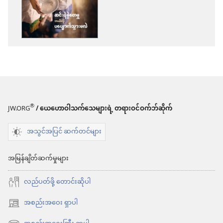
ကူး
ယူ
ရာ
မှာ
ရွေးချယ်
စရာ
များ
®
JW.ORG
/ ယေဟောဝါသက်သေများရဲ့ တရားဝင်ဝက်ဘ်ဆိုက်
ကင်း
အသွင်အပြင် ဆက်တင်များ
မျှော်စင်
ဇွန် ၂၀၁၁
အမြန်ချိတ်ဆက်မှုများ
လည်ပတ်ဖို့ တောင်းဆိုပါ
အစည်းအဝေး ရှာပါ
(window
အသစ်