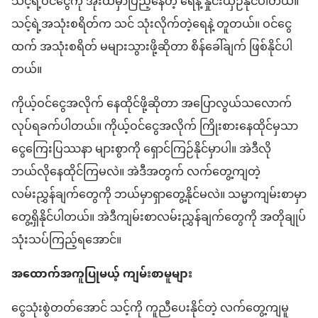
သင့်ရဲ့ဝင်ငွေကို အိုးထဲမှာပြည့်နေတဲ့ ရေနဲ့ နှိုင်းယှဉ်နိုင်ပါတယ်။
သင့်ရဲ့အသုံးစရိတ်က သင် သုံးလိုက်တဲ့ရေနဲ့ တူတယ်။ ဝင်ငွေ
ထက် အသုံးစရိတ် မများသွားဖို့ဆိုတာ စိန်ခေါ်ချက် ဖြစ်နိုင်ပါ
တယ်။
ကိုယ့်ဝင်ငွေအလိုက် နေထိုင်ဖို့ဆိုတာ အပြောလွယ်သလောက်
လုပ်ရခက်ပါတယ်။ ကိုယ့်ဝင်ငွေအလိုက် ကြိုးစားနေထိုင်မှသာ
ငွေကြေးပြဿနာ များစွာကို ရှောင်ကြဉ်နိုင်မှာပါ။ အဲဒီလို
ဘယ်လိုနေထိုင်ကြမလဲ။ အဲဒီအတွက် လက်တွေ့ကျတဲ့
လမ်းညွှန်ချက်တွေကို ဘယ်မှာရှာတွေ့နိုင်မလဲ။ သမ္မာကျမ်းစာမှာ
တွေ့ရှိနိုင်ပါတယ်။ အဲဒီကျမ်းစာလမ်းညွှန်ချက်တွေကို အတိုချုပ်
သုံးသပ်ကြည့်ရအောင်။
အထောက်အကူပြုမယ့် ကျမ်းစာမူများ
ငွေသုံးစွဲတတ်အောင် သင့်ကို ကူညီပေးနိုင်တဲ့ လက်တွေ့ကျမူ