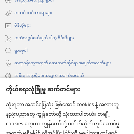
အစည်းအဝေးကြီး ရှာပါ
(window
ဖွ
အသစ်
အသစ် တင်ထားရာများ
င့်
ဖွ
နေ
ဗီဒီယိုများ
င့်
ပါ
နေ
အသံသရုပ်ဖော်ချက် ပါတဲ့ ဗီဒီယိုများ
တယ်)
ပါ
ရှာဖွေပါ
တယ်)
ဆရာဝန်တွေအတွက် ဆေးဘက်ဆိုင်ရာ အချက်အလက်များ
အစိုးရ အရာရှိများအတွက် အချက်အလက်
ကိုယ်ရေးလုံခြုံမှု ဆက်တင်များ
အကူအညီ
သုံးရတာ အဆင်ပြေဆုံး ဖြစ်အောင် cookies နဲ့ အလားတူ
အလှူငွေ
(window
နည်းပညာတွေ ကျွန်တော်တို့ သုံးထားပါတယ်။ တချို့
အသစ်
ကင်းမျှော်စင် အွန်လိုင်းစာကြည့်တိုက်™
cookies တွေဟာ ကျွန်တော်တို့ ဝက်ဘ်ဆိုက် လုပ်ဆောင်မှု
ဖွ
(window
င့်
အတွက် မရှိမဖြစ် လိုအပ်ပြီး ငြင်းလို့ မရပါဘူး။ ထပ်ဆင့်