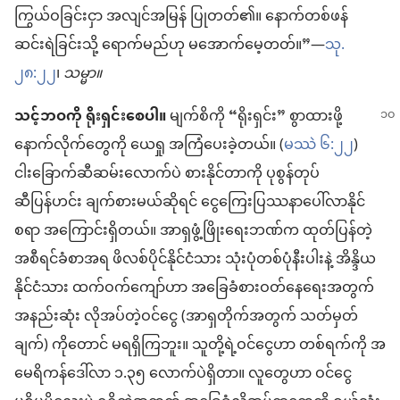
ကြွယ်ဝခြင်းငှာ အလျင်အမြန် ပြုတတ်၏။ နောက်တစ်ဖန်
ဆင်းရဲခြင်းသို့ ရောက်မည်ဟု မအောက်မေ့တတ်။”—
သု.
၂၈:၂၂
၊
သမ္မာ။
သင့်ဘဝကို ရိုးရှင်းစေပါ။
မျက်စိကို “ရိုးရှင်း” စွာထားဖို့
နောက်လိုက်တွေကို ယေရှု အကြံပေးခဲ့တယ်။ (
မဿဲ ၆:၂၂
)
ငါးခြောက်ဆီဆမ်းလောက်ပဲ စားနိုင်တာကို ပုစွန်တုပ်
ဆီပြန်ဟင်း ချက်စားမယ်ဆိုရင် ငွေကြေးပြဿနာပေါ်လာနိုင်
စရာ အကြောင်းရှိတယ်။ အာရှဖွံ့ဖြိုးရေးဘဏ်က ထုတ်ပြန်တဲ့
အစီရင်ခံစာအရ ဖိလစ်ပိုင်နိုင်ငံသား သုံးပုံတစ်ပုံနီးပါးနဲ့ အိန္ဒိယ
နိုင်ငံသား ထက်ဝက်ကျော်ဟာ အခြေခံစားဝတ်နေရေးအတွက်
အနည်းဆုံး လိုအပ်တဲ့ဝင်ငွေ (အာရှတိုက်အတွက် သတ်မှတ်
ချက်) ကိုတောင် မရရှိကြဘူး။ သူတို့ရဲ့ဝင်ငွေဟာ တစ်ရက်ကို အ
မေရိကန်ဒေါ်လာ ၁.၃၅ လောက်ပဲရှိတာ။ လူတွေဟာ ဝင်ငွေ