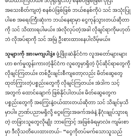
ဖယ်ထားကြတယ်။ ဒီလိုရိုးရှင်းတဲ့ စနစ်ပဲဖြစ်ဖြစ်၊ ပိုပြီး
အသေးစိတ်ကျတဲ့ စနစ်ပဲဖြစ်ဖြစ် ဘယ်စနစ်ကိုပဲ သင် အသုံးပြု
ပါစေ အရေးကြီးဆုံးက ဘယ်နေရာမှာ ငွေကုန်သွားတယ်ဆိုတာ
ကို သင် သိထားရပါမယ်။ အဲလိုလုပ်တဲ့အခါ လိုချင်ရာကိုမဟုတ်
ဘဲ လိုအပ်ရာကို သင် အမြဲ ဦးစားထားနေပါလိမ့်မယ်။
သူများကို အားမကျပါနဲ့။
ဖွံ့ဖြိုးဆဲနိုင်ငံက လူအတော်များများ
ဟာ စက်မှုထွန်းကားတဲ့နိုင်ငံက လူတွေမှာရှိတဲ့ ပိုင်ဆိုင်ရာတွေကို
လိုချင်ကြတယ်။ တစ်ဦးချင်းစီကျတော့လည်း မိတ်ဆွေတွေ
ထုတ်ကြွားတဲ့ပစ္စည်းတွေကို လိုချင်ကြတယ်။ အဲဒါက သင့်
အတွက် ထောင်ချောက် ဖြစ်နိုင်ပါတယ်။ မိတ်ဆွေတွေက
ပစ္စည်းတွေကို အကြွေးနဲ့ဝယ်ထားတယ်ဆိုတာ သင် သိချင်မှသိ
မှာပါ။ ဉာဏ်ပညာမရှိလို့ ငွေကြေးအခက်အခဲနဲ့ နိဂုံးချုပ်သွားရ
တဲ့ တခြားသူတွေလိုမျိုး ဘာကြောင့် အဖြစ်ခံရမှာလဲ။ ကျမ်းစာ
မှာ ဒီလိုသတိပေးထားတယ်– “ငွေကိုတပ်မက်သောသူသည်