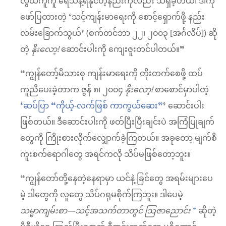
လွယ်ကူကူ ရေသန့်ရနိုင်တဲ့နည်းကိုလည်း သိရှိခဲ့တယ်၊ ဒါကို
ဖော်ပြထားတဲ့ ‘သင့်ကျန်းမာရေးကို စောင့်ရှောက်ဖို့ နည်း
လမ်းခြောက်သွယ်’ (စက်တင်ဘာ ၂၂၊ ၂၀၀၃ [အင်္ဂလိပ်]) ဆို
တဲ့
နိုးလော့!
ဆောင်းပါးကို ကျေးဇူးတင်ပါတယ်။”
“ကျွန်တော့်မိသားစု ကျန်းမာရေးကို တိုးတက်စေဖို့ ထပ်
ကူညီပေးခဲ့တာက ဇွန် ၈၊ ၂၀၀၄
နိုးလော့!
စာစောင်မှာပါတဲ့
‘ဆပ်ပြာ “ကိုယ့်-လက်ဖြစ် ကာကွယ်ဆေး”
’ ဆောင်းပါး
ဖြစ်တယ်။ ဒီဆောင်းပါးကို ဖတ်ပြီးပြီးချင်းပဲ အကြံပြုချက်
တွေကို ကြိုးစားလိုက်လျှောက်ခဲ့ကြတယ်။ အခုတော့ မျက်စိ
ကူးစက်ရောဂါတွေ အရင်ကလို သိပ်မဖြစ်တော့ဘူး။
“ကျွန်တော်တို့နေတဲ့နေရာမှာ ယင်နဲ့ ခြင်တွေ အရမ်းများပေ
မဲ့ ဒါတွေကို လူတွေ သိပ်ဂရုမစိုက်ကြဘူး။ ဒါပေမဲ့
သမ္မာကျမ်းစာ—သင့်အသက်တာတွင် ဩဇာညောင်း
ဆိုတဲ့
*