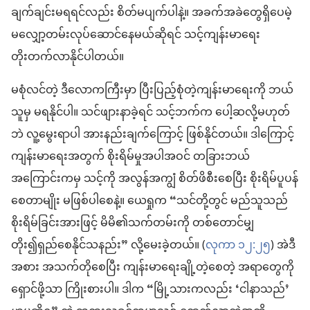
ချက်ချင်းမရရင်လည်း စိတ်မပျက်ပါနဲ့။ အခက်အခဲတွေရှိပေမဲ့
မလျှော့တမ်းလုပ်ဆောင်နေမယ်ဆိုရင် သင့်ကျန်းမာရေး
တိုးတက်လာနိုင်ပါတယ်။
မစုံလင်တဲ့ ဒီလောကကြီးမှာ ပြီးပြည့်စုံတဲ့ကျန်းမာရေးကို ဘယ်
သူမှ မရနိုင်ပါ။ သင်ဖျားနာခဲ့ရင် သင့်ဘက်က ပေါ့ဆလို့မဟုတ်
ဘဲ လူ့မွေးရာပါ အားနည်းချက်ကြောင့် ဖြစ်နိုင်တယ်။ ဒါကြောင့်
ကျန်းမာရေးအတွက် စိုးရိမ်မှုအပါအဝင် တခြားဘယ်
အကြောင်းကမှ သင့်ကို အလွန်အကျွံ စိတ်ဖိစီးစေပြီး စိုးရိမ်ပူပန်
စေတာမျိုး မဖြစ်ပါစေနဲ့။ ယေရှုက “သင်တို့တွင် မည်သူသည်
စိုးရိမ်ခြင်းအားဖြင့် မိမိ၏သက်တမ်းကို တစ်တောင်မျှ
တိုး၍ရှည်စေနိုင်သနည်း” လို့မေးခဲ့တယ်။ (
လုကာ ၁၂:၂၅
) အဲဒီ
အစား အသက်တိုစေပြီး ကျန်းမာရေးချို့တဲ့စေတဲ့ အရာတွေကို
ရှောင်ဖို့သာ ကြိုးစားပါ။ ဒါက “မြို့သားကလည်း ‘ငါနာသည်’