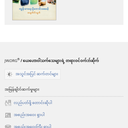
ကူး
ယူ
ရာ
မှာ
ရွေးချယ်
စရာ
များ
®
JW.ORG
/ ယေဟောဝါသက်သေများရဲ့ တရားဝင်ဝက်ဘ်ဆိုက်
နိုး
အသွင်အပြင် ဆက်တင်များ
လော့!
မတ် ၂၀၁၁
အမြန်ချိတ်ဆက်မှုများ
လည်ပတ်ဖို့ တောင်းဆိုပါ
အစည်းအဝေး ရှာပါ
(window
အသစ်
အစည်းအဝေးကြီး ရှာပါ