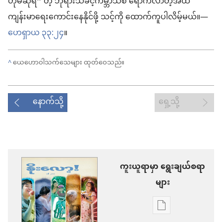
ဟုမဆိုရ” တဲ့ ဘုရားသခင့်ကမ္ဘာသစ် ရောက်လာတဲ့အထိ
ကျန်းမာရေးကောင်းနေနိုင်ဖို့ သင့်ကို ထောက်ကူပါလိမ့်မယ်။—
ဟေရှာယ ၃၃:၂၄
။
^
ယေဟောဝါသက်သေများ ထုတ်ဝေသည်။
နောက်သို့
ရှေ့သို့
ကူးယူရာမှာ ရွေးချယ်စရာ
များ
စာပေ