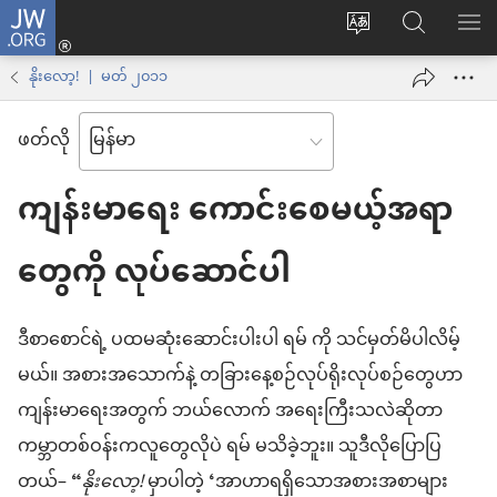
JW.ORG
Log
ဝ
JW.ORG
စာရ
in
က်
ရှာ
နိုးလော့! | မတ် ၂၀၁၁
(window
ဘ်
ပါ
အသစ်
ဖတ်လို
ဆိုက်
ဖွ
ဘာသာစကား
င့်
ကျန်းမာရေး ကောင်းစေမယ့်အရာ
ကို
နေ
ပြောင်း
တွေကို လုပ်ဆောင်ပါ
ပါ
ပါ
တယ်)
ဒီစာစောင်ရဲ့ ပထမဆုံးဆောင်းပါးပါ ရမ် ကို သင်မှတ်မိပါလိမ့်
မယ်။ အစားအသောက်နဲ့ တခြားနေ့စဉ်လုပ်ရိုးလုပ်စဉ်တွေဟာ
ကျန်းမာရေးအတွက် ဘယ်လောက် အရေးကြီးသလဲဆိုတာ
ကမ္ဘာတစ်ဝန်းကလူတွေလိုပဲ ရမ် မသိခဲ့ဘူး။ သူဒီလိုပြောပြ
တယ်– “
နိုးလော့!
မှာပါတဲ့ ‘အာဟာရရှိသောအစားအစာများ