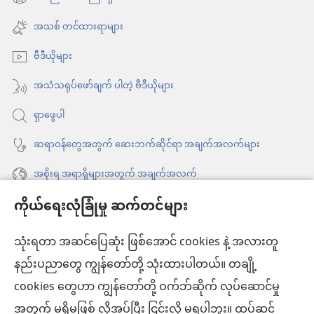
(window
ဖွ
အသစ်
အသစ် တင်ထားရာများ
င့်
ဖွ
နေ
ဗီဒီယိုများ
င့်
ပါ
နေ
အသံသရုပ်ဖော်ချက် ပါတဲ့ ဗီဒီယိုများ
တယ်)
ပါ
ရှာဖွေပါ
တယ်)
ဆရာဝန်တွေအတွက် ဆေးဘက်ဆိုင်ရာ အချက်အလက်များ
အစိုးရ အရာရှိများအတွက် အချက်အလက်
ကိုယ်ရေးလုံခြုံမှု ဆက်တင်များ
အကူအညီ
သုံးရတာ အဆင်ပြေဆုံး ဖြစ်အောင် cookies နဲ့ အလားတူ
အလှူငွေ
(window
နည်းပညာတွေ ကျွန်တော်တို့ သုံးထားပါတယ်။ တချို့
အသစ်
ကင်းမျှော်စင် အွန်လိုင်းစာကြည့်တိုက်™
cookies တွေဟာ ကျွန်တော်တို့ ဝက်ဘ်ဆိုက် လုပ်ဆောင်မှု
ဖွ
(window
င့်
အတွက် မရှိမဖြစ် လိုအပ်ပြီး ငြင်းလို့ မရပါဘူး။ ထပ်ဆင့်
အသစ်