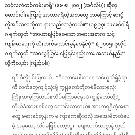
သင့်လက်တစ်ကမ်းမှာရှိ’ (မေ ၈၊ ၂၀၀၂ [အင်္ဂလိပ်]) ဆိုတဲ့
ဆောင်းပါးကြောင့် အာဟာရရှိတဲ့အစာတွေ ဘာကြောင့် စားဖို့
လိုအပ်သလဲဆိုတာ နားလည်လာခဲ့တယ်။” (၁၉၉၇၊ ဖေဖော်ဝါရီ
၈ ရက်ထုတ် “အာဟာရဖြစ်စေသော အစားအစာက သင့်
ကျန်းမာရေးကို တိုးတက်ကောင်းမွန်စေနိုင်ပုံ” နဲ့ ၂၀၀၅၊ ဇူလိုင်
၈ ရက်ထုတ် “အဝလွန်ခြင်း ဖြေရှင်းနည်းကား အဘယ်နည်း”
တို့ကိုလည်း ကြည့်ပါ။)
ရမ် ဒီလိုရှင်းပြတယ်– “ဒီဆောင်းပါးကနေ သင်ယူသိရှိခဲ့ရာ
ကို လက်တွေ့ကျင့်သုံးဖို့ ကျွန်တော်တို့တစ်မိသားစုလုံး
ကြိုးစားခဲ့ကြတယ်။ သိပ်မကြာခင်မှာပဲ ကျွန်တော်တို့ရဲ့
ကိုယ်ခံအားစနစ်တွေ ကောင်းလာတယ်။ အာဟာရရှိတဲ့အစာ
တွေ မစားခင်တုန်းက မကြာခဏဆိုသလို အအေးမိတတ်ပေ
မဲ့ အခုတော့ သိပ်မဖြစ်တော့ဘူး။ စျေးသက်သာစွာနဲ့ လွယ်