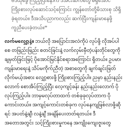
ဗီဒီယိုခွေ ကြည့်ပြီးနောက် ဒီအင်းဆက်တွေ မရှိအောင်
ကြိုးစားလုပ်ဆောင်သင့်ကြောင်း ကျွန်တော်တို့မိသားစု သိရှိ
ခဲ့ရတယ်။ ဒီအသိပညာကလည်း ဆက်ပြီးကျန်းမာနေဖို့
ကူညီပေးခဲ့တယ်။”
လက်မလျှော့နဲ့။
ဘယ်လို အပြောင်းအလဲကိုပဲ လုပ်ဖို့ လိုအပ်ပါ
စေ တဖြည်းဖြည်း စတင်ခြင်းနဲ့ လက်လှမ်းမှီတဲ့ပန်းတိုင်တွေကို
ချမှတ်ခြင်းဖြင့် ပိုအောင်မြင်နိုင်စရာအကြောင်း ရှိတယ်။ ဥပမာ၊
ကျန်းမာရေးနဲ့ သိပ်မကိုက်ညီတဲ့ အစာတွေကို ချက်ချင်းဖြတ်
လိုက်မယ့်အစား လျှော့စားဖို့ ကြိုးစားကြည့်ပါ။ ညမှာ နည်းနည်း
လောက် စောအိပ်ကြည့်ပြီး လေ့ကျင့်ခန်း နည်းနည်းလောက် ပို
လုပ်ကြည့်ပါ။ ဘာမှမလုပ်တာထက် တစ်ခုခုလုပ်တာက ပို
ကောင်းတယ်။ အကျင့်ကောင်းတစ်ခုက လုပ်နေကျဖြစ်လာဖို့ဆို
ရင် အပတ်နဲ့ချီ၊ လနဲ့ချီ အချိန်ပေးတတ်ရတယ်။ ဒီ
အတောအတွင်း သင့်ကြိုးစားမှုကနေ အကျိုးကျေးဇူးတွေ