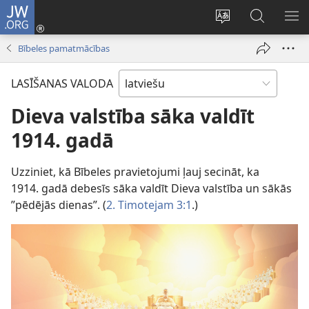
JW.ORG
Pieteikties
(opens
Mainīt
Meklēt
PA
new
vietnes
vietnē
IZV
Bībeles pamatmācības
window)
valodu
JW.ORG
LASĪŠANAS VALODA
Dieva valstība sāka valdīt
1914. gadā
Uzziniet, kā Bībeles pravietojumi ļauj secināt, ka
1914. gadā debesīs sāka valdīt Dieva valstība un sākās
”pēdējās dienas”. (
2. Timotejam 3:1
.)