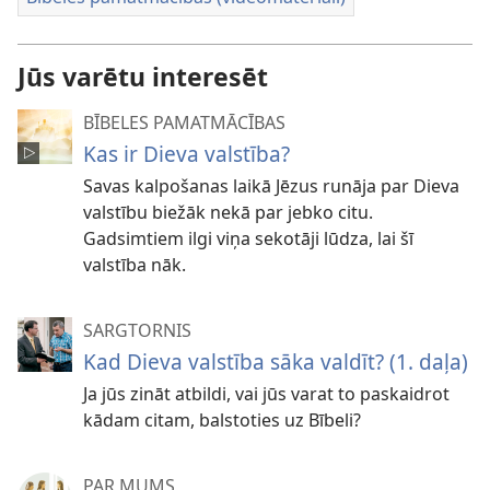
Jūs varētu interesēt
BĪBELES PAMATMĀCĪBAS
Kas ir Dieva valstība?
Savas kalpošanas laikā Jēzus runāja par Dieva
valstību biežāk nekā par jebko citu.
Gadsimtiem ilgi viņa sekotāji lūdza, lai šī
valstība nāk.
SARGTORNIS
Kad Dieva valstība sāka valdīt? (1. daļa)
Ja jūs zināt atbildi, vai jūs varat to paskaidrot
kādam citam, balstoties uz Bībeli?
PAR MUMS