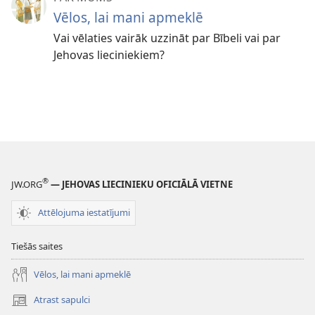
Vēlos, lai mani apmeklē
Vai vēlaties vairāk uzzināt par Bībeli vai par
Jehovas lieciniekiem?
®
JW.ORG
— JEHOVAS LIECINIEKU OFICIĀLĀ VIETNE
Attēlojuma iestatījumi
Tiešās saites
Vēlos, lai mani apmeklē
Atrast sapulci
(opens