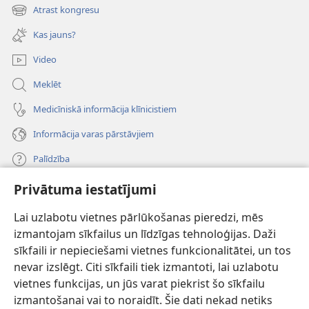
new
Atrast kongresu
(opens
window)
new
Kas jauns?
window)
Video
Meklēt
Medicīniskā informācija klīnicistiem
Informācija varas pārstāvjiem
Palīdzība
Privātuma iestatījumi
Ziedojumi
(opens
new
Lai uzlabotu vietnes pārlūkošanas pieredzi, mēs
window)
Sargtorņa TIEŠSAISTES BIBLIOTĒKA
izmantojam sīkfailus un līdzīgas tehnoloģijas. Daži
(opens
sīkfaili ir nepieciešami vietnes funkcionalitātei, un tos
new
®
JW Hub
window)
nevar izslēgt. Citi sīkfaili tiek izmantoti, lai uzlabotu
(opens
vietnes funkcijas, un jūs varat piekrist šo sīkfailu
new
®
JW Library
window)
izmantošanai vai to noraidīt. Šie dati nekad netiks