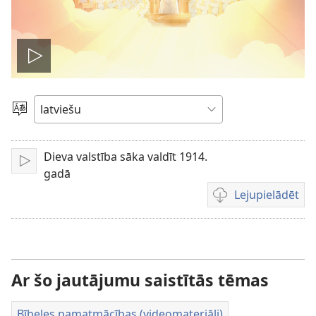
Atskaņot
video
Izvēlieties
valodu
Dieva valstība sāka valdīt 1914.
Atskaņot
gadā
Lejupielādēt
Video
lejupielādes
iespējas
Ar šo jautājumu saistītās tēmas
Bībeles pamatmācības (videomateriāli)