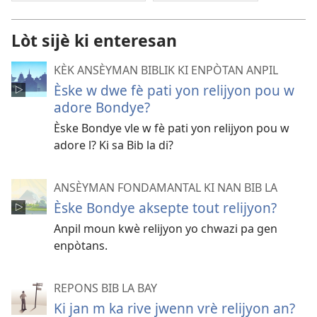
Lòt sijè ki enteresan
KÈK ANSÈYMAN BIBLIK KI ENPÒTAN ANPIL
Èske w dwe fè pati yon relijyon pou w
adore Bondye?
Èske Bondye vle w fè pati yon relijyon pou w
adore l? Ki sa Bib la di?
ANSÈYMAN FONDAMANTAL KI NAN BIB LA
Èske Bondye aksepte tout relijyon?
Anpil moun kwè relijyon yo chwazi pa gen
enpòtans.
REPONS BIB LA BAY
Ki jan m ka rive jwenn vrè relijyon an?