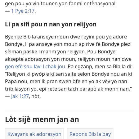
gen pou yo vin tounen yon fanmi entènasyonal.
—
1 Pyè 2:17
.
Li pa sifi pou n nan yon relijyon
Byenke Bib la anseye moun dwe reyini pou yo adore
Bondye, li pa anseye yon moun ap rive fè Bondye plezi
sèlman paske l manm yon relijyon. Pou Bondye
aksepte adorasyon yon moun, relijyon moun nan dwe
gen efè sou lavi l chak jou
. Pa egzanp, men sa Bib la di:
“Relijyon ki pwòp e ki san salte selon Bondye nou an ki
Papa nou, men li: pran swen òfelen yo ak vèv yo nan
tribilasyon yo, epi rete san tach parapò ak monn nan.”
—
Jak 1:27
, nòt.
Lòt sijè menm jan an
Kwayans ak adorasyon
Repons Bib la bay