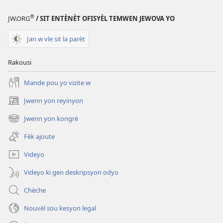
®
JW.ORG
/ SIT ENTÈNÈT OFISYÈL TEMWEN JEWOVA YO
Jan w vle sit la parèt
Rakousi
Mande pou yo vizite w
Jwenn yon reyinyon
(opens
new
Jwenn yon kongrè
(opens
window)
new
Fèk ajoute
window)
Videyo
Videyo ki gen deskripsyon odyo
Chèche
Nouvèl sou kesyon legal