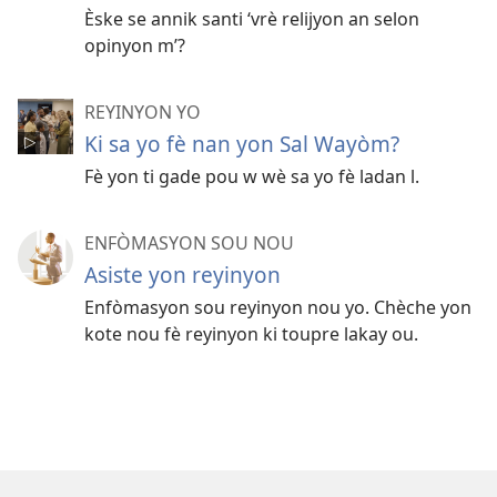
Èske se annik santi ‘vrè relijyon an selon
opinyon m’?
REYINYON YO
Ki sa yo fè nan yon Sal Wayòm?
Fè yon ti gade pou w wè sa yo fè ladan l.
ENFÒMASYON SOU NOU
Asiste yon reyinyon
Enfòmasyon sou reyinyon nou yo. Chèche yon
kote nou fè reyinyon ki toupre lakay ou.