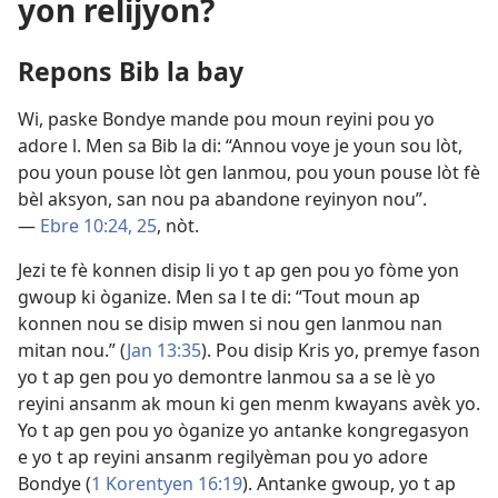
yon relijyon?
Repons Bib la bay
Wi, paske Bondye mande pou moun reyini pou yo
adore l. Men sa Bib la di: “Annou voye je youn sou lòt,
pou youn pouse lòt gen lanmou, pou youn pouse lòt fè
bèl aksyon, san nou pa abandone reyinyon nou”.
—
Ebre 10:24, 25
, nòt.
Jezi te fè konnen disip li yo t ap gen pou yo fòme yon
gwoup ki òganize. Men sa l te di: “Tout moun ap
konnen nou se disip mwen si nou gen lanmou nan
mitan nou.” (
Jan 13:35
). Pou disip Kris yo, premye fason
yo t ap gen pou yo demontre lanmou sa a se lè yo
reyini ansanm ak moun ki gen menm kwayans avèk yo.
Yo t ap gen pou yo òganize yo antanke kongregasyon
e yo t ap reyini ansanm regilyèman pou yo adore
Bondye (
1 Korentyen 16:19
). Antanke gwoup, yo t ap