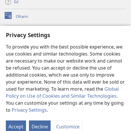
Èd
Ofrann
(opens
new
window)
Bibliyotèk sou Entènèt
Privacy Settings
(opens
new
®
JW Hub
To provide you with the best possible experience, we
window)
(opens
use cookies and similar technologies. Some cookies
new
JW Library
window)
are necessary to make our website work and cannot
be refused. You can accept or decline the use of
Watchtower Library
additional cookies, which we use only to improve
your experience. None of this data will ever be sold or
used for marketing. To learn more, read the
Global
Policy on Use of Cookies and Similar Technologies
.
Copyright
© 2026 Watch Tower Bible and Tract Society of Pennsylvania.
You can customize your settings at any time by going
RÈG POU W KA ITILIZE L
|
RÈG SOU ENFÒMASYON KONFIDANSYÈL
|
to
Privacy Settings
.
PARAMÈT KONFIDANSYALITE
Accept
Decline
Customize