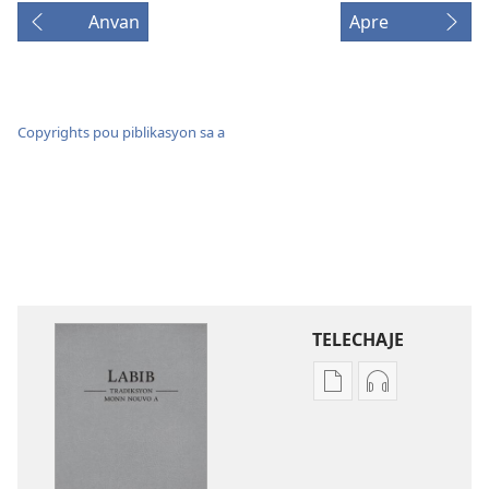
Anvan
Apre
Copyrights pou piblikasyon sa a
TELECHAJE
Opsyon
Opsyon
pou
pou
telechaje
telechaje
piblikasyon
anrejistrema