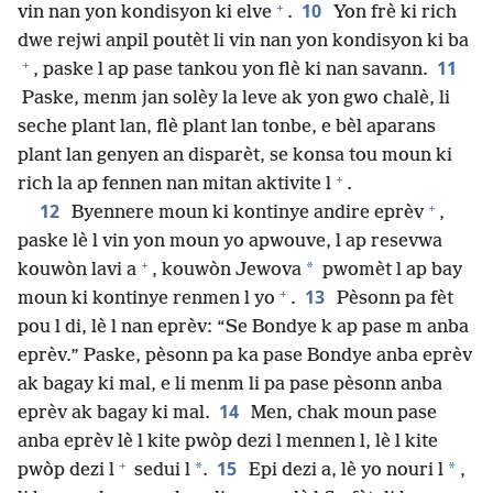
+
10
vin nan yon kondisyon ki elve
.
Yon frè ki rich
dwe rejwi anpil poutèt li vin nan yon kondisyon ki ba
+
11
, paske l ap pase tankou yon flè ki nan savann.
Paske, menm jan solèy la leve ak yon gwo chalè, li
seche plant lan, flè plant lan tonbe, e bèl aparans
plant lan genyen an disparèt, se konsa tou moun ki
+
rich la ap fennen nan mitan aktivite l
.
+
12
Byennere moun ki kontinye andire eprèv
,
paske lè l vin yon moun yo apwouve, l ap resevwa
+
*
kouwòn lavi a
, kouwòn Jewova
pwomèt l ap bay
+
13
moun ki kontinye renmen l yo
.
Pèsonn pa fèt
pou l di, lè l nan eprèv: “Se Bondye k ap pase m anba
eprèv.” Paske, pèsonn pa ka pase Bondye anba eprèv
ak bagay ki mal, e li menm li pa pase pèsonn anba
14
eprèv ak bagay ki mal.
Men, chak moun pase
anba eprèv lè l kite pwòp dezi l mennen l, lè l kite
+
15
*
*
pwòp dezi l
sedui l
.
Epi dezi a, lè yo nouri l
,