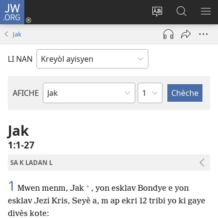
JW.ORG
Konekte
(opens
Chanje
Fè
AF
new
lang
rechèch
ME
Jak
window)
sit
sou
A
la
JW.ORG
LI NAN
chapit
AFICHE
Liv
Labib
Jak
1​:​1-27
SA K LADAN L
1
+
Mwen menm, Jak
, yon esklav Bondye e yon
esklav Jezi Kris, Seyè a, m ap ekri 12 tribi yo ki gaye
divès kote: