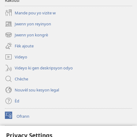
Rakousi
Mande pou yo vizite w
Jwenn yon reyinyon
(opens
new
Jwenn yon kongrè
(opens
window)
new
Fèk ajoute
window)
Videyo
Videyo ki gen deskripsyon odyo
Chèche
Nouvèl sou kesyon legal
Èd
Ofrann
(opens
new
window)
Bibliyotèk sou Entènèt
Privacy Settings
(opens