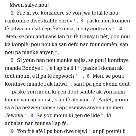
Mwen salye nou!
2
Frè m yo, konsidere se yon jwa total lè nou
+
3
rankontre divès kalite eprèv
,
paske nou konnen
+
4
lè lafwa nou sibi eprèv konsa, li bay andirans
.
Men, se pou andirans lan fin fè travay li nèt, pou nou
ka konplè, pou nou ka san defo nan tout domèn, san
+
nou pa manke anyen
.
5
Si youn nan nou manke sajès, se pou l kontinye
+
+
mande Bondye l
, e l ap ba li l
, paske l donan ak
+
6
*
tout moun, e li pa fè repwòch
.
Men, se pou l
+
kontinye mande l ak lafwa
, san l pa gen okenn dout
+
, paske yon moun ki gen dout sanble ak yon lanm
7
lanmè van ap pouse, k ap fè ale vini.
Anfèt, moun
sa a pa bezwen panse l ap resevwa anyen nan men
+
8
*
Jewova
.
Se yon moun ki gen de lide
, ki
anbalan nan tout sa l ap fè.
9
*
Yon frè afè l pa bon dwe rejwi
anpil poutèt li