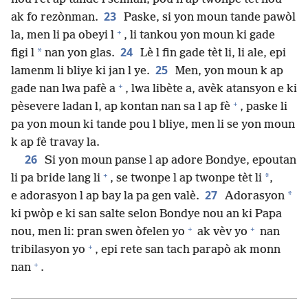
23
ak fo rezònman.
Paske, si yon moun tande pawòl
+
la, men li pa obeyi l
, li tankou yon moun ki gade
24
*
figi l
nan yon glas.
Lè l fin gade tèt li, li ale, epi
25
lamenm li bliye ki jan l ye.
Men, yon moun k ap
+
gade nan lwa pafè a
, lwa libète a, avèk atansyon e ki
+
pèsevere ladan l, ap kontan nan sa l ap fè
, paske li
pa yon moun ki tande pou l bliye, men li se yon moun
k ap fè travay la.
26
Si yon moun panse l ap adore Bondye, epoutan
+
*
li pa bride lang li
, se twonpe l ap twonpe tèt li
,
27
*
e adorasyon l ap bay la pa gen valè.
Adorasyon
ki pwòp e ki san salte selon Bondye nou an ki Papa
+
+
nou, men li: pran swen òfelen yo
ak vèv yo
nan
+
tribilasyon yo
, epi rete san tach parapò ak monn
+
nan
.