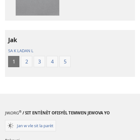
sou
odyo
fòma
yo
PDF
Labib
ak
—
EPUB
Tradiksyon
Jak
Labib
monn
—
nouvo
SA K LADAN L
Tradiksyon
a
1
2
3
4
5
monn
nouvo
a
®
JW.ORG
/ SIT ENTÈNÈT OFISYÈL TEMWEN JEWOVA YO
Jan w vle sit la parèt