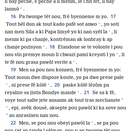
li bay peche, e peche a li menm, lè l fin fèt, li bay
+
lanmò
.
16
17
Pa twonpe tèt nou, frè byenneme m yo.
+
Tout bèl don ak tout kado pafè sot anwo
, yo soti
+
nan men Sila a ki Papa limyè yo ki nan syèl la
, li
menm ki pa chanje, kontrèman ak lonbray k ap
+
18
chanje pozisyon
.
Etandone se te volonte l pou
+
nou vin premye moun li chwazi pami kreyati l yo
, li
+
te fè nou grasa pawòl verite a
.
19
Men sa pou nou konnen, frè byenneme m yo:
Tout moun dwe dispoze koute, yo pa dwe prese pale
+
+
20
, ni prese fè kòlè
,
paske kòlè lèzòm pa
+
21
reyalize sa jistis Bondye mande
.
Se sa k fè,
*
voye tout salte jete ansanm ak tout tras mechanste
+
, epi, avèk dousè, aksepte pou pawòl ki ka sove nou
*
an anrasinen nan nou.
+
22
Men, se pou nou obeyi pawòl la
, se pa pou
nou ret ap tande l sèlman, pou n ap twonpe tèt nou