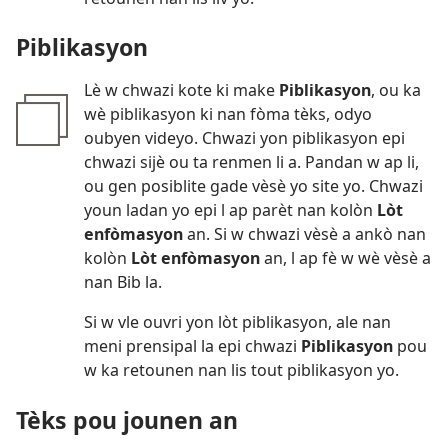
Piblikasyon
Lè w chwazi kote ki make
Piblikasyon
, ou ka
wè piblikasyon ki nan fòma tèks, odyo
oubyen videyo. Chwazi yon piblikasyon epi
chwazi sijè ou ta renmen li a. Pandan w ap li,
ou gen posiblite gade vèsè yo site yo. Chwazi
youn ladan yo epi l ap parèt nan kolòn
Lòt
enfòmasyon
an. Si w chwazi vèsè a ankò nan
kolòn
Lòt enfòmasyon
an, l ap fè w wè vèsè a
nan Bib la.
Si w vle ouvri yon lòt piblikasyon, ale nan
meni prensipal la epi chwazi
Piblikasyon
pou
w ka retounen nan lis tout piblikasyon yo.
Tèks pou jounen an