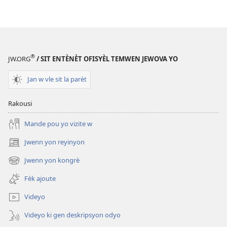
App
Store
(opens
new
®
window)
JW.ORG
/ SIT ENTÈNÈT OFISYÈL TEMWEN JEWOVA YO
Jan w vle sit la parèt
Rakousi
Mande pou yo vizite w
Jwenn yon reyinyon
(opens
new
Jwenn yon kongrè
(opens
window)
new
Fèk ajoute
window)
Videyo
Videyo ki gen deskripsyon odyo