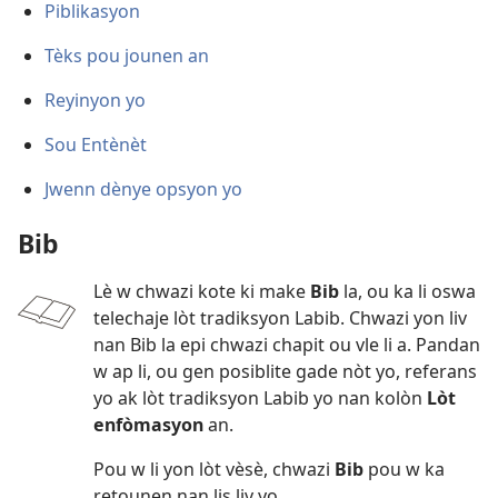
Piblikasyon
Tèks pou jounen an
Reyinyon yo
Sou Entènèt
Jwenn dènye opsyon yo
Bib
Lè w chwazi kote ki make
Bib
la, ou ka li oswa
telechaje lòt tradiksyon Labib. Chwazi yon liv
nan Bib la epi chwazi chapit ou vle li a. Pandan
w ap li, ou gen posiblite gade nòt yo, referans
yo ak lòt tradiksyon Labib yo nan kolòn
Lòt
enfòmasyon
an.
Pou w li yon lòt vèsè, chwazi
Bib
pou w ka
retounen nan lis liv yo.