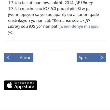
1.3.4 la te soti nan mwa oktòb 2014.
JW Library
1.3.4 la mache sou iOS 6.0 pou pi piti. Si w pa
jwenn opsyon sa yo sou aparèy ou a, tanpri gade
enstriksyon yo nan atik “Kòmanse sèvi ak
JW
Library
sou iOS yo” nan pati
Jwenn dènye mizajou
yo
.
Anvan
Apre
Download
on
the
App
Store