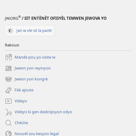
(opens
new
®
window)
JW.ORG
/ SIT ENTÈNÈT OFISYÈL TEMWEN JEWOVA YO
Jan w vle sit la parèt
Rakousi
Mande pou yo vizite w
Jwenn yon reyinyon
(opens
new
Jwenn yon kongrè
(opens
window)
new
Fèk ajoute
window)
Videyo
Videyo ki gen deskripsyon odyo
Chèche
Nouvèl sou kesyon legal