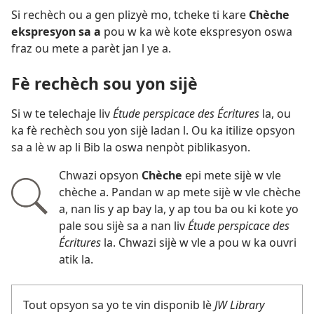
Si rechèch ou a gen plizyè mo, tcheke ti kare
Chèche
ekspresyon sa a
pou w ka wè kote ekspresyon oswa
fraz ou mete a parèt jan l ye a.
Fè rechèch sou yon sijè
Si w te telechaje liv
Étude perspicace des Écritures
la, ou
ka fè rechèch sou yon sijè ladan l. Ou ka itilize opsyon
sa a lè w ap li Bib la oswa nenpòt piblikasyon.
Chwazi opsyon
Chèche
epi mete sijè w vle
chèche a. Pandan w ap mete sijè w vle chèche
a, nan lis y ap bay la, y ap tou ba ou ki kote yo
pale sou sijè sa a nan liv
Étude perspicace des
Écritures
la. Chwazi sijè w vle a pou w ka ouvri
atik la.
Tout opsyon sa yo te vin disponib lè
JW Library