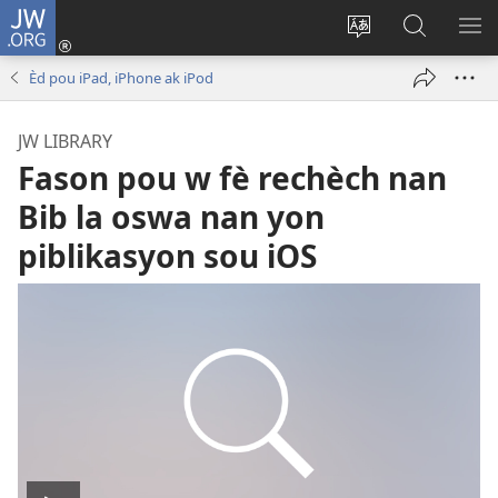
JW.ORG
Konekte
(opens
Chanje
Fè
AF
new
lang
rechèch
ME
Èd pou iPad, iPhone ak iPod
window)
sit
sou
A
la
JW.ORG
JW LIBRARY
Fason pou w fè rechèch nan
Bib la oswa nan yon
piblikasyon sou iOS