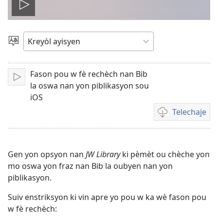
Jwe
videyo
Chwazi
yon
a
lang
Fason pou w fè rechèch nan Bib
Fè
la oswa nan yon piblikasyon sou
l
iOS
jwe
Telechaje
Opsyon
pou
telechaje
videyo
Gen yon opsyon nan
JW Library
ki pèmèt ou chèche yon
mo oswa yon fraz nan Bib la oubyen nan yon
piblikasyon.
Suiv enstriksyon ki vin apre yo pou w ka wè fason pou
w fè rechèch: