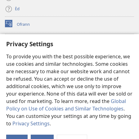
Èd
Ofrann
(opens
new
window)
Bibliyotèk sou Entènèt
Privacy Settings
(opens
new
®
JW Hub
To provide you with the best possible experience, we
window)
(opens
use cookies and similar technologies. Some cookies
new
JW Library
window)
are necessary to make our website work and cannot
be refused. You can accept or decline the use of
Watchtower Library
additional cookies, which we use only to improve
your experience. None of this data will ever be sold or
used for marketing. To learn more, read the
Global
Policy on Use of Cookies and Similar Technologies
.
You can customize your settings at any time by going
Copyright
© 2026 Watch Tower Bible and Tract Society of Pennsylvania.
RÈG POU W KA ITILIZE L
|
RÈG SOU ENFÒMASYON KONFIDANSYÈL
|
to
Privacy Settings
.
S
PARAMÈT KONFIDANSYALITE
Ta