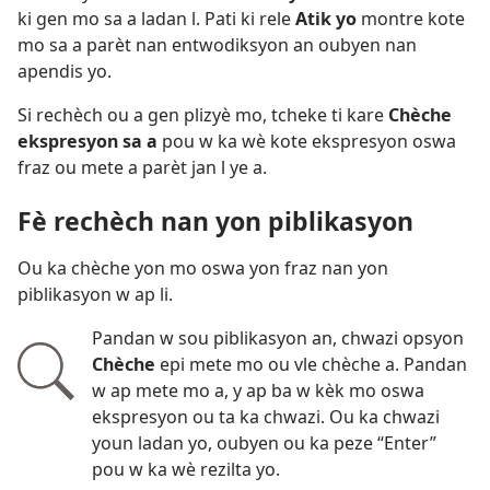
ki gen mo sa a ladan l. Pati ki rele
Atik yo
montre kote
mo sa a parèt nan entwodiksyon an oubyen nan
apendis yo.
Si rechèch ou a gen plizyè mo, tcheke ti kare
Chèche
ekspresyon sa a
pou w ka wè kote ekspresyon oswa
fraz ou mete a parèt jan l ye a.
Fè rechèch nan yon piblikasyon
Ou ka chèche yon mo oswa yon fraz nan yon
piblikasyon w ap li.
Pandan w sou piblikasyon an, chwazi opsyon
Chèche
epi mete mo ou vle chèche a. Pandan
w ap mete mo a, y ap ba w kèk mo oswa
ekspresyon ou ta ka chwazi. Ou ka chwazi
youn ladan yo, oubyen ou ka peze “Enter”
pou w ka wè rezilta yo.