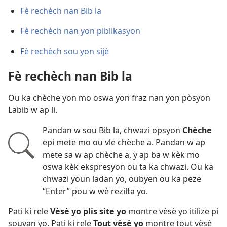
Fè rechèch nan Bib la
Fè rechèch nan yon piblikasyon
Fè rechèch sou yon sijè
Fè rechèch nan Bib la
Ou ka chèche yon mo oswa yon fraz nan yon pòsyon
Labib w ap li.
Pandan w sou Bib la, chwazi opsyon
Chèche
epi mete mo ou vle chèche a. Pandan w ap
mete sa w ap chèche a, y ap ba w kèk mo
oswa kèk ekspresyon ou ta ka chwazi. Ou ka
chwazi youn ladan yo, oubyen ou ka peze
“Enter” pou w wè rezilta yo.
Pati ki rele
Vèsè yo plis site yo
montre vèsè yo itilize pi
souvan yo. Pati ki rele
Tout vèsè yo
montre tout vèsè