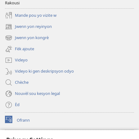
Rakousi
Mande pou yo vizite w
Jwenn yon reyinyon
(opens
new
Jwenn yon kongrè
(opens
window)
new
Fèk ajoute
window)
Videyo
Videyo ki gen deskripsyon odyo
Chèche
Nouvèl sou kesyon legal
Èd
Ofrann
(opens
new
window)
Bibliyotèk sou Entènèt