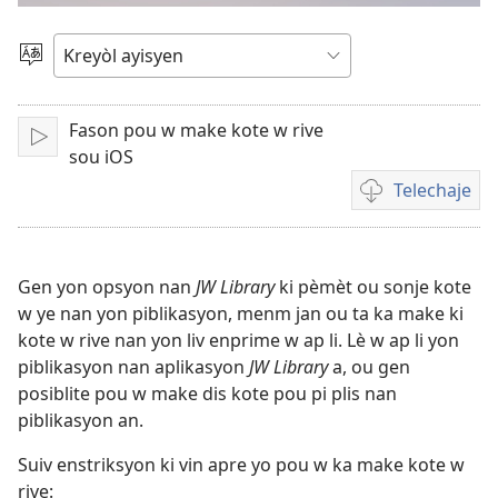
videyo
Chwazi
yon
a
lang
Fason pou w make kote w rive
Fè
sou iOS
l
Telechaje
jwe
Opsyon
pou
telechaje
videyo
Gen yon opsyon nan
JW Library
ki pèmèt ou sonje kote
w ye nan yon piblikasyon, menm jan ou ta ka make ki
kote w rive nan yon liv enprime w ap li. Lè w ap li yon
piblikasyon nan aplikasyon
JW Library
a, ou gen
posiblite pou w make dis kote pou pi plis nan
piblikasyon an.
Suiv enstriksyon ki vin apre yo pou w ka make kote w
rive: