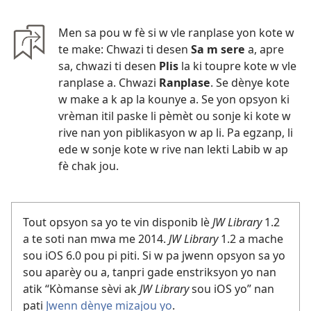
Men sa pou w fè si w vle ranplase yon kote w
te make: Chwazi ti desen
Sa m sere
a, apre
sa, chwazi ti desen
Plis
la ki toupre kote w vle
ranplase a. Chwazi
Ranplase
. Se dènye kote
w make a k ap la kounye a. Se yon opsyon ki
vrèman itil paske li pèmèt ou sonje ki kote w
rive nan yon piblikasyon w ap li. Pa egzanp, li
ede w sonje kote w rive nan lekti Labib w ap
fè chak jou.
Tout opsyon sa yo te vin disponib lè
JW Library
1.2
a te soti nan mwa me 2014.
JW Library
1.2 a mache
sou iOS 6.0 pou pi piti. Si w pa jwenn opsyon sa yo
sou aparèy ou a, tanpri gade enstriksyon yo nan
atik “Kòmanse sèvi ak
JW Library
sou iOS yo” nan
pati
Jwenn dènye mizajou yo
.