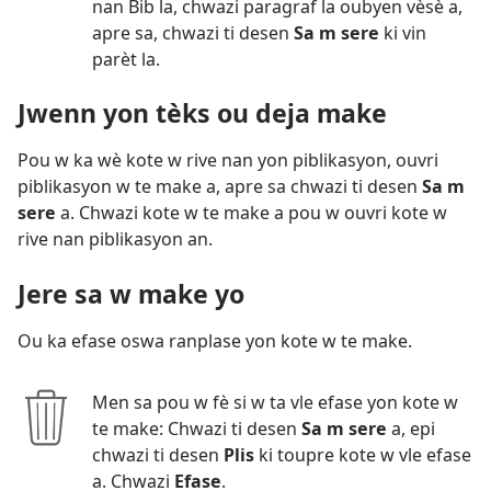
nan Bib la, chwazi paragraf la oubyen vèsè a,
apre sa, chwazi ti desen
Sa m sere
ki vin
parèt la.
Jwenn yon tèks ou deja make
Pou w ka wè kote w rive nan yon piblikasyon, ouvri
piblikasyon w te make a, apre sa chwazi ti desen
Sa m
sere
a. Chwazi kote w te make a pou w ouvri kote w
rive nan piblikasyon an.
Jere sa w make yo
Ou ka efase oswa ranplase yon kote w te make.
Men sa pou w fè si w ta vle efase yon kote w
te make: Chwazi ti desen
Sa m sere
a, epi
chwazi ti desen
Plis
ki toupre kote w vle efase
a. Chwazi
Efase
.