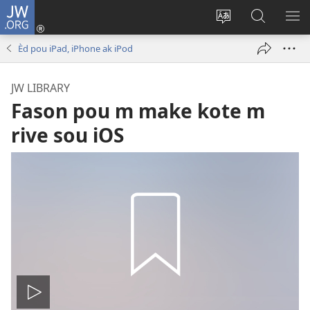
JW.ORG
Konekte
(opens
Chanje
Fè
AF
new
lang
rechèch
ME
Èd pou iPad, iPhone ak iPod
window)
sit
sou
A
la
JW.ORG
JW LIBRARY
Fason pou m make kote m
rive sou iOS
Jwe