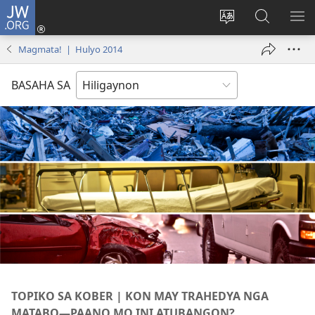
JW.ORG
Mag-
log
Islan
Mangita
IPA
In
ang
sa
AN
Magmata! | Hulyo 2014
(opens
lenguahe
JW.ORG
ME
new
sang
BASAHA SA
window)
site
TOPIKO SA KOBER | KON MAY TRAHEDYA NGA
MATABO—PAANO MO INI ATUBANGON?