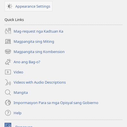
nga
Appearance Settings
Matabo
—
Quick Links
Paano
Mo
Mag-request nga Kadtuan Ka
Ini
Magpangita sing Miting
(opens
Atubangon?
new
Magpangita sing Kombension
(opens
window)
new
Ano ang Bag-o?
window)
Video
Videos with Audio Descriptions
Mangita
Impormasyon Para sa mga Opisyal sang Gobierno
Help
Donasyon