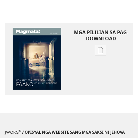
MGA PILILIAN SA PAG-
DOWNLOAD
Mga
opsyon
sa
pag-
download
sang
mga
publikasyon
MAGMATA!
Kon
May
®
JW.ORG
/ OPISYAL NGA WEBSITE SANG MGA SAKSI NI JEHOVA
Trahedya