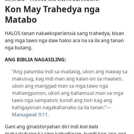
Kon May Trahedya nga
Matabo
HALOS tanan nakaeksperiensia sang trahedya, bisan
ang mga tawo nga daw halos ara na sa ila ang tanan
nga butang.
ANG BIBLIA NAGASILING:
“Ang palumba indi sa madasig, ukon ang inaway sa
makusug, kag indi man ang kalan-on sa maalam,
ukon ang manggad man sa mga tawo nga
mahangponon, ukon ang kahamuut man sa mga
tawo nga sampaton; kondi ang tion kag ang
kahigayonan nagakahanabu sa ila tanan.”
—
Manugwali 9:11
.
Gani ang ginaistoryahan diri indi
kon bala
makaatubang ka sing kabudlayan, kundi kon ano ang