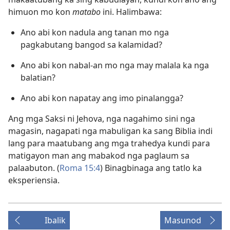
himuon mo kon
matabo
ini. Halimbawa:
Ano abi kon nadula ang tanan mo nga
pagkabutang bangod sa kalamidad?
Ano abi kon nabal-an mo nga may malala ka nga
balatian?
Ano abi kon napatay ang imo pinalangga?
Ang mga Saksi ni Jehova, nga nagahimo sini nga
magasin, nagapati nga mabuligan ka sang Biblia indi
lang para maatubang ang mga trahedya kundi para
matigayon man ang mabakod nga paglaum sa
palaabuton. (
Roma 15:4
) Binagbinaga ang tatlo ka
eksperiensia.
Ibalik
Masunod