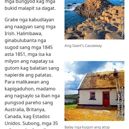
mga bungyod kag mga
bukid malapit sa dagat.
Grabe nga kabudlayan
ang naagyan sang mga
Irish. Halimbawa,
ginabulubanta nga
Ang Giant’s Causeway
sugod sang mga 1845
asta 1851, mga isa ka
milyon ang napatay sa
gutom kag balatian sang
napierde ang patatas.
Para malikawan ang
kapigaduhon, madamo
ang nagsaylo sa iban nga
pungsod pareho sang
Australia, Britanya,
Canada, kag Estados
Unidos. Subong, mga 35
Balay nga kugon ang atop