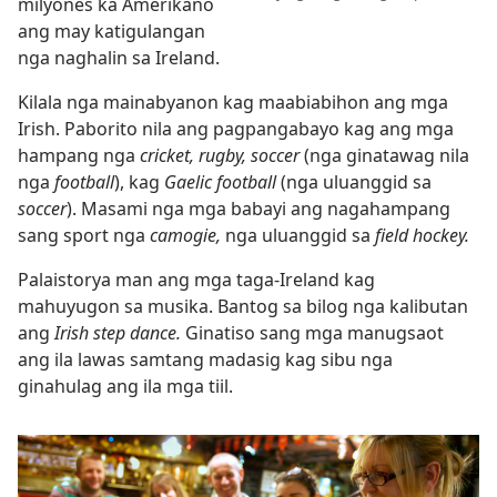
milyones ka Amerikano
ang may katigulangan
nga naghalin sa Ireland.
Kilala nga mainabyanon kag maabiabihon ang mga
Irish. Paborito nila ang pagpangabayo kag ang mga
hampang nga
cricket, rugby, soccer
(nga ginatawag nila
nga
football
), kag
Gaelic football
(nga uluanggid sa
soccer
). Masami nga mga babayi ang nagahampang
sang sport nga
camogie,
nga uluanggid sa
field hockey.
Palaistorya man ang mga taga-Ireland kag
mahuyugon sa musika. Bantog sa bilog nga kalibutan
ang
Irish step dance.
Ginatiso sang mga manugsaot
ang ila lawas samtang madasig kag sibu nga
ginahulag ang ila mga tiil.