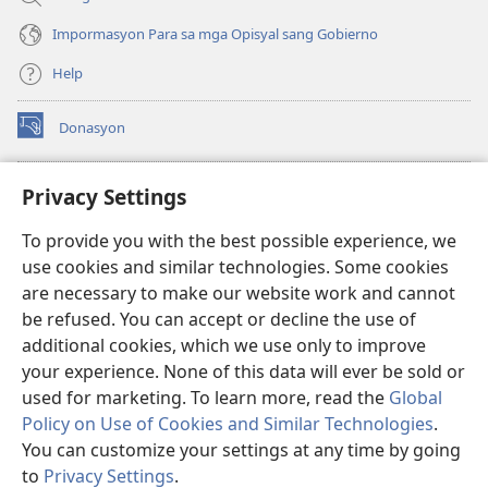
Impormasyon Para sa mga Opisyal sang Gobierno
Help
Donasyon
(opens
new
window)
Watchtower ONLINE LIBRARY™
Privacy Settings
(opens
new
®
JW Hub
To provide you with the best possible experience, we
window)
(opens
use cookies and similar technologies. Some cookies
new
JW Library
window)
are necessary to make our website work and cannot
be refused. You can accept or decline the use of
Watchtower Library
additional cookies, which we use only to improve
your experience. None of this data will ever be sold or
used for marketing. To learn more, read the
Global
Policy on Use of Cookies and Similar Technologies
.
You can customize your settings at any time by going
Copyright
© 2026 Watch Tower Bible and Tract Society of Pennsylvania.
MGA KASUGTANAN SA PAGGAMIT
|
PRIVACY POLICY
|
PRIVACY
to
Privacy Settings
.