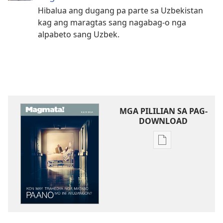
Hibalua ang dugang pa parte sa Uzbekistan
kag ang maragtas sang nagabag-o nga
alpabeto sang Uzbek.
MGA PILILIAN SA PAG-
DOWNLOAD
Mga
opsyon
sa
pag-
download
sang
mga