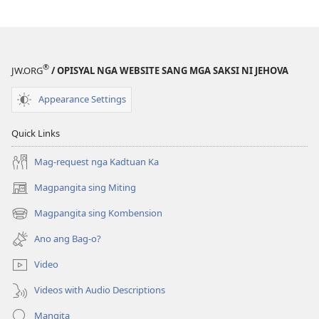
publikasyon
MAGMATA!
Kon
May
®
JW.ORG
/ OPISYAL NGA WEBSITE SANG MGA SAKSI NI JEHOVA
Trahedya
nga
Appearance Settings
Matabo
—
Quick Links
Paano
Mo
Mag-request nga Kadtuan Ka
Ini
Magpangita sing Miting
(opens
Atubangon?
new
Magpangita sing Kombension
(opens
window)
new
Ano ang Bag-o?
window)
Video
Videos with Audio Descriptions
Mangita