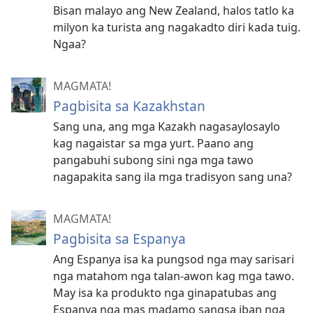
Bisan malayo ang New Zealand, halos tatlo ka
milyon ka turista ang nagakadto diri kada tuig.
Ngaa?
MAGMATA!
Pagbisita sa Kazakhstan
Sang una, ang mga Kazakh nagasaylosaylo
kag nagaistar sa mga yurt. Paano ang
pangabuhi subong sini nga mga tawo
nagapakita sang ila mga tradisyon sang una?
MAGMATA!
Pagbisita sa Espanya
Ang Espanya isa ka pungsod nga may sarisari
nga matahom nga talan-awon kag mga tawo.
May isa ka produkto nga ginapatubas ang
Espanya nga mas madamo sangsa iban nga