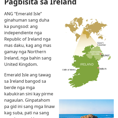
Pagbisita sa Ireland
ANG “Emerald Isle”
ginahuman sang duha
ka pungsod: ang
independiente nga
Republic of Ireland nga
mas daku, kag ang mas
gamay nga Northern
Ireland, nga bahin sang
United Kingdom.
Emerald Isle ang tawag
sa Ireland bangod sa
berde nga mga
kabukiran sini kay pirme
nagaulan. Ginpatahom
pa gid ini sang mga linaw
kag suba, pati na sang