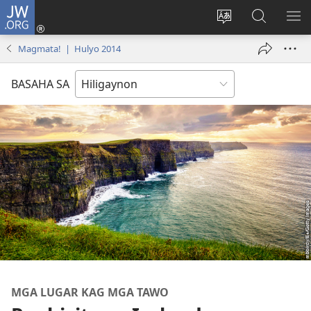
JW.ORG
Mag-
log
Islan
Mangita
IPA
In
ang
sa
AN
Magmata! | Hulyo 2014
(opens
lenguahe
JW.ORG
ME
new
sang
BASAHA SA
window)
site
MGA LUGAR KAG MGA TAWO