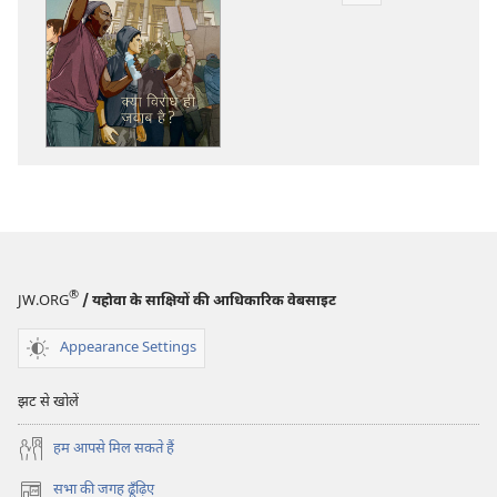
प्रकाशन
डाऊनलोड
करें
सजग
होइए‍!
अक्टूबर 2013
®
JW.ORG
/ यहोवा के साक्षियों की आधिकारिक वेबसाइट
Appearance Settings
झट से खोलें
हम आपसे मिल सकते हैं
सभा की जगह ढूँढ़िए