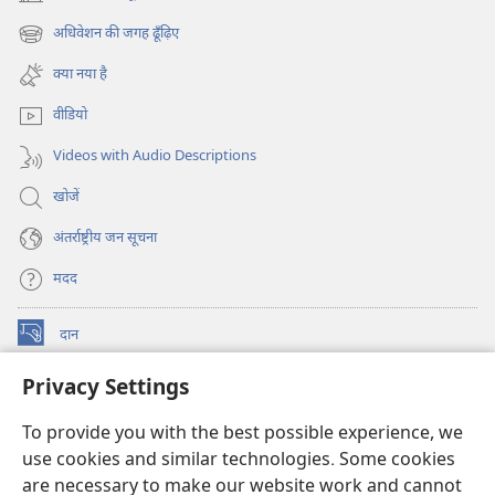
(opens
new
अधिवेशन की जगह ढूँढ़िए
(opens
window)
new
क्या नया है
window)
वीडियो
Videos with Audio Descriptions
खोजें
अंतर्राष्ट्रीय जन सूचना
मदद
दान
(opens
new
Privacy Settings
window)
वॉचटावर ऑनलाइन लाइब्रेरी
(opens
new
To provide you with the best possible experience, we
®
JW Hub
window)
use cookies and similar technologies. Some cookies
(opens
new
are necessary to make our website work and cannot