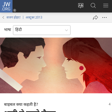
JW.ORG
लॉग-
इन
वेबसाइट
JW.ORG
मैन्यू
(opens
की
पर
दिख
सजग होइए‍! | अक्टूबर 2013
new
भाषा
खोजें
window)
बदलिए
भाषा
बाइबल क्या कहती है?