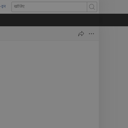
-इन
pens
खोजिए
ew
indow)