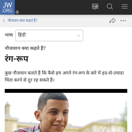
JW.ORG
लॉग-
इन
वेबसाइट
JW.ORG
मैन्यू
(opens
की
पर
दिख
नौजवान क्या कहते हैं?
new
भाषा
खोजें
window)
बदलिए
भाषा
नौजवान क्या कहते हैं?
रंग-रूप
कुछ नौजवान बताते हैं कि कैसे हम अपने रंग-रूप के बारे में हद-से-ज़्यादा
चिंता करने से दूर रह सकते हैं।