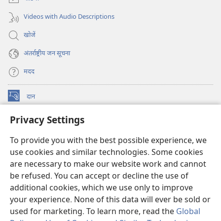
Videos with Audio Descriptions
खोजें
अंतर्राष्ट्रीय जन सूचना
मदद
दान
(opens
new
Privacy Settings
window)
वॉचटावर ऑनलाइन लाइब्रेरी
(opens
new
To provide you with the best possible experience, we
®
JW Hub
window)
use cookies and similar technologies. Some cookies
(opens
new
are necessary to make our website work and cannot
JW लाइब्रेरी
ऐप
window)
be refused. You can accept or decline the use of
additional cookies, which we use only to improve
वॉचटावर लाइब्रेरी
your experience. None of this data will ever be sold or
used for marketing. To learn more, read the
Global