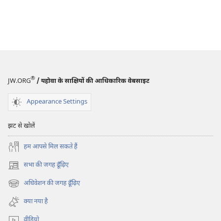
®
JW.ORG
/ यहोवा के साक्षियों की आधिकारिक वेबसाइट
Appearance Settings
झट से खोलें
हम आपसे मिल सकते हैं
सभा की जगह ढूँढ़िए
(opens
new
अधिवेशन की जगह ढूँढ़िए
(opens
window)
new
क्या नया है
window)
वीडियो