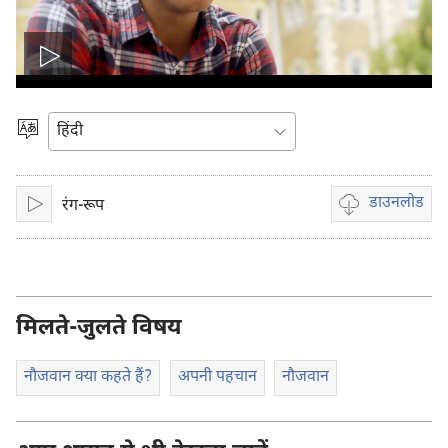
वीडियो
चलाइए
भाषा
चुनें
डाउनलोड
रंग-रूप
चलाइए
वीडियो
रिकॉर्डिंग
डाऊनलोड
करें
मिलते-जुलते विषय
नौजवान क्या कहते हैं?
अपनी पहचान
नौजवान