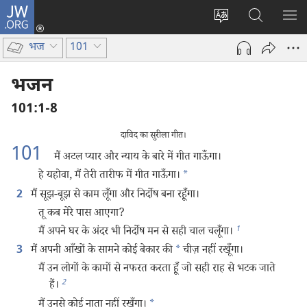
JW.ORG
लॉग-
इन
वेबसाइट
JW.ORG
मैन्यू
(opens
की
पर
दिख
भज
101
new
भाषा
खोजें
window)
बदलिए
भजन
101:1-8
दाविद का सुरीला गीत।
101
मैं अटल प्यार और न्याय के बारे में गीत गाऊँगा।
हे यहोवा, मैं तेरी तारीफ में गीत गाऊँगा।
*
मैं सूझ-बूझ से काम लूँगा और निर्दोष बना रहूँगा।
2
तू कब मेरे पास आएगा?
1
मैं अपने घर के अंदर भी निर्दोष मन से सही चाल चलूँगा।
मैं अपनी आँखों के सामने कोई बेकार की
*
चीज़ नहीं रखूँगा।
3
मैं उन लोगों के कामों से नफरत करता हूँ जो सही राह से भटक जाते
2
हैं।
मैं उनसे कोई नाता नहीं रखूँगा।
*