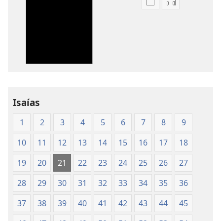
Opciones
Opciones
de
de
descarga
descarga
de
de
publicaciones
audio
Traducción
Traducción
del
del
Nuevo
Nuevo
Mundo
Mundo
Isaías
de
de
1
2
3
4
5
6
7
8
9
las
las
Santas
Santas
10
11
12
13
14
15
16
17
18
Escrituras
Escrituras
(edición
(edición
19
20
21
22
23
24
25
26
27
de 1987)
de 1987)
28
29
30
31
32
33
34
35
36
37
38
39
40
41
42
43
44
45