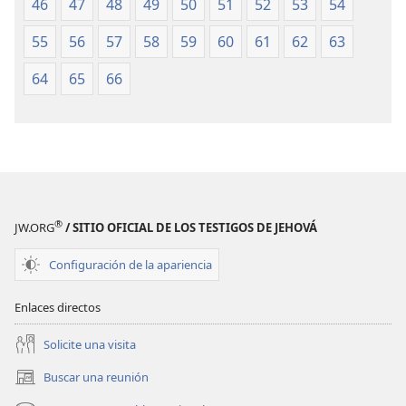
46
47
48
49
50
51
52
53
54
55
56
57
58
59
60
61
62
63
64
65
66
®
JW.ORG
/ SITIO OFICIAL DE LOS TESTIGOS DE JEHOVÁ
Configuración de la apariencia
Enlaces directos
Solicite una visita
Buscar una reunión
(abre
una