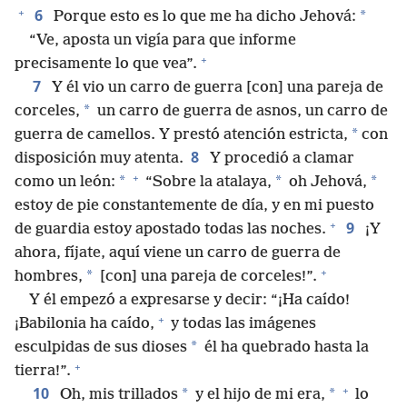
+
6
*
Porque esto es lo que me ha dicho Jehová:
“Ve, aposta un vigía para que informe
+
precisamente lo que vea”.
7
Y él vio un carro de guerra [con] una pareja de
*
corceles,
un carro de guerra de asnos, un carro de
*
guerra de camellos. Y prestó atención estricta,
con
8
disposición muy atenta.
Y procedió a clamar
+
*
*
*
como un león:
“Sobre la atalaya,
oh Jehová,
estoy de pie constantemente de día, y en mi puesto
+
9
de guardia estoy apostado todas las noches.
¡Y
ahora, fíjate, aquí viene un carro de guerra de
+
*
hombres,
[con] una pareja de corceles!”.
Y él empezó a expresarse y decir: “¡Ha caído!
+
¡Babilonia ha caído,
y todas las imágenes
*
esculpidas de sus dioses
él ha quebrado hasta la
+
tierra!”.
+
10
*
*
Oh, mis trillados
y el hijo de mi era,
lo