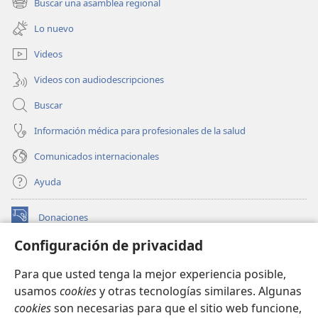
Buscar una asamblea regional
(abre
nueva
una
ventana)
Lo nuevo
nueva
ventana)
Videos
Videos con audiodescripciones
Buscar
Información médica para profesionales de la salud
Comunicados internacionales
Ayuda
Donaciones
(abre
una
Configuración de privacidad
nueva
BIBLIOTECA EN LÍNEA Watchtower™
(abre
ventana)
Para que usted tenga la mejor experiencia posible,
una
®
JW Hub
usamos
cookies
y otras tecnologías similares. Algunas
nueva
(abre
ventana)
cookies
son necesarias para que el sitio web funcione,
una
®