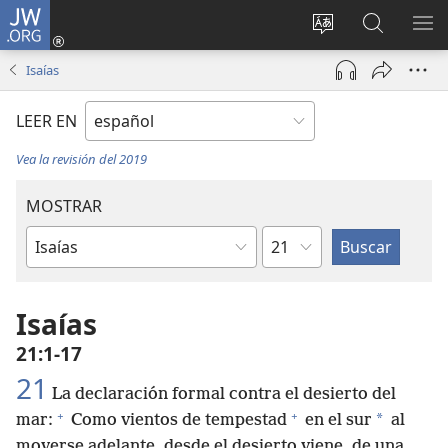
JW.ORG
Iniciar
sesión
Cambiar
Búsqueda
MO
(abre
idioma
en
ME
Isaías
una
del sitio
jw.org
nueva
LEER EN
ventana)
Vea la revisión del 2019
MOSTRAR
Capítulo
Libro
de
la
Isaías
Biblia
21:1-17
21
La declaración formal contra el desierto del
+
+
*
mar:
Como vientos de tempestad
en el sur
al
moverse adelante, desde el desierto viene, de una