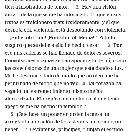
+
2
tierra inspiradora de temor.
Hay una visión
+
dura
de la que se me ha informado: El que en sus
tratos es traicionero trata traidoramente, y el que
despoja con violencia está despojando con violencia.
+
+
¡Sube, oh Elam! ¡Pon sitio, oh Media!
A todo
+
3
suspiro que se debe a ella he hecho cesar.
Por
+
eso mis caderas se han llenado de dolores severos.
Convulsiones mismas se han apoderado de mí, como
+
las convulsiones de una mujer que está dando a luz.
Me he desconcertado de modo que no oigo; me he
4
perturbado de modo que no veo.
Mi corazón ha
vagado; un estremecimiento mismo me ha
aterrorizado. El crepúsculo nocturno al que tenía
+
apego se me ha hecho un temblor.
5
¡Que haya un poner en orden la mesa, un
arreglar la ubicación de los asientos, un comer, un
+
+
*
beber!
Levántense, príncipes,
unjan el escudo.