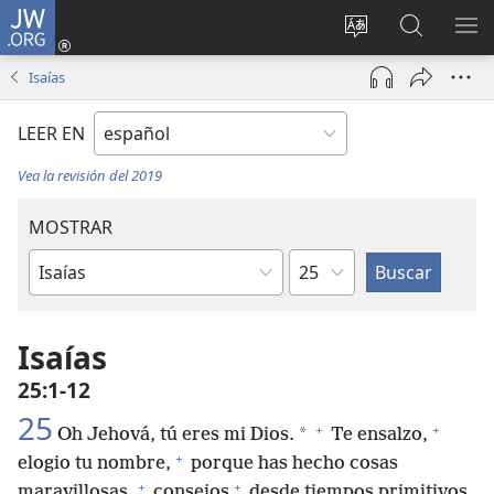
JW.ORG
Iniciar
sesión
Cambiar
Búsqueda
MO
(abre
idioma
en
ME
Isaías
una
del sitio
jw.org
nueva
LEER EN
ventana)
Vea la revisión del 2019
MOSTRAR
Capítulo
Libro
de
la
Isaías
Biblia
25:1-12
25
+
+
*
Oh Jehová, tú eres mi Dios.
Te ensalzo,
+
elogio tu nombre,
porque has hecho cosas
+
+
maravillosas,
consejos
desde tiempos primitivos,