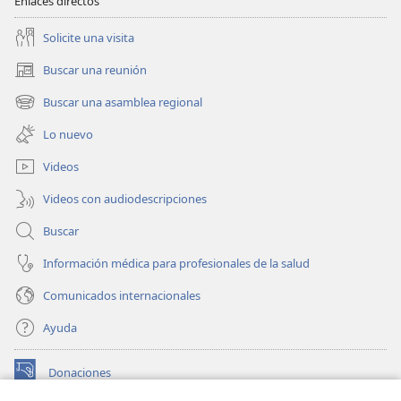
Enlaces directos
Solicite una visita
Buscar una reunión
(abre
una
Buscar una asamblea regional
(abre
nueva
una
ventana)
Lo nuevo
nueva
ventana)
Videos
Videos con audiodescripciones
Buscar
Información médica para profesionales de la salud
Comunicados internacionales
Ayuda
Donaciones
(abre
una