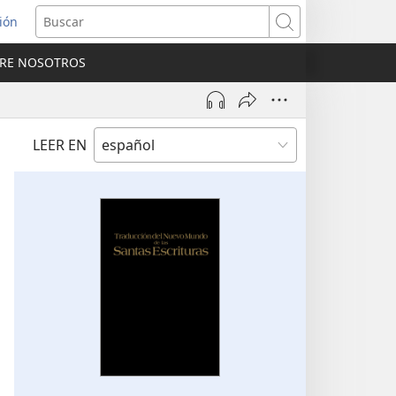
sión
Buscar
RE NOSOTROS
a
na)
LEER EN