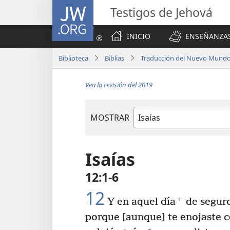
JW.ORG
Testigos de Jehová
INICIO
ENSEÑANZAS
Biblioteca
Biblias
Traducción del Nuevo Mundo 
Vea la revisión del 2019
MOSTRAR
Libro
de
la
Isaías
Biblia
12:1-6
12
+
Y en aquel día
de seguro
porque [aunque] te enojaste 
+