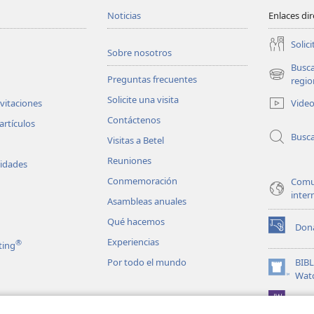
Noticias
Enlaces di
Solici
Sobre nosotros
Busc
Preguntas frecuentes
(abre
regio
una
Solicite una visita
Vide
nvitaciones
nueva
Contáctenos
ventana)
artículos
Busc
Visitas a Betel
Reuniones
vidades
Conmemoración
Comu
inter
Asambleas anuales
Qué hacemos
Don
(abre
Experiencias
®
ting
una
nueva
Por todo el mundo
BIB
ventana)
(abre
Wat
una
JW L
nueva
les en audio