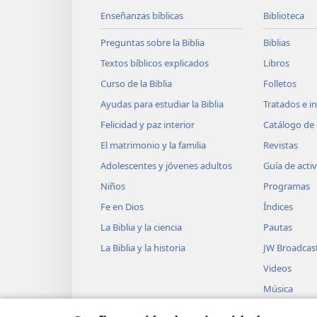
Enseñanzas bíblicas
Biblioteca
Preguntas sobre la Biblia
Biblias
Textos bíblicos explicados
Libros
Curso de la Biblia
Folletos
Ayudas para estudiar la Biblia
Tratados e i
Felicidad y paz interior
Catálogo de 
El matrimonio y la familia
Revistas
Adolescentes y jóvenes adultos
Guía de acti
Niños
Programas
Fe en Dios
Índices
La Biblia y la ciencia
Pautas
La Biblia y la historia
JW Broadcas
Videos
Música
Obras teatra