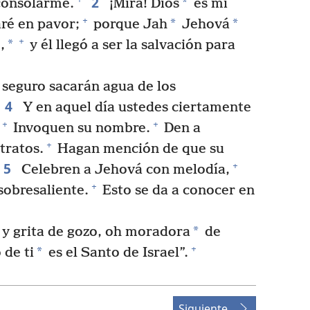
2
*
consolarme.
¡Mira! Dios
es mi
+
*
*
ré en pavor;
porque Jah
Jehová
+
*
,
y él llegó a ser la salvación para
seguro sacarán agua de los
4
Y en aquel día ustedes ciertamente
+
+
Invoquen su nombre.
Den a
+
tratos.
Hagan mención de que su
5
+
Celebren a Jehová con melodía,
+
obresaliente.
Esto se da a conocer en
*
] y grita de gozo, oh moradora
de
+
*
 de ti
es el Santo de Israel”.
Siguiente