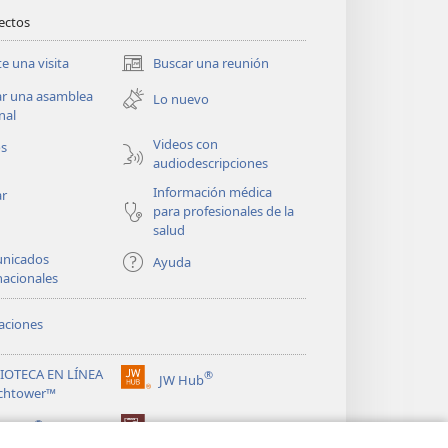
rectos
te una visita
Buscar una reunión
(abre
una
ar una asamblea
Lo nuevo
nueva
nal
ventana)
Videos con
os
audiodescripciones
Información médica
ar
para profesionales de la
salud
nicados
Ayuda
nacionales
aciones
LIOTECA EN LÍNEA
®
JW Hub
(abre
chtower™
una
®
nueva
ibrary
Watchtower Library
ventana)