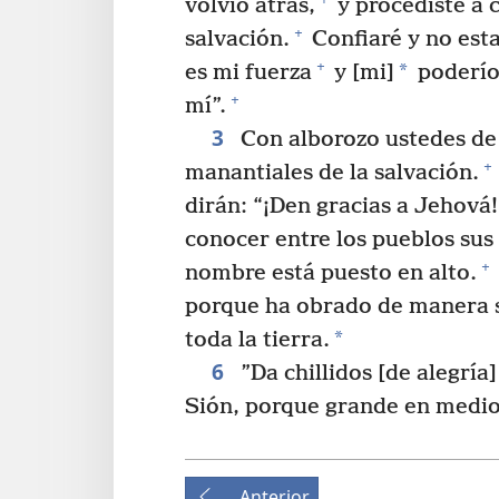
volvió atrás,
y procediste a 
+
salvación.
Confiaré y no esta
+
*
es mi fuerza
y [mi]
poderío
+
mí”.
3
Con alborozo ustedes de 
+
manantiales de la salvación.
dirán: “¡Den gracias a Jehová!
conocer entre los pueblos sus 
+
nombre está puesto en alto.
porque ha obrado de manera s
*
toda la tierra.
6
”Da chillidos [de alegría
Sión, porque grande en medio
Anterior