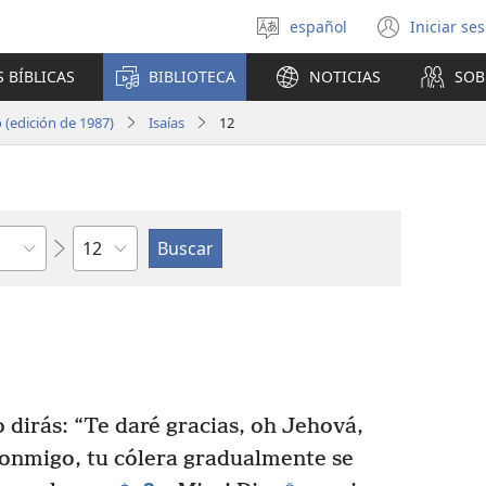
español
Iniciar se
Seleccionar
(abre
idioma
una
 BÍBLICAS
BIBLIOTECA
NOTICIAS
SOB
nuev
venta
(edición de 1987)
Isaías
12
Capítulo
 dirás: “Te daré gracias, oh Jehová,
conmigo, tu cólera gradualmente se
+