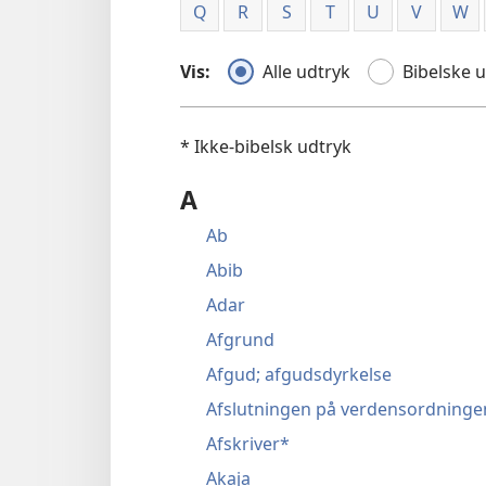
Q
R
S
T
U
V
W
Vis:
Alle udtryk
Bibelske 
* Ikke-bibelsk udtryk
A
Ab
Abib
Adar
Afgrund
Afgud; afgudsdyrkelse
Afslutningen på verdensordninge
Afskriver*
Akaja