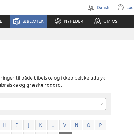
Dansk
Log
Vælg
(å
sprog
ny
E
BIBLIOTEK
NYHEDER
OM OS
vi
inger til både bibelske og ikkebibelske udtryk.
 hebraiske og græske rodord.
H
I
J
K
L
M
N
O
P