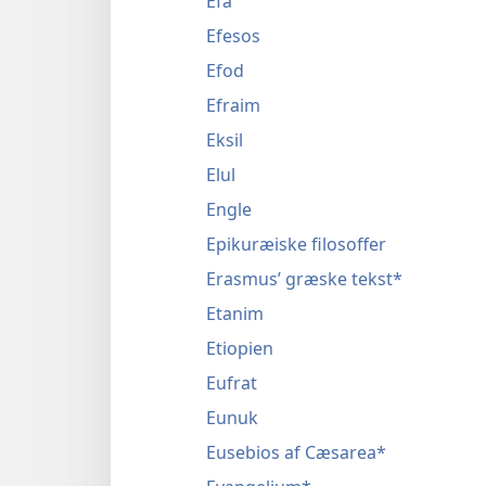
Efa
Efesos
Efod
Efraim
Eksil
Elul
Engle
Epikuræiske filosoffer
Erasmus’ græske tekst*
Etanim
Etiopien
Eufrat
Eunuk
Eusebios af Cæsarea*