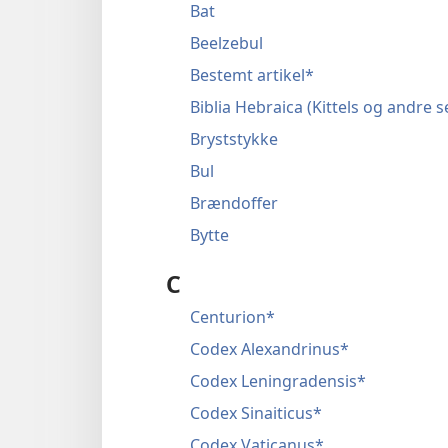
Bat
Beelzebul
Bestemt artikel*
Biblia Hebraica (Kittels og andre 
Bryststykke
Bul
Brændoffer
Bytte
C
Centurion*
Codex Alexandrinus*
Codex Leningradensis*
Codex Sinaiticus*
Codex Vaticanus*