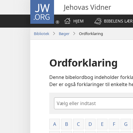
JW.ORG
Jehovas Vidner
HJEM
BIBELENS LÆR
Bibliotek
Bøger
Ordforklaring
Ordforklaring
Denne bibelordbog indeholder forklar
Der er også forklaringer til enkelte
Søg
A
B
C
D
E
F
G