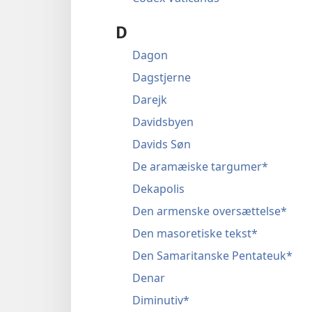
D
Dagon
Dagstjerne
Darejk
Davidsbyen
Davids Søn
De aramæiske targumer*
Dekapolis
Den armenske oversættelse*
Den masoretiske tekst*
Den Samaritanske Pentateuk*
Denar
Diminutiv*