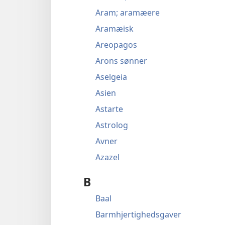
Aram; aramæere
Aramæisk
Areopagos
Arons sønner
Aselgeia
Asien
Astarte
Astrolog
Avner
Azazel
B
Baal
Barmhjertighedsgaver