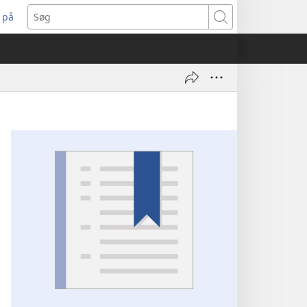
 på
bner
Søg
t
ndue)