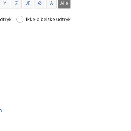
Y
Z
Æ
Ø
Å
Alle
udtryk
Ikke-bibelske udtryk
n