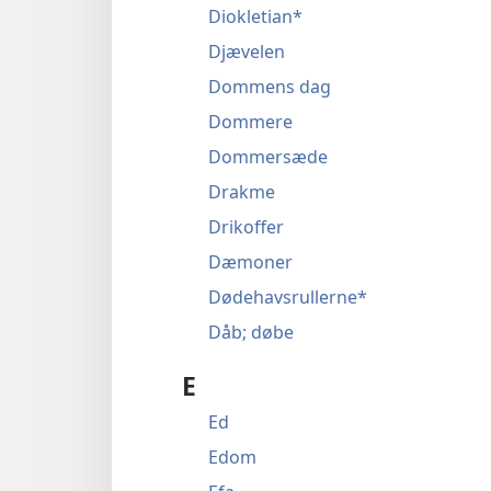
Diokletian*
Djævelen
Dommens dag
Dommere
Dommersæde
Drakme
Drikoffer
Dæmoner
Dødehavsrullerne*
Dåb; døbe
E
Ed
Edom