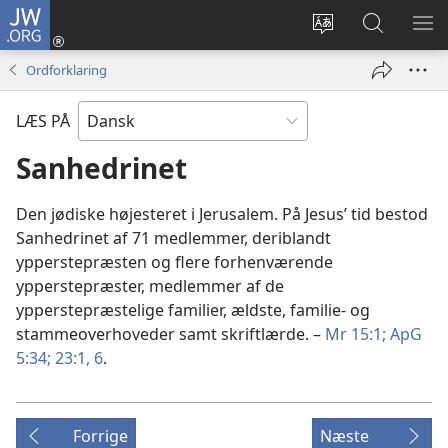
JW.ORG
Log
på
Vælg
Søg
VIS
(åbner
sprog
på
ME
Ordforklaring
nyt
JW.ORG
vindue)
LÆS PÅ
Sanhedrinet
Den jødiske højesteret i Jerusalem. På Jesus’ tid bestod
Sanhedrinet af 71 medlemmer, deriblandt
ypperstepræsten og flere forhenværende
ypperstepræster, medlemmer af de
ypperstepræstelige familier, ældste, familie- og
stammeoverhoveder samt skriftlærde. –
Mr 15:1;
ApG
5:34;
23:1,
6
.
Forrige
Næste