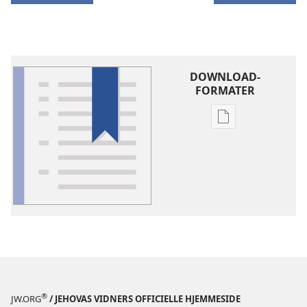
DOWNLOAD-
FORMATER
Indstillinger
for
download
af
publikationer
Ordforklaring
®
JW.ORG
/ JEHOVAS VIDNERS OFFICIELLE HJEMMESIDE