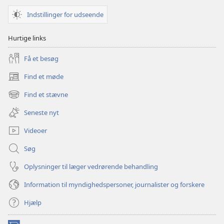
Indstillinger for udseende
Hurtige links
Få et besøg
Find et møde
(åbner
nyt
Find et stævne
(åbner
vindue)
nyt
Seneste nyt
vindue)
Videoer
Søg
Oplysninger til læger vedrørende behandling
Information til myndighedspersoner, journalister og forskere
Hjælp