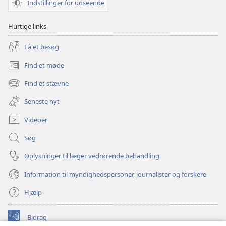
Indstillinger for udseende
Hurtige links
Få et besøg
Find et møde
(åbner
nyt
Find et stævne
(åbner
vindue)
nyt
Seneste nyt
vindue)
Videoer
Søg
Oplysninger til læger vedrørende behandling
Information til myndighedspersoner, journalister og forskere
Hjælp
Bidrag
(åbner