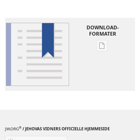
DOWNLOAD-
FORMATER
Indstillinger
for
download
af
publikationer
Ordforklaring
®
JW.ORG
/ JEHOVAS VIDNERS OFFICIELLE HJEMMESIDE