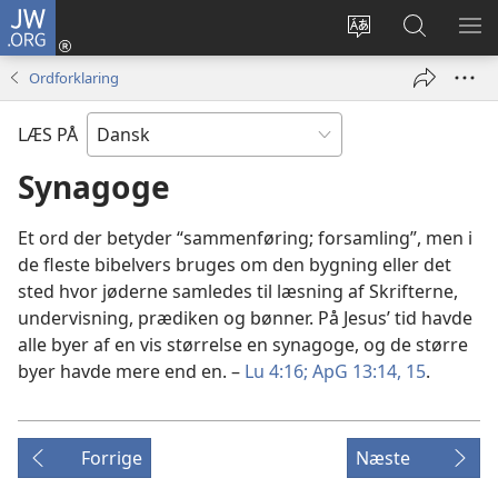
JW.ORG
Log
på
Vælg
Søg
VIS
(åbner
sprog
på
ME
Ordforklaring
nyt
JW.ORG
vindue)
LÆS PÅ
Synagoge
Et ord der betyder “sammenføring; forsamling”, men i
de fleste bibelvers bruges om den bygning eller det
sted hvor jøderne samledes til læsning af Skrifterne,
undervisning, prædiken og bønner. På Jesus’ tid havde
alle byer af en vis størrelse en synagoge, og de større
byer havde mere end en. –
Lu 4:16;
ApG 13:14, 15
.
Forrige
Næste