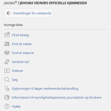
®
JW.ORG
/ JEHOVAS VIDNERS OFFICIELLE HJEMMESIDE
Indstillinger for udseende
Hurtige links
Få et besøg
Find et møde
(åbner
nyt
Find et stævne
(åbner
vindue)
nyt
Seneste nyt
vindue)
Videoer
Søg
Oplysninger til læger vedrørende behandling
Information til myndighedspersoner, journalister og forskere
Hjælp