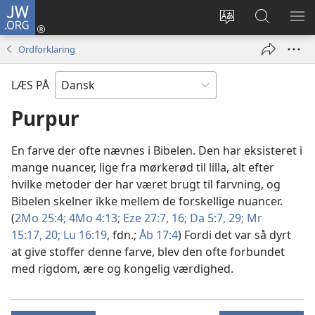
JW.ORG
Log
på
Vælg
Søg
VIS
(åbner
sprog
på
ME
Ordforklaring
nyt
JW.ORG
vindue)
LÆS PÅ
Purpur
En farve der ofte nævnes i Bibelen. Den har eksisteret i
mange nuancer, lige fra mørkerød til lilla, alt efter
hvilke metoder der har været brugt til farvning, og
Bibelen skelner ikke mellem de forskellige nuancer.
(
2Mo 25:4;
4Mo 4:13;
Eze 27:7,
16;
Da 5:7,
29;
Mr
15:17,
20;
Lu 16:19
, fdn.;
Åb 17:4
) Fordi det var så dyrt
at give stoffer denne farve, blev den ofte forbundet
med rigdom, ære og kongelig værdighed.