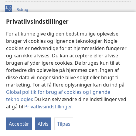
Bidrag
(åbner
nyt
Privatlivsindstillinger
vindue)
Watchtower ONLINE LIBRARY™
(åbner
For at kunne give dig den bedst mulige oplevelse
nyt
®
JW Hub
bruger vi cookies og lignende teknologier. Nogle
vindue)
(åbner
cookies er nødvendige for at hjemmesiden fungerer
nyt
®
JW Library
vindue)
og kan ikke afvises. Du kan acceptere eller afvise
brugen af yderligere cookies. De bruges kun til at
Watchtower Library
forbedre din oplevelse på hjemmesiden. Ingen af
disse data vil nogensinde blive solgt eller brugt til
marketing. For at få flere oplysninger kan du ind på
Global politik for brug af cookies og lignende
Copyright
© 2026 Watch Tower Bible and Tract Society of Pennsylvania.
teknologier
. Du kan selv ændre dine indstillinger ved
ANVENDELSESVILKÅR
|
PRIVATLIVSPOLITIK
|
at gå til
Privatlivsindstillinger
.
Vi
PRIVATLIVSINDSTILLINGER
in
Acceptér
Afvis
Tilpas