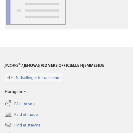
download
af
publikationer
Ordforklaring
®
JW.ORG
/ JEHOVAS VIDNERS OFFICIELLE HJEMMESIDE
Indstillinger for udseende
Hurtige links
Få et besøg
Find et møde
(åbner
nyt
Find et stævne
(åbner
vindue)