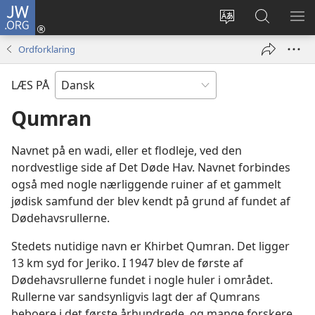
JW.ORG
Log
på
Vælg
Søg
VIS
(åbner
sprog
på
ME
Ordforklaring
nyt
JW.ORG
vindue)
LÆS PÅ
Qumran
Navnet på en wadi, eller et flodleje, ved den
nordvestlige side af Det Døde Hav. Navnet forbindes
også med nogle nærliggende ruiner af et gammelt
jødisk samfund der blev kendt på grund af fundet af
Dødehavsrullerne.
Stedets nutidige navn er Khirbet Qumran. Det ligger
13 km syd for Jeriko. I 1947 blev de første af
Dødehavsrullerne fundet i nogle huler i området.
Rullerne var sandsynligvis lagt der af Qumrans
beboere i det første århundrede, og mange forskere