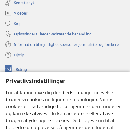
nyt
Seneste nyt
vindue)
Videoer
Søg
Oplysninger til læger vedrørende behandling
Information til myndighedspersoner, journalister og forskere
Hjælp
Bidrag
(åbner
nyt
Privatlivsindstillinger
vindue)
Watchtower ONLINE LIBRARY™
(åbner
For at kunne give dig den bedst mulige oplevelse
nyt
®
JW Hub
bruger vi cookies og lignende teknologier. Nogle
vindue)
(åbner
cookies er nødvendige for at hjemmesiden fungerer
nyt
®
JW Library
vindue)
og kan ikke afvises. Du kan acceptere eller afvise
brugen af yderligere cookies. De bruges kun til at
Watchtower Library
forbedre din oplevelse på hjemmesiden. Ingen af