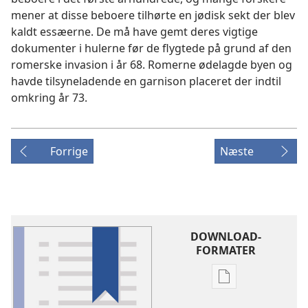
mener at disse beboere tilhørte en jødisk sekt der blev
kaldt essæerne. De må have gemt deres vigtige
dokumenter i hulerne før de flygtede på grund af den
romerske invasion i år 68. Romerne ødelagde byen og
havde tilsyneladende en garnison placeret der indtil
omkring år 73.
Forrige
Næste
DOWNLOAD-
FORMATER
Indstillinger
for