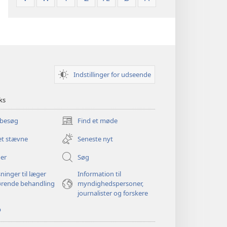
Indstillinger for udseende
ks
 besøg
Find et møde
(åbner
nyt
et stævne
Seneste nyt
vindue)
er
Søg
ninger til læger
Information til
ørende behandling
myndighedspersoner,
journalister og forskere
p