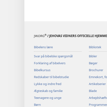
®
JW.ORG
/ JEHOVAS VIDNERS OFFICIELLE HJEMM
Bibelens lære
Bibliotek
Svar på bibelske spørgsmål
Bibler
Forklaring af bibelvers
Bøger
Bibelkursus
Brochurer
Redskaber til bibelstudie
Emnekort, fo
Lykke og indre fred
Artikelserier
Ægteskab og familie
Blade
Teenagere og unge
Arbejdshæft
Børn
Programme