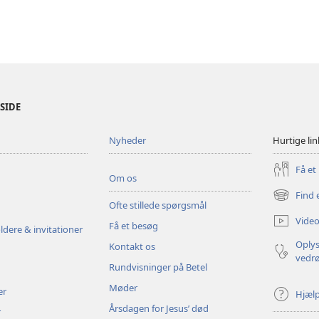
ESIDE
Nyheder
Hurtige lin
Få et
Om os
Find 
(åbner
Ofte stillede spørgsmål
nyt
Video
Få et besøg
vindue)
ldere & invitationer
Oplys
Kontakt os
vedr
Rundvisninger på Betel
Møder
er
Hjæl
Årsdagen for Jesus’ død
r