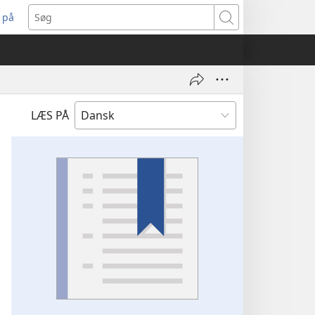
 på
bner
Søg
t
ndue)
LÆS PÅ