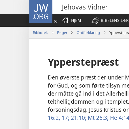
JW.ORG
Jehovas Vidner
HJEM
BIBELENS LÆR
Bibliotek
Bøger
Ordforklaring
Ypperstepr
Ypperstepræst
Den øverste præst der under M
for Gud, og som førte tilsyn m
der måtte gå ind i det Allerhell
telthelligdommen og i templet.
forsoningsdag. Jesus Kristus 
16:2,
17;
21:10;
Mt 26:3;
He 4:1