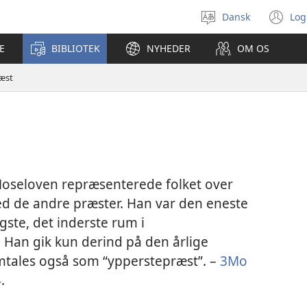
Dansk
Log
Vælg
(å
sprog
ny
E
BIBLIOTEK
NYHEDER
OM OS
vi
æst
oseloven repræsenterede folket over
ed de andre præster. Han var den eneste
igste, det inderste rum i
 Han gik kun derind på den årlige
omtales også som “ypperstepræst”. –
3Mo
4
.