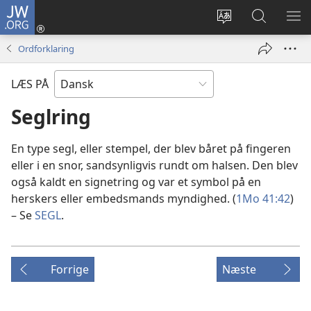
JW.ORG
Log
på
Vælg
Søg
VIS
(åbner
sprog
på
ME
Ordforklaring
nyt
JW.ORG
vindue)
LÆS PÅ
Seglring
En type segl, eller stempel, der blev båret på fingeren
eller i en snor, sandsynligvis rundt om halsen. Den blev
også kaldt en signetring og var et symbol på en
herskers eller embedsmands myndighed. (
1Mo 41:42
)
– Se
SEGL
.
Forrige
Næste