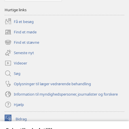
Hurtige links
Få et besøg
Find et møde
(åbner
nyt
Find et stævne
(åbner
vindue)
nyt
Seneste nyt
vindue)
Videoer
Søg
Oplysninger til læger vedrørende behandling
Information til myndighedspersoner, journalister og forskere
Hjælp
Bidrag
(åbner
nyt