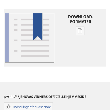
DOWNLOAD-
FORMATER
Indstillinger
for
download
af
publikationer
Ordforklaring
®
JW.ORG
/ JEHOVAS VIDNERS OFFICIELLE HJEMMESIDE
Indstillinger for udseende