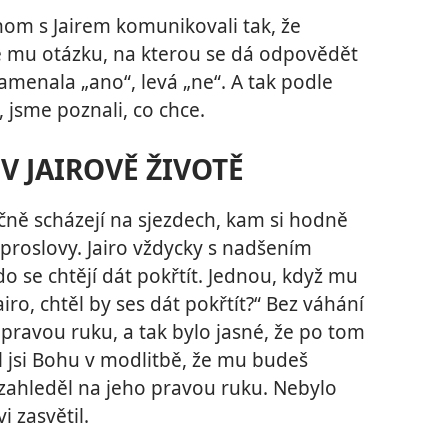
m s Jairem komunikovali tak, že
 mu otázku, na kterou se dá odpovědět
amenala „ano“, levá „ne“. A tak podle
, jsme poznali, co chce.
 JAIROVĚ ŽIVOTĚ
očně scházejí na sjezdech, kam si hodně
é proslovy. Jairo vždycky s nadšením
o se chtějí dát pokřtít. Jednou, když mu
airo, chtěl by ses dát pokřtít?“ Bez váhání
 pravou ruku, a tak bylo jasné, že po tom
il jsi Bohu v modlitbě, že mu budeš
u zahleděl na jeho pravou ruku. Nebylo
i zasvětil.