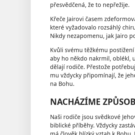
přesvědčená, že to nepřežije.
Křeče Jairovi časem zdeformoval
které vyžadovalo rozsáhlý chiru
Nikdy nezapomenu, jak Jairo po
Kvůli svému těžkému postižení 
aby ho někdo nakrmil, oblékl, 
dělají rodiče. Přestože potřeb
mu vždycky připomínají, že jeho
na Bohu.
NACHÁZÍME ZPŮSOB
Naši rodiče jsou svědkové Jehovo
biblické příběhy. Vždycky zastáv
má člověk blízký vztah k Bohu.