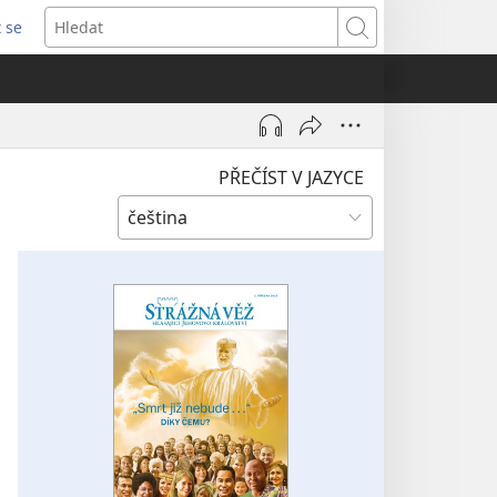
t se
vřeno
Hledat
)
PŘEČÍST V JAZYCE