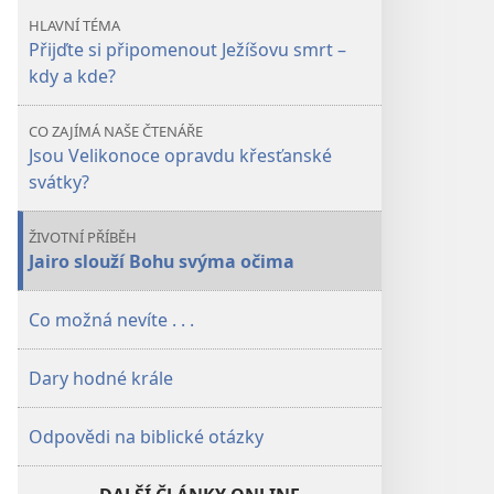
díky
díky
HLAVNÍ TÉMA
čemu?
čemu?
Přijďte si připomenout Ježíšovu smrt –
kdy a kde?
CO ZAJÍMÁ NAŠE ČTENÁŘE
Jsou Velikonoce opravdu křesťanské
svátky?
ŽIVOTNÍ PŘÍBĚH
Jairo slouží Bohu svýma očima
Co možná nevíte . . .
Dary hodné krále
Odpovědi na biblické otázky