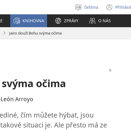
čeština
Přihlási
Vybrat
(ote
jazyk
nové
LE
KNIHOVNA
ZPRÁVY
O NÁS
okno
Jairo slouží Bohu svýma očima
u svýma očima
z-León Arroyo
 jediné, čím můžete hýbat, jsou
 takové situaci je. Ale přesto má ze