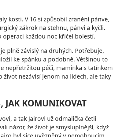
y kosti. V 16 si způsobil zranění pánve,
rgický zákrok na stehnu, pánvi a kyčli.
 operaci každou noc křičel bolestí.
je plně závislý na druhých. Potřebuje,
uložil ke spánku a podobně. Většinou to
uje nepřetržitou péči, maminka s tatínkem
 život nezávisí jenom na lidech, ale taky
, JAK KOMUNIKOVAT
vi, a tak Jairovi už odmalička četli
ali názor, že život je smysluplnější, když
 Jairo byl sice uvězněný v nemohoucím