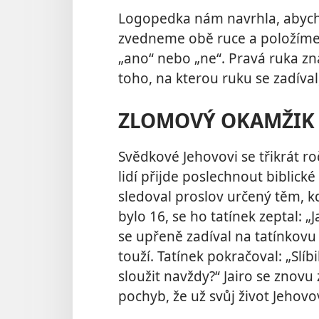
Logopedka nám navrhla, abycho
zvedneme obě ruce a položíme
„ano“ nebo „ne“. Pravá ruka zn
toho, na kterou ruku se zadíval
ZLOMOVÝ OKAMŽIK V
Svědkové Jehovovi se třikrát r
lidí přijde poslechnout biblick
sledoval proslov určený těm, kd
bylo 16, se ho tatínek zeptal: „J
se upřeně zadíval na tatínkovu
touží. Tatínek pokračoval: „Slíb
sloužit navždy?“ Jairo se znov
pochyb, že už svůj život Jehovov