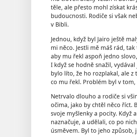
těle, ale přesto mohl získat kr
budoucnosti. Rodiče si však neby
v Bibli.
Jednou, když byl Jairo ještě mal
mi něco. Jestli mě máš rád, tak 
aby mu řekl aspoň jedno slovo,
I když se hodně snažil, vydáva
bylo líto, že ho rozplakal, ale z
co mu řekl. Problém byl v tom,
Netrvalo dlouho a rodiče si vši
očima, jako by chtěl něco říct. 
svoje myšlenky a pocity. Když a
naznačuje, a udělali, co po nich
úsměvem. Byl to jeho způsob, 