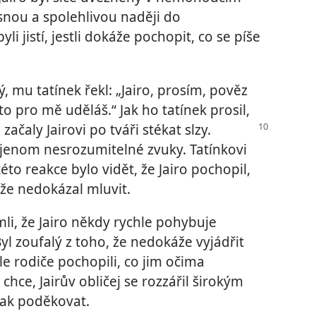
ásnou a spolehlivou naději do
li jistí, jestli dokáže pochopit, co se píše
ý, mu tatínek řekl: „Jairo, prosím, pověz
to pro mě uděláš.“ Jak ho tatínek prosil,
 začaly Jairovi po
tváři stékat slzy.
l jenom nesrozumitelné zvuky. Tatínkovi
 této reakce bylo vidět, že Jairo pochopil,
 že nedokázal mluvit.
mli, že Jairo někdy rychle pohybuje
Byl zoufalý z toho, že nedokáže vyjádřit
le rodiče pochopili, co jim očima
 chce, Jairův obličej se rozzářil širokým
jak poděkovat.