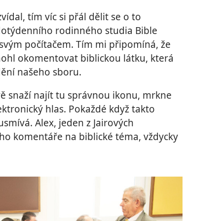
ídal, tím víc si přál dělit se o to
otýdenního rodinného studia Bible
svým počítačem. Tím mi připomíná, že
hl okomentovat biblickou látku, která
ění našeho sboru.
vě snaží najít tu správnou ikonu, mrkne
lektronický hlas. Pokaždé když takto
smívá. Alex, jeden z Jairových
eho komentáře na biblické téma, vždycky