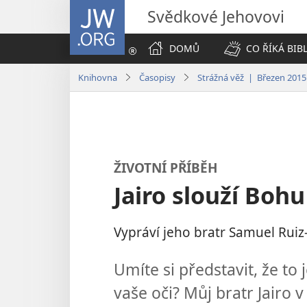
JW.ORG
Svědkové Jehovovi
DOMŮ
CO ŘÍKÁ BIB
Knihovna
Časopisy
Strážná věž | Březen 2015
ŽIVOTNÍ PŘÍBĚH
Jairo slouží Boh
Vypráví jeho bratr Samuel Rui
Umíte si představit, že to
vaše oči? Můj bratr Jairo v