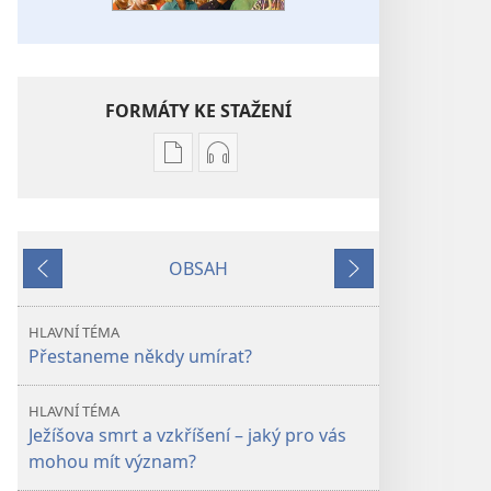
FORMÁTY KE STAŽENÍ
Formáty
Formáty
poblikací
audionahrávek
ke
ke
stažení
stažení
OBSAH
STRÁŽNÁ
STRÁŽNÁ
Předchozí
Další
VĚŽ
VĚŽ
„Smrt
„Smrt
HLAVNÍ TÉMA
již
již
Přestaneme někdy umírat?
nebude
nebude
.
.
HLAVNÍ TÉMA
.
.
Ježíšova smrt a vzkříšení – jaký pro vás
.“
.“
mohou mít význam?
–
–