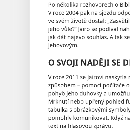
Po několika rozhovorech o Bibli
V roce 2004 pak na sjezdu odpo
ve svém životě dostal: „Zasvětil
jeho vůle?“ Jairo se podíval n
jak dát najevo souhlas. A tak se
Jehovovým.
O SVOJI NADĚJI SE 
V roce 2011 se Jairovi naskyt
způsobem – pomocí počítače ov
pohyb jeho duhovky a umožňuje
Mrknutí nebo upřený pohled fun
tabulka
s obrázkovými symboly, 
pomohly komunikovat. Když na 
text na hlasovou zprávu.