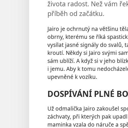
života radost. Než vám ř
příběh od začátku.
Jairo je ochrnutý na většinu tě
obrny, kterému se říká spastic
vysílat jasné signály do svalů
kroutí. Někdy si Jairo svými 
sám ublíží. A když si v jeho blí
i jemu. Aby k tomu nedocházel
upevněné k vozíku.
DOSPÍVÁNÍ PLNÉ BO
Už odmalička Jairo zakoušel spo
záchvaty, při kterých pak upad
maminka vzala do náruče a spě