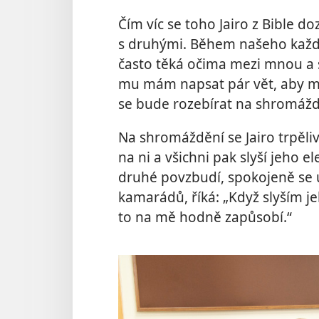
Čím víc se toho Jairo z Bible dozv
s druhými. Během našeho každ
často těká očima mezi mnou a 
mu mám napsat pár vět, aby mo
se bude rozebírat na shromážd
Na shromáždění se Jairo trpěli
na ni a všichni pak slyší jeho e
druhé povzbudí, spokojeně se u
kamarádů, říká: „Když slyším j
to na mě hodně zapůsobí.“