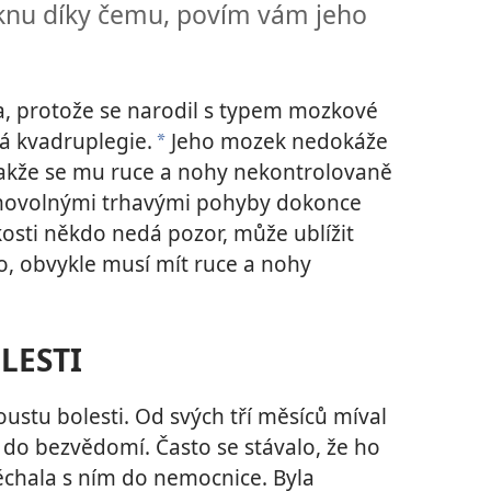
eknu díky čemu, povím vám jeho
la, protože se narodil s typem mozkové
ká kvadruplegie.
Jeho mozek nedokáže
*
, takže se mu ruce a nohy nekontrolovaně
samovolnými trhavými pohyby dokonce
zkosti někdo nedá pozor, může ublížit
o, obvykle musí mít ruce a nohy
LESTI
ustu bolesti. Od svých tří měsíců míval
l do bezvědomí. Často se stávalo, že ho
chala s ním do nemocnice. Byla