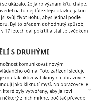
 se ukázalo, že Jairo význam křtu chápe.
věděl na tu nejdůležitější otázku, jakou
 jsi svůj život Bohu, abys jednal podle
ahoru. Byl to předem dohodnutý způsob,
 v 17 letech dal pokřtít a stal se svědkem
DĚLÍ S DRUHÝMI
la možnost komunikovat novým
ládaného očima. Toto zařízení sleduje
 mu tak aktivovat ikony na obrazovce.
gují jako kliknutí myší. Na obrazovce je
které byly vytvořeny, aby Jairovi
některý z nich mrkne, počítač převede