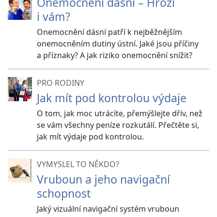
Onemocnění dásní – Hrozí
i vám?
Onemocnění dásní patří k nejběžnějším
onemocněním dutiny ústní. Jaké jsou příčiny
a příznaky? A jak riziko onemocnění snížit?
PRO RODINY
Jak mít pod kontrolou výdaje
O tom, jak moc utrácíte, přemýšlejte dřív, než
se vám všechny peníze rozkutálí. Přečtěte si,
jak mít výdaje pod kontrolou.
VYMYSLEL TO NĚKDO?
Vruboun a jeho navigační
schopnost
Jaký vizuální navigační systém vruboun