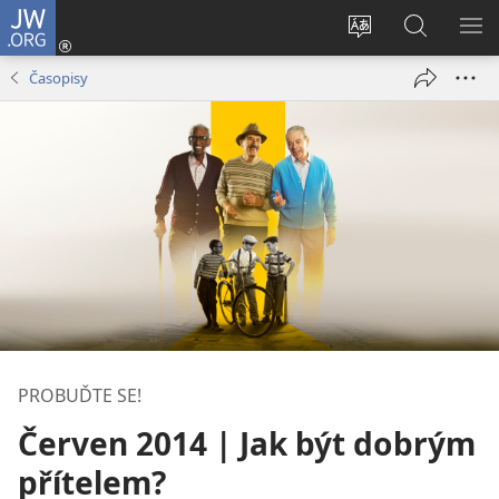
JW.ORG
Přihlásit
se
Změnit
Hledat
ZO
(otevřeno
jazyk
na
NA
Časopisy
nové
stránek
JW.ORG
okno)
PROBUĎTE SE!
Červen 2014 | Jak být dobrým
přítelem?