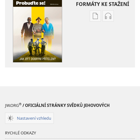
FORMÁTY KE STAŽENÍ
Formáty
Formáty
poblikací
audionahráv
ke
ke
stažení
stažení
PROBUĎTE
PROBUĎTE
SE!
SE!
Jak
Jak
být
být
dobrým
dobrým
přítelem?
přítelem?
®
JW.ORG
/ OFICIÁLNÍ STRÁNKY SVĚDKŮ JEHOVOVÝCH
Nastavení vzhledu
RYCHLÉ ODKAZY