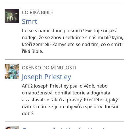
CO ŘÍKÁ BIBLE
Smrt
Co se s námi stane po smrti? Existuje nějaká
naděje, že se znovu setkáme s našimi blízkými,
kteří zemřeli? Zamyslete se nad tím, co o smrti
říká Bible.
OKÉNKO DO MINULOSTI
Joseph Priestley
Ať už Joseph Priestley psal o vědě, nebo
o náboženství, odmítal teorie a dogmata
a zastával se faktů a pravdy. Přečtěte si, jaký
užitek máme z jeho objevů a spisů i v dnešní
době.