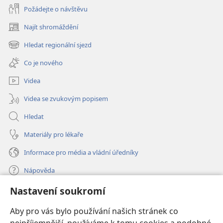
Požádejte o návštěvu
Najít shromáždění
(otevřeno
nové
Hledat regionální sjezd
(otevřeno
okno)
nové
Co je nového
okno)
Videa
Videa se zvukovým popisem
Hledat
Materiály pro lékaře
Informace pro média a vládní úředníky
Nápověda
Nastavení soukromí
Dary
(otevřeno
nové
Aby pro vás bylo používání našich stránek co
okno)
ONLINE KNIHOVNA Strážné věže