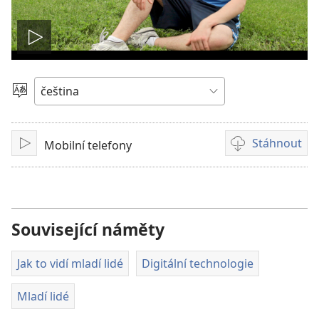
Přehrát
video
Vyberte
jazyk
Stáhnout
Mobilní telefony
Přehrát
Formáty
videonahrávek
ke
stažení
Související náměty
Jak to vidí mladí lidé
Digitální technologie
Mladí lidé