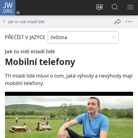
JW.ORG
Přihlásit
se
Změnit
Hledat
ZO
(otevřeno
jazyk
na
NA
Jak to vidí mladí lidé
nové
stránek
JW.ORG
okno)
PŘEČÍST V JAZYCE
Jak to vidí mladí lidé
Mobilní telefony
Tři mladí lidé mluví o tom, jaké výhody a nevýhody mají
mobilní telefony.