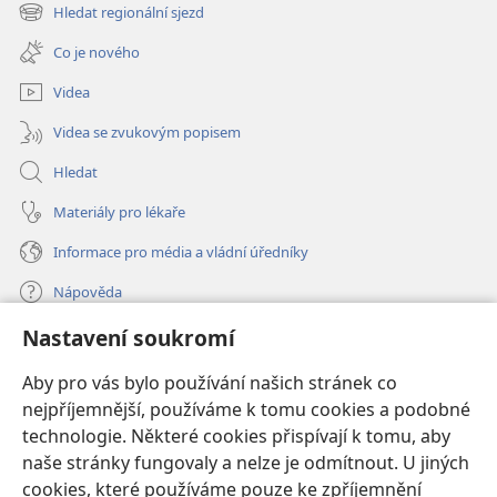
nové
Hledat regionální sjezd
(otevřeno
okno)
nové
Co je nového
okno)
Videa
Videa se zvukovým popisem
Hledat
Materiály pro lékaře
Informace pro média a vládní úředníky
Nápověda
Nastavení soukromí
Dary
(otevřeno
nové
Aby pro vás bylo používání našich stránek co
okno)
nejpříjemnější, používáme k tomu cookies a podobné
ONLINE KNIHOVNA Strážné věže
(otevřeno
technologie. Některé cookies přispívají k tomu, aby
nové
®
JW Hub
naše stránky fungovaly a nelze je odmítnout. U jiných
okno)
(otevřeno
cookies, které používáme pouze ke zpříjemnění
nové