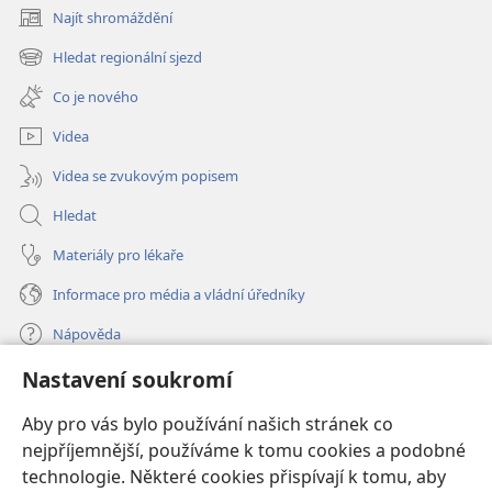
Najít shromáždění
(otevřeno
nové
Hledat regionální sjezd
(otevřeno
okno)
nové
Co je nového
okno)
Videa
Videa se zvukovým popisem
Hledat
Materiály pro lékaře
Informace pro média a vládní úředníky
Nápověda
Nastavení soukromí
Dary
(otevřeno
nové
Aby pro vás bylo používání našich stránek co
okno)
nejpříjemnější, používáme k tomu cookies a podobné
ONLINE KNIHOVNA Strážné věže
(otevřeno
technologie. Některé cookies přispívají k tomu, aby
nové