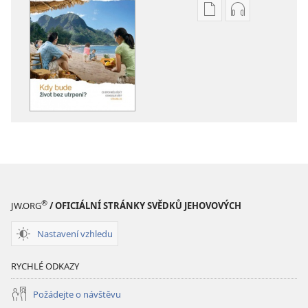
Formáty
Formáty
poblikací
audionahráv
ke
ke
stažení
stažení
PROBUĎTE
PROBUĎTE
SE!
SE!
Červenec 2011
Červenec 201
®
JW.ORG
/ OFICIÁLNÍ STRÁNKY SVĚDKŮ JEHOVOVÝCH
Nastavení vzhledu
RYCHLÉ ODKAZY
Požádejte o návštěvu