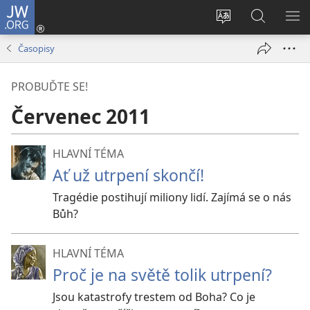
JW.ORG
Přihlásit
se
Změnit
Hledat
ZO
(otevřeno
jazyk
na
NA
Časopisy
nové
stránek
JW.ORG
okno)
PROBUĎTE SE!
Červenec 2011
HLAVNÍ TÉMA
Ať už utrpení skončí!
Tragédie postihují miliony lidí. Zajímá se o nás
Bůh?
HLAVNÍ TÉMA
Proč je na světě tolik utrpení?
Jsou katastrofy trestem od Boha? Co je