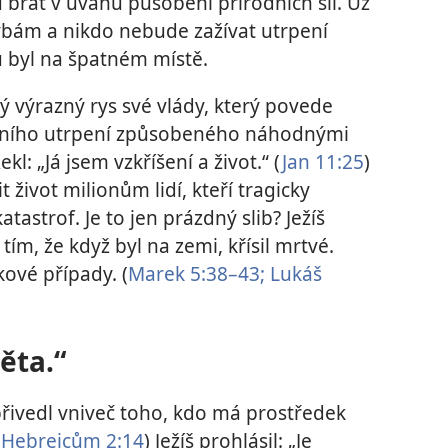
brát v úvahu působení přírodních sil. Už
bám a nikdo nebude zažívat utrpení
u byl na špatném místě.
iný výrazný rys své vlády, který povede
šního utrpení způsobeného náhodnými
: „Já jsem vzkříšení a život.“ (
Jan 11:25
)
 život milionům lidí, kteří tragicky
tastrof. Je to jen prázdný slib? Ježíš
ím, že když byl na zemi, křísil mrtvé.
kové případy. (
Marek 5:38–43;
Lukáš
ěta.“
„přivedl vniveč toho, kdo má prostředek
(
Hebrejcům 2:14
) Ježíš prohlásil: „Je