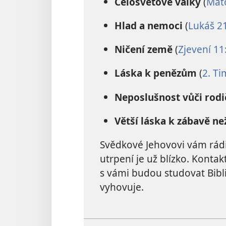
Celosvětové války
(
Mato
Hlad a nemoci
(
Lukáš 21
Ničení země
(
Zjevení 11
Láska k penězům
(
2. Ti
Neposlušnost vůči ro
Větší láska k zábavě n
Svědkové Jehovovi vám rádi 
utrpení je už blízko. Kontak
s vámi budou studovat Bibl
vyhovuje.