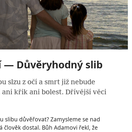
í — Důvěryhodný slib
ou slzu z očí a smrt již nebude
 ani křik ani bolest. Dřívější věci
slibu důvěřovat? Zamysleme se nad
á člověk dostal. Bůh Adamovi řekl, že