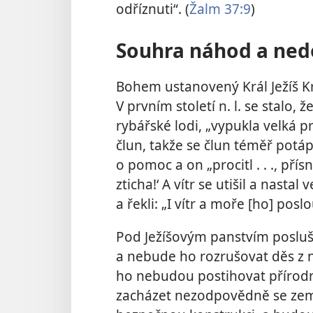
odříznuti“. (
Žalm 37:9
)
Souhra náhod a ned
Bohem ustanovený Král Ježíš Kr
V prvním století n. l. se stalo, 
rybářské lodi, „vypukla velká p
člun, takže se člun téměř potápě
o pomoc a on „procitl . . ., pří
zticha!‘ A vítr se utišil a nastal
a řekli: „I vítr a moře [ho] poslo
Pod Ježíšovým panstvím posluš
a nebude ho rozrušovat děs z ne
ho nebudou postihovat přírodn
zacházet nezodpovědně se zemí