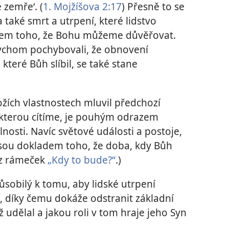
 zemře‘. (
1. Mojžíšova 2:17
) Přesně to se
a také smrt a utrpení, které lidstvo
dem toho, že Bohu můžeme důvěřovat.
bychom pochybovali, že obnovení
teré Bůh slíbil, se také stane
ožích vlastnostech mluvil předchozí
 kterou cítíme, je pouhým odrazem
lnosti. Navíc světové události a postoje,
 jsou dokladem toho, že doba, kdy Bůh
Viz rámeček
„Kdy to bude?“
.)
ůsobilý k tomu, aby lidské utrpení
, díky čemu dokáže odstranit základní
ž udělal a jakou roli v tom hraje jeho Syn