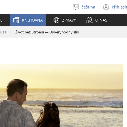
čeština
Přihlási
Vybrat
(ote
jazyk
nové
LE
KNIHOVNA
ZPRÁVY
O NÁS
okno
2011
Život bez utrpení — Důvěryhodný slib