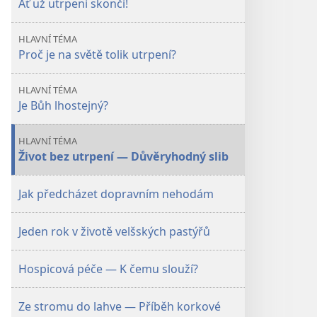
Ať už utrpení skončí!
HLAVNÍ TÉMA
Proč je na světě tolik utrpení?
HLAVNÍ TÉMA
Je Bůh lhostejný?
HLAVNÍ TÉMA
Život bez utrpení — Důvěryhodný slib
Jak předcházet dopravním nehodám
Jeden rok v životě velšských pastýřů
Hospicová péče — K čemu slouží?
Ze stromu do lahve — Příběh korkové