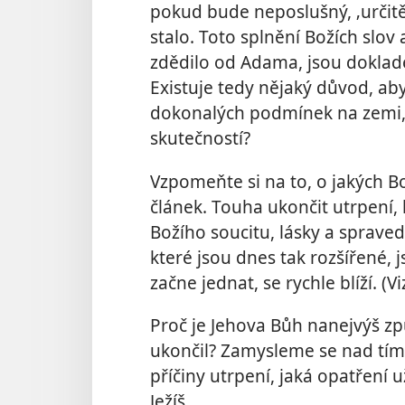
pokud bude neposlušný, ‚určitě
stalo. Toto splnění Božích slov 
zdědilo od Adama, jsou dokla
Existuje tedy nějaký důvod, a
dokonalých podmínek na zemi, k
skutečností?
Vzpomeňte si na to, o jakých B
článek. Touha ukončit utrpení,
Božího soucitu, lásky a spraved
které jsou dnes tak rozšířené,
začne jednat, se rychle blíží. (
Proč je Jehova Bůh nanejvýš zp
ukončil? Zamysleme se nad tím
příčiny utrpení, jaká opatření u
Ježíš.