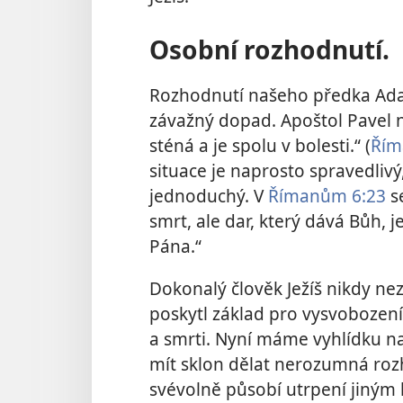
Osobní rozhodnutí.
Rozhodnutí našeho předka Ad
závažný dopad. Apoštol Pavel n
sténá a je spolu v bolesti.“ (
Řím
situace je naprosto spravedliv
jednoduchý. V
Římanům 6:23
s
smrt, ale dar, který dává Bůh, j
Pána.“
Dokonalý člověk Ježíš nikdy ne
poskytl základ pro vysvobození 
a smrti. Nyní máme vyhlídku na
mít sklon dělat nerozumná roz
svévolně působí utrpení jiným 