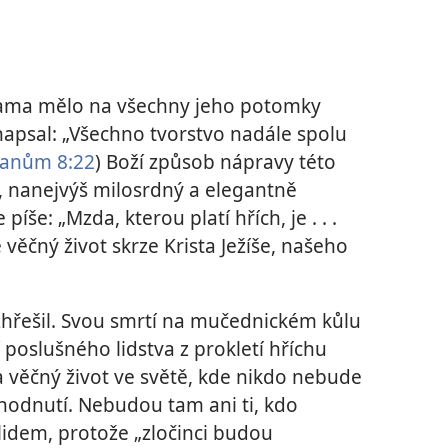
ama mělo na všechny jeho potomky
apsal: „Všechno tvorstvo nadále spolu
anům 8:22
) Boží způsob nápravy této
ý, nanejvýš milosrdný a elegantně
e píše: „Mzda, kterou platí hřích, je . . .
e věčný život skrze Krista Ježíše, našeho
zhřešil. Svou smrtí na mučednickém kůlu
poslušného lidstva z prokletí hříchu
 věčný život ve světě, kde nikdo nebude
hodnutí. Nebudou tam ani ti, kdo
lidem, protože „zločinci budou