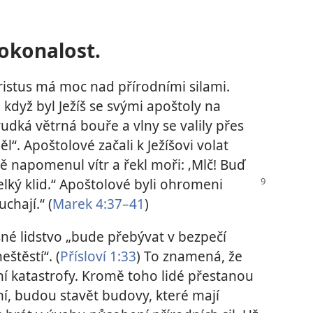
okonalost.
istus má moc nad přírodními silami.
že když byl Ježíš se svými apoštoly na
rudká větrná bouře a vlny se valily přes
l“. Apoštolové začali k Ježíšovi volat
sně napomenul vítr a řekl moři: ‚Mlč! Buď
 velký klid.“ Apoštolové
byli ohromeni
uchají.“ (
Marek 4:37–41
)
né lidstvo „bude přebývat v bezpečí
štěstí“. (
Přísloví 1:33
) To znamená, že
í katastrofy. Kromě toho lidé přestanou
, budou stavět budovy, které mají