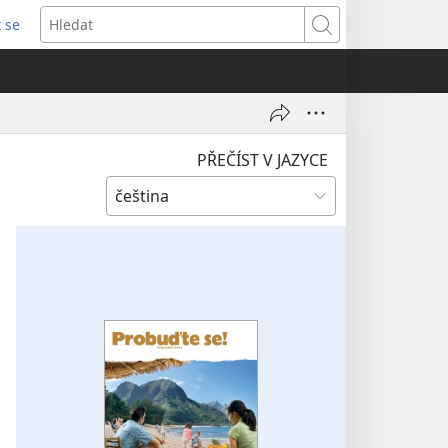
t se
vřeno
Hledat
)
PŘEČÍST V JAZYCE