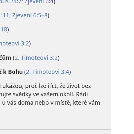
uš 24:7;
Zjevení 6:4
)
:11;
Zjevení 6:5–8
)
:18
)
moteovi 3:2
)
dičům
(
2. Timoteovi 3:2
)
ež k Bohu
(
2. Timoteovi 3:4
)
ukážou, proč lze říct, že život bez
tujte svědky ve vašem okolí. Rádi
i u vás doma nebo v místě, které vám