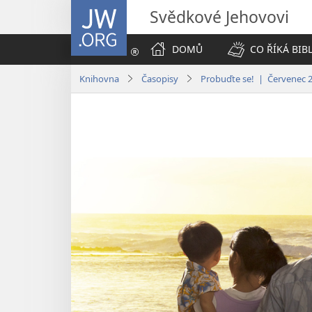
JW.ORG
Svědkové Jehovovi
DOMŮ
CO ŘÍKÁ BIB
Knihovna
Časopisy
Probuďte se! | Červenec 