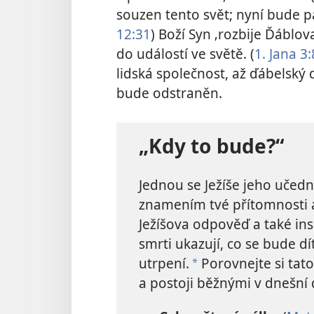
souzen tento svět; nyní bude p
12:31
) Boží Syn ‚rozbije Ďáblov
do událostí ve světě. (
1. Jana 3:
lidská společnost, až ďábelský
bude odstraněn.
„Kdy to bude?“
Jednou se Ježíše jeho učedn
znamením tvé přítomnosti a
Ježíšova odpověď a také in
smrti ukazují, co se bude dí
utrpení.
Porovnejte si tato
*
a postoji běžnými v dnešní