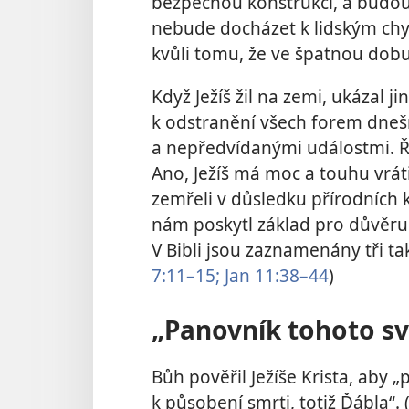
bezpečnou konstrukci, a budou 
nebude docházet k lidským chy
kvůli tomu, že ve špatnou dob
Když Ježíš žil na zemi, ukázal j
k odstranění všech forem dne
a nepředvídanými událostmi. Řekl
Ano, Ježíš má moc a touhu vrátit
zemřeli v důsledku přírodních ka
nám poskytl základ pro důvěru t
V Bibli jsou zaznamenány tři ta
7:11–15;
Jan 11:38–44
)
„Panovník tohoto sv
Bůh pověřil Ježíše Krista, aby 
k působení smrti, totiž Ďábla“. 