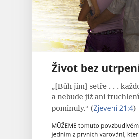
Život bez utrpen
„[Bůh jim] setře . . . každ
a nebude již ani truchlení
Zjevení 21:4
pominuly.“ (
)
MŮŽEME tomuto povzbudivému 
jedním z prvních varování, kter