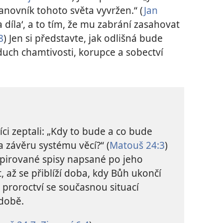
anovník tohoto světa vyvržen.“ (
Jan
a díla‘, a to tím, že mu zabrání zasahovat
8
) Jen si představte, jak odlišná bude
 duch chamtivosti, korupce a sobectví
íci zeptali: „Kdy to bude a co bude
 závěru systému věcí?“ (
Matouš 24:3
)
spirované spisy napsané po jeho
t, až se přiblíží doba, kdy Bůh ukončí
 proroctví se současnou situací
 době.