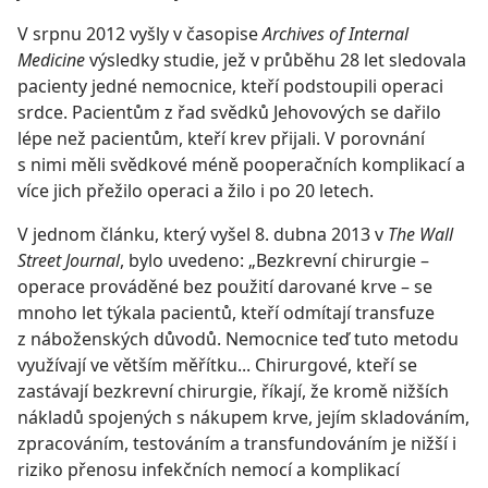
V srpnu 2012 vyšly v časopise
Archives of Internal
Medicine
výsledky studie, jež v průběhu 28 let sledovala
pacienty jedné nemocnice, kteří podstoupili operaci
srdce. Pacientům z řad svědků Jehovových se dařilo
lépe než pacientům, kteří krev přijali. V porovnání
s nimi měli svědkové méně pooperačních komplikací a
více jich přežilo operaci a žilo i po 20 letech.
V jednom článku, který vyšel 8. dubna 2013 v
The Wall
Street Journal
, bylo uvedeno: „Bezkrevní chirurgie –
operace prováděné bez použití darované krve – se
mnoho let týkala pacientů, kteří odmítají transfuze
z náboženských důvodů. Nemocnice teď tuto metodu
využívají ve větším měřítku... Chirurgové, kteří se
zastávají bezkrevní chirurgie, říkají, že kromě nižších
nákladů spojených s nákupem krve, jejím skladováním,
zpracováním, testováním a transfundováním je nižší i
riziko přenosu infekčních nemocí a komplikací