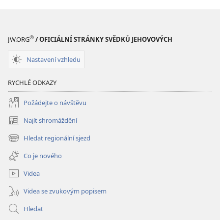
®
JW.ORG
/ OFICIÁLNÍ STRÁNKY SVĚDKŮ JEHOVOVÝCH
Nastavení vzhledu
RYCHLÉ ODKAZY
Požádejte o návštěvu
Najít shromáždění
(otevřeno
nové
Hledat regionální sjezd
(otevřeno
okno)
nové
Co je nového
okno)
Videa
Videa se zvukovým popisem
Hledat