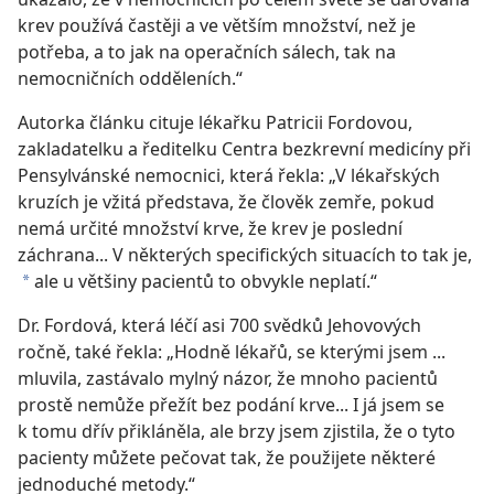
krev používá častěji a ve větším množství, než je
potřeba, a to jak na operačních sálech, tak na
nemocničních odděleních.“
Autorka článku cituje lékařku Patricii Fordovou,
zakladatelku a ředitelku Centra bezkrevní medicíny při
Pensylvánské nemocnici, která řekla: „V lékařských
kruzích je vžitá představa, že člověk zemře, pokud
nemá určité množství krve, že krev je poslední
záchrana... V některých specifických situacích to tak je,
ale u většiny pacientů to obvykle neplatí.“
a
Dr. Fordová, která léčí asi 700 svědků Jehovových
ročně, také řekla: „Hodně lékařů, se kterými jsem ...
mluvila, zastávalo mylný názor, že mnoho pacientů
prostě nemůže přežít bez podání krve... I já jsem se
k tomu dřív přikláněla, ale brzy jsem zjistila, že o tyto
pacienty můžete pečovat tak, že použijete některé
jednoduché metody.“