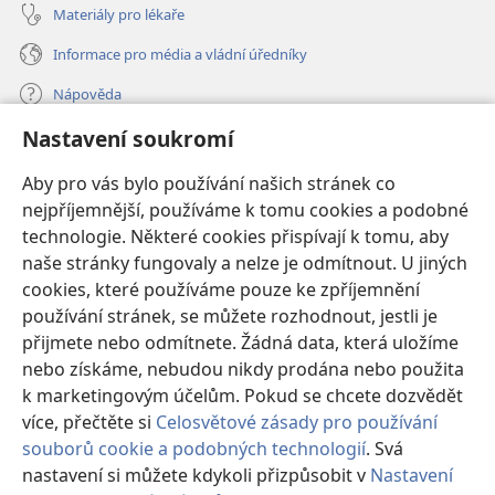
Materiály pro lékaře
Informace pro média a vládní úředníky
Nápověda
Nastavení soukromí
Dary
(otevřeno
nové
Aby pro vás bylo používání našich stránek co
okno)
nejpříjemnější, používáme k tomu cookies a podobné
ONLINE KNIHOVNA Strážné věže
(otevřeno
technologie. Některé cookies přispívají k tomu, aby
nové
®
JW Hub
naše stránky fungovaly a nelze je odmítnout. U jiných
okno)
(otevřeno
cookies, které používáme pouze ke zpříjemnění
nové
®
JW Library
okno)
používání stránek, se můžete rozhodnout, jestli je
přijmete nebo odmítnete. Žádná data, která uložíme
Watchtower Library
nebo získáme, nebudou nikdy prodána nebo použita
k marketingovým účelům. Pokud se chcete dozvědět
více, přečtěte si
Celosvětové zásady pro používání
souborů cookie a podobných technologií
. Svá
nastavení si můžete kdykoli přizpůsobit v
Nastavení
Copyright
© 2026 Watch Tower Bible and Tract Society of Pennsylvania.
PODMÍNKY POUŽITÍ
|
OCHRANA SOUKROMÍ
|
NASTAVENÍ