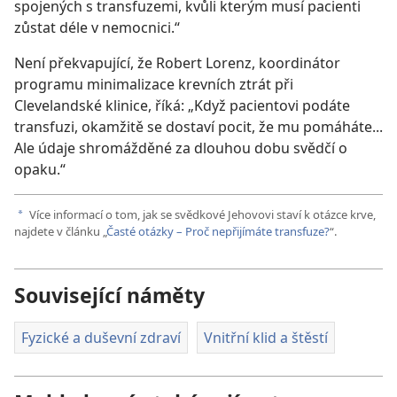
spojených s transfuzemi, kvůli kterým musí pacienti
zůstat déle v nemocnici.“
Není překvapující, že Robert Lorenz, koordinátor
programu minimalizace krevních ztrát při
Clevelandské klinice, říká: „Když pacientovi podáte
transfuzi, okamžitě se dostaví pocit, že mu pomáháte...
Ale údaje shromážděné za dlouhou dobu svědčí o
opaku.“
Více informací o tom, jak se svědkové Jehovovi staví k otázce krve,
a
najdete v článku „
Časté otázky – Proč nepřijímáte transfuze?
“.
Související náměty
Fyzické a duševní zdraví
Vnitřní klid a štěstí