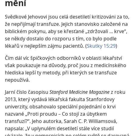
mění
Svědkové Jehovovi jsou celá desetiletí kritizováni za to,
že nepřijímají transfuze. Jejich stanovisko založené na
biblickém pokynu, aby se křesťané „zdržovali ... krve“,
se někdy dostalo do rozporu s tím, co bylo podle
lékařů v nejlepším zájmu pacientů. (
Skutky 15:29
)
Čím dál víc špičkových odborníků v oblasti lékařství
však poukazuje na důvody, proč jsou z medicínského
hlediska lepší ty metody, při kterých se transfuze
nepoužívá.
Jarní číslo časopisu
Stanford Medicine Magazine
z roku
2013, který vydává lékařská fakulta Stanfordovy
univerzity, obsahovalo speciální pojednání o krvi
nazvané „Proti proudu – Co stojí za úbytkem
transfuzí?“. Jeho autorka, Sarah C. P. Williamsová,
napsala: „V uplynulém desetiletí stále více studií
ukázalo, že v nemocnicích po celém světě se darovaná