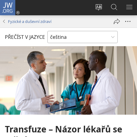
JW.ORG
Přihlásit
se
Změnit
Hledat
ZO
(otevřeno
jazyk
na
NA
Fyzické a duševní zdraví
nové
stránek
JW.ORG
okno)
PŘEČÍST V JAZYCE
Transfuze – Názor lékařů se